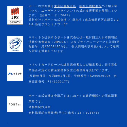
マネットカードローンの編集責任者および編集者は、日本貸金
業協会の定める貸金業務取扱主任者登録を受けています。
(登録年月日：令和8年1月9日、登録番号：K250020096、合
格証書番号：F241000177)
ポート株式会社は金融庁をはじめとする政府機関への届出済事
業者です。
適格機関投資家
有料職業紹介事業者(厚生労働省：13-ﾕ-305645)