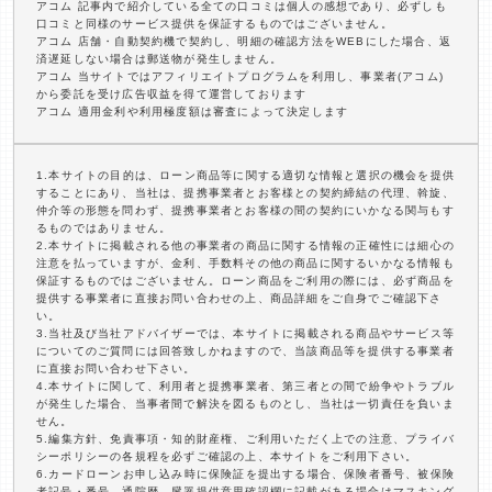
アコム 記事内で紹介している全ての口コミは個人の感想であり、必ずしも
口コミと同様のサービス提供を保証するものではございません。
アコム 店舗・自動契約機で契約し、明細の確認方法をWEBにした場合、返
済遅延しない場合は郵送物が発生しません。
アコム 当サイトではアフィリエイトプログラムを利用し、事業者(アコム)
から委託を受け広告収益を得て運営しております
アコム 適用金利や利用極度額は審査によって決定します
1.本サイトの目的は、ローン商品等に関する適切な情報と選択の機会を提供
することにあり、当社は、提携事業者とお客様との契約締結の代理、斡旋、
仲介等の形態を問わず、提携事業者とお客様の間の契約にいかなる関与もす
るものではありません。
2.本サイトに掲載される他の事業者の商品に関する情報の正確性には細心の
注意を払っていますが、金利、手数料その他の商品に関するいかなる情報も
保証するものではございません。ローン商品をご利用の際には、必ず商品を
提供する事業者に直接お問い合わせの上、商品詳細をご自身でご確認下さ
い。
3.当社及び当社アドバイザーでは、本サイトに掲載される商品やサービス等
についてのご質問には回答致しかねますので、当該商品等を提供する事業者
に直接お問い合わせ下さい。
4.本サイトに関して、利用者と提携事業者、第三者との間で紛争やトラブル
が発生した場合、当事者間で解決を図るものとし、当社は一切責任を負いま
せん。
5.編集方針、免責事項・知的財産権、ご利用いただく上での注意、プライバ
シーポリシーの各規程を必ずご確認の上、本サイトをご利用下さい。
6.カードローンお申し込み時に保険証を提出する場合、保険者番号、被保険
者記号・番号、通院歴、臓器提供意思確認欄に記載がある場合はマスキング