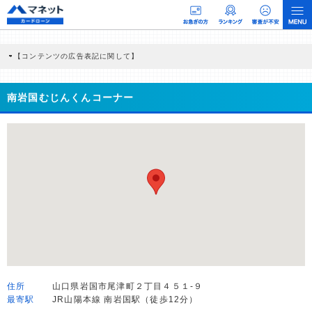
【コンテンツの広告表記に関して】
本コンテンツには、紹介している商品・商材の広告（リンク）を含む場合がありま
す。 これらの広告を経由して読者が企業ホームページを訪れ、成約が発生すると弊
社に対して企業から紹介報酬が支払われるという収益モデルです。 ただし、特定の
南岩国むじんくんコーナー
商品を根拠なくPRするものではなく、当編集部の調査／ユーザーへの口コミ収集な
どに基づき、公平性を担保した情報提供を行っています。
>提携企業一覧
住所
山口県岩国市尾津町２丁目４５１-９
最寄駅
JR山陽本線 南岩国駅（徒歩12分）