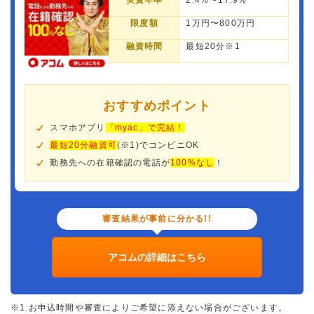
実質年率
2.4%〜17.9%
限度額
1万円〜800万円
融資時間
最短20分※1
おすすめポイント
スマホアプリ
「myac」で完結！
最短20分融資可
(※1)でコンビニOK
勤務先への在籍確認の電話が
100%なし
！
審査結果が事前に分かる!!
アコムの詳細はこちら
※1.お申込時間や審査によりご希望に添えない場合がございます。