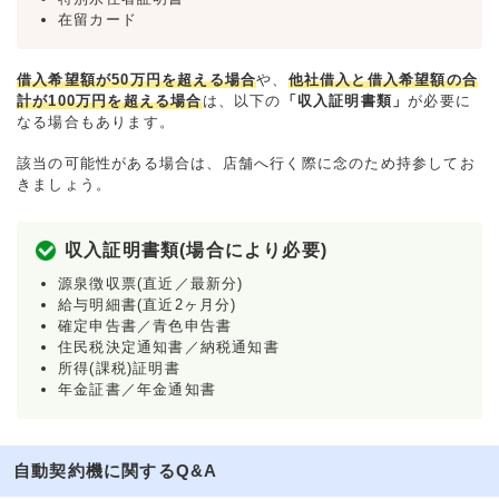
在留カード
借入希望額が50万円を超える場合
や、
他社借入と借入希望額の合
計が100万円を超える場合
は、以下の
「収入証明書類」
が必要に
なる場合もあります。
該当の可能性がある場合は、店舗へ行く際に念のため持参してお
きましょう。
収入証明書類(場合により必要)
源泉徴収票(直近／最新分)
給与明細書(直近2ヶ月分)
確定申告書／青色申告書
住民税決定通知書／納税通知書
所得(課税)証明書
年金証書／年金通知書
自動契約機に関するQ&A