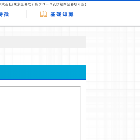
株式会社(東京証券取引所グロース及び福岡証券取引所)
が企業ホームページを訪れ、成約が発生する
はなく、当編集部の調査／ユーザーへの口コ