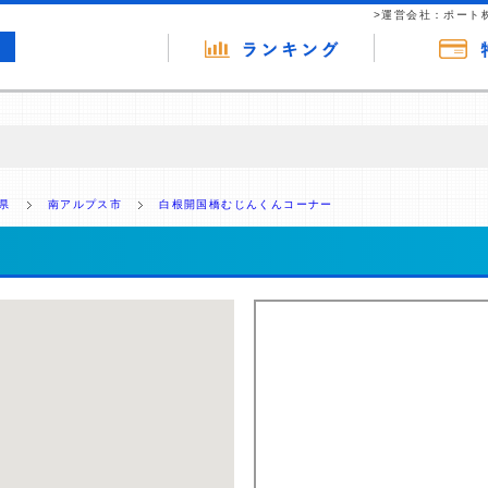
>運営会社：ポート
の広告（リンク）を含む場合があります。 これらの広告を経由して読者
るという収益モデルです。 ただし、特定の商品を根拠なくPRするもので
県
南アルプス市
白根開国橋むじんくんコーナー
報提供を行っています。