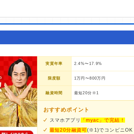
実質年率
2.4%〜17.9%
限度額
1万円〜800万円
融資時間
最短20分※1
おすすめポイント
スマホアプリ
「myac」で完結！
最短20分融資可
(※1)でコンビニOK