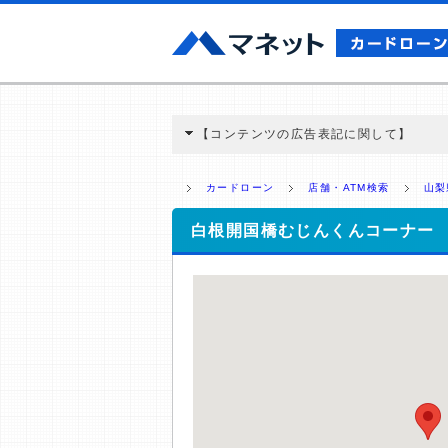
【コンテンツの広告表記に関して】
本コンテンツには、紹介している商品・商材
と弊社に対して企業から紹介報酬が支払われ
カードローン
店舗・ATM検索
山梨
ミ収集などに基づき、公平性を担保した情
>提携企業一覧
白根開国橋むじんくんコーナー