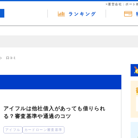
>運営会社：ポート
の広告（リンク）を含む場合があります。 これらの広告を経由して読者
るという収益モデルです。 ただし、特定の商品を根拠なくPRするもので
口コミ
報提供を行っています。
アイフルは他社借入があっても借りられ
る？審査基準や通過のコツ
アイフル
カードローン審査基準