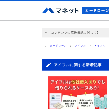
【コンテンツの広告表記に関して】
本コンテンツには、紹介している商品・商材
と弊社に対して企業から紹介報酬が支払われ
カードローン
アイフル
アイフル
ミ収集などに基づき、公平性を担保した情
>提携企業一覧
アイフルに関する新着記事