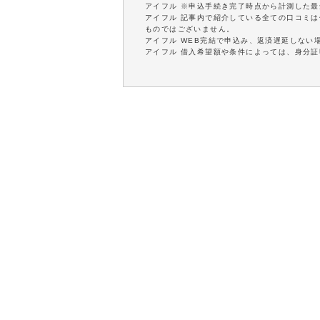
アイフル ※申込手続き完了時点から計測した
アイフル 記事内で紹介している全ての口コミ
ものではございません。
アイフル WEB完結で申込み、返済遅延しない
アイフル 借入希望額や条件によっては、身分