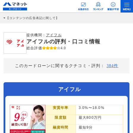
【コンテンツの広告表記に関して】
本コンテンツには、紹介している商品・商材の広告（リンク）を含む場合がありま
す。 これらの広告を経由して読者が企業ホームページを訪れ、成約が発生すると弊
社に対して企業から紹介報酬が支払われるという収益モデルです。 ただし、特定の
提供機関：
アイフル
商品を根拠なくPRするものではなく、当編集部の調査／ユーザーへの口コミ収集な
アイフルの評判・口コミ情報
どに基づき、公平性を担保した情報提供を行っています。
>提携企業一覧
総合評価
4.0
このカードローンに関するクチコミ・評判：
384件
アイフル
実質年率
3.0%〜18.0%
限度額
最大800万円
融資時間
最短9分