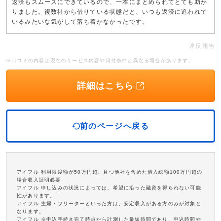
返済もスムーズにできているので、一本にまとめられてとても助か
りました。複数社から借りている状態だと、いつも返済に追われて
いるみたいな気がして落ち着かなかったです。
違反報告
※口コミの内容は現在のサービス内容や貸付条件と異なる場合があります。
詳細はこちら
前のページへ戻る
アイフル 利用限度額が50万円超、且つ他社を含めた借入総額100万円超の
場合収入証明必要
アイフル 申し込みの状況によっては、希望に沿った融資を得られない可能
性があります。
アイフル 主婦・フリーターといった方は、安定収入がある方のみが対象と
なります。
アイフル ※申込手続き完了時点から計測した最短時間であり、申込時間や