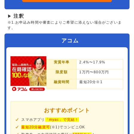
注釈
▶
※1.お申込み時間や審査によりご希望に添えない場合がございま
す。
アコム
実質年率
2.4%〜17.9%
限度額
1万円〜800万円
融資時間
最短20分※1
おすすめポイント
スマホアプリ
「myac」で完結！
最短20分融資可
(※1)でコンビニOK