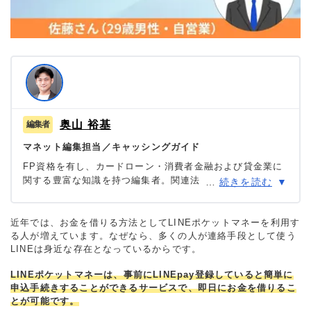
奥山 裕基
マネット編集担当／キャッシングガイド
FP資格を有し、カードローン・消費者金融および貸金業に
関する豊富な知識を持つ編集者。関連法規（貸金業法・金
…
続きを読む
融商品取引法等）の理解を深めつつ、多数のローン経験者
へのインタビューや金融機関勤務経験者へのヒアリングを
もとにリアルな情報収集を怠らず、自身も当サイトにおい
近年では、お金を借りる方法としてLINEポケットマネーを利用す
る人が増えています。なぜなら、多くの人が連絡手段として使う
て1,000本を超える記事を執筆。生活に欠かせない「お金」
LINEは身近な存在となっているからです。
だからこそ最適な意思決定を支援したいという理念のもと
に情報発信を行っている。
LINEポケットマネーは、事前にLINEpay登録していると簡単に
申込手続きすることができるサービスで、即日にお金を借りるこ
とが可能です。