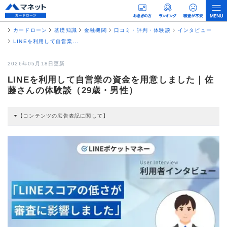
カードローン
基礎知識
金融機関
口コミ・評判・体験談
インタビュー
LINEを利用して自営業...
2026年05月18日更新
LINEを利用して自営業の資金を用意しました｜佐
藤さんの体験談（29歳・男性）
【コンテンツの広告表記に関して】
本コンテンツには、紹介している商品・商材の広告（リンク）を含む場合があ
ります。 これらの広告を経由して読者が企業ホームページを訪れ、成約が発生
すると弊社に対して企業から紹介報酬が支払われるという収益モデルです。 た
だし、特定の商品を根拠なくPRするものではなく、当編集部の調査／ユーザー
への口コミ収集などに基づき、公平性を担保した情報提供を行っています。
>提携企業一覧