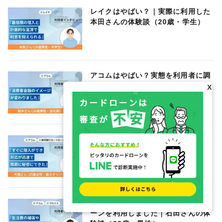
レイクはやばい？｜実際に利用した
本田さんの体験談（20歳・学生）
アコムはやばい？実態を利用者に調
査｜鈴木さんの体験談（26歳・男
X
性）
5社から借りていますが誰にも知ら
れていません｜大橋さんの体験談
（25歳・女性）
自己破産から4年後に再びカードロ
ーンを利用しました｜石田さんの体