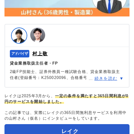
村上敬
貸金業務取扱主任者・FP
2級FP技能士、証券外務員一種試験合格、貸金業務取扱主
任者(登録番号：K250020096、合格番号：第F241000177
…
続きを読む
号)。
大学を卒業後、証券外務員一種試験に合格。カードロー
ン、FX、不動産、保険など、多くの金融領域における情報
レイクは2025年3月から、
一定の条件を満たすと365日間利息が0
円のサービスを開始しました。
メディアの編集・監修に携わり、実績は計2000本以上。ロ
ーン利用者へのインタビューなども多数実施し、専門知識
この記事では、実際にレイクの365日間無利息サービスを利用中
と事実に基づいた信頼性の高い情報発信を心がけている。
の山村さん（仮名）にインタビューをしています。
＞＞公式ページ
レイク