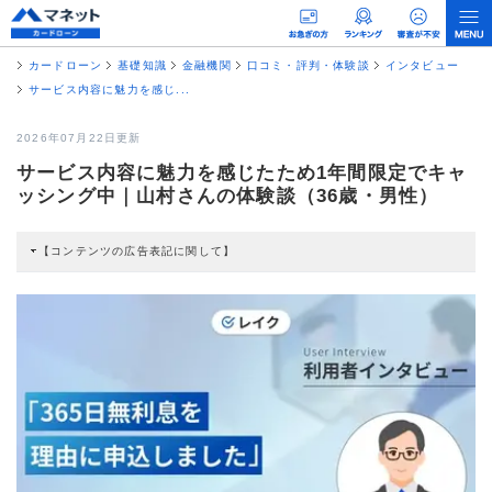
カードローン
基礎知識
金融機関
口コミ・評判・体験談
インタビュー
サービス内容に魅力を感じ...
2026年07月22日更新
サービス内容に魅力を感じたため1年間限定でキャ
ッシング中｜山村さんの体験談（36歳・男性）
【コンテンツの広告表記に関して】
本コンテンツには、紹介している商品・商材の広告（リンク）を含む場合があ
ります。 これらの広告を経由して読者が企業ホームページを訪れ、成約が発生
すると弊社に対して企業から紹介報酬が支払われるという収益モデルです。 た
だし、特定の商品を根拠なくPRするものではなく、当編集部の調査／ユーザー
への口コミ収集などに基づき、公平性を担保した情報提供を行っています。
>提携企業一覧