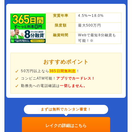
実質年率
4.5%〜18.0%
限度額
最大500万円
融資時間
Webで最短8分融資も
可能！※
おすすめポイント
50万円以上なら
365日間無利息
！
コンビニATM可能！
アプリでカードレス！
勤務先への電話確認は
一切しません。
まずは無料でカンタン審査！
レイクの詳細はこちら