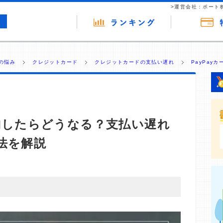
>運営会社：ポート
の悩み
クレジットカード
クレジットカードの支払い遅れ
PayPay
滞納したらどうなる？支払い遅れ
法を解説
・商材の広告（リンク）を含む場合があります。 これらの
ジを訪れ、成約が発生すると弊社に対して企業から紹介報
 ただし、特定の商品を根拠なくPRするものではなく、当