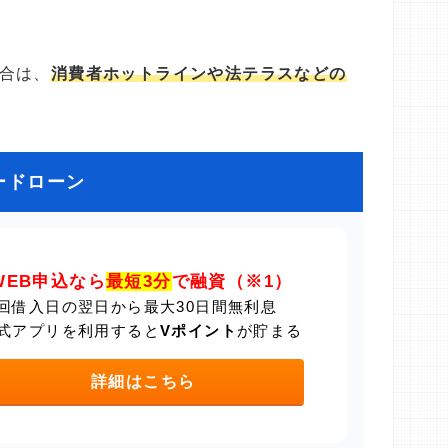
合は、
消費者ホットラインや法テラスなどの
ードローン
WEB申込なら
最短3分
で融資（※1）
回借入日の翌日から最大30日間無利息
式アプリを利用すると
Vポイント
が貯まる
詳細はこちら