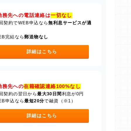
勤務先への電話連絡は
一切なし
回契約でWEB申込なら
無利息サービスが適
EB完結なら
郵送物なし
詳細はこちら
勤務先への
在籍確認連絡100%なし
回契約の翌日から
最大30日間
利息が0円
EB申込なら
最短20分
で融資（※1）
詳細はこちら