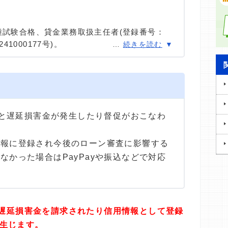
種試験合格、貸金業務取扱主任者(登録番号：
41000177号)。
…
続きを読む
種試験に合格。カードローン、FX、不動産、保
ける情報メディアの編集・監修に携わり、実績
用者へのインタビューなども多数実施し、専門知
高い情報発信を心がけている。
すると遅延損害金が発生したり督促がおこなわ
情報に登録され今後のローン審査に影響する
なかった場合はPayPayや振込などで対応
と、遅延損害金を請求されたり信用情報として登録
生じます。