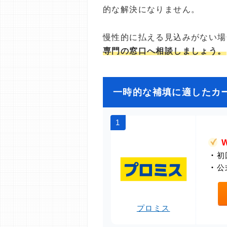
的な解決になりません。
慢性的に払える見込みがない場
専門の窓口へ相談しましょう。
一時的な補填に適したカ
1
・
初
・
公
プロミス