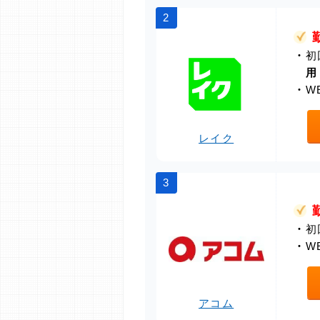
2
・
初
用
・
W
レイク
3
・
初
・
W
アコム