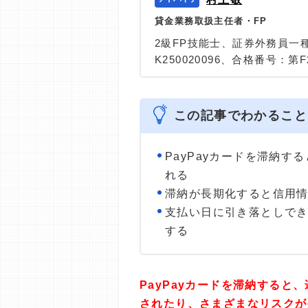
貸金業務取扱主任者・FP
2級FP技能士、証券外務員一
K250020096、合格番号：第F2
大学を卒業後、証券外務員一
険など、多くの金融領域にお
は計2000本以上。ローン利
この記事でわかること
識と事実に基づいた信頼性の
＞＞公式ページ
PayPayカードを滞納
れる
滞納が長期化すると信用
支払い日に引き落としでき
する
PayPayカードを滞納する
されたり、さまざまなリスクが