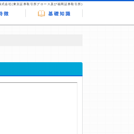
株式会社(東京証券取引所グロース及び福岡証券取引所)
が企業ホームページを訪れ、成約が発生する
はなく、当編集部の調査／ユーザーへの口コ