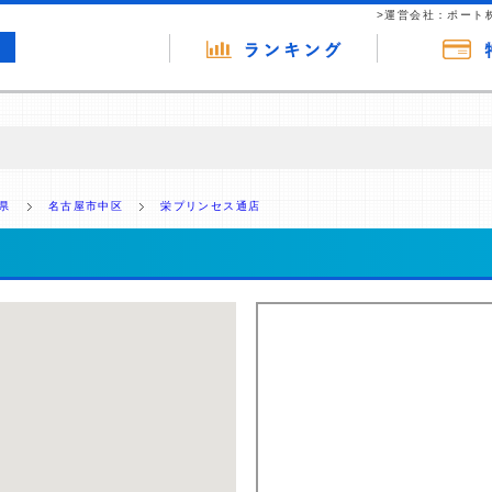
>運営会社：ポート
の広告（リンク）を含む場合があります。 これらの広告を経由して読者
るという収益モデルです。 ただし、特定の商品を根拠なくPRするもので
県
名古屋市中区
栄プリンセス通店
報提供を行っています。