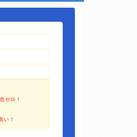
利息ゼロ
！
高い
！