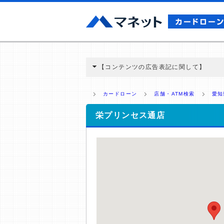
【コンテンツの広告表記に関して】
本コンテンツには、紹介している商品・商材
と弊社に対して企業から紹介報酬が支払われ
カードローン
店舗・ATM検索
愛知
ミ収集などに基づき、公平性を担保した情
>提携企業一覧
栄プリンセス通店