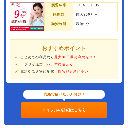
実質年率
3.0%〜18.0%
限度額
最大800万円
融資時間
最短9分
おすすめポイント
はじめての利用なら
最大30日間の利息ゼロ
！
アプリが充実！
バレずに使える
！
電話や郵送物に配慮！
顧客満足度が高い
！
内緒で借りたい人向け!!
アイフルの詳細はこちら