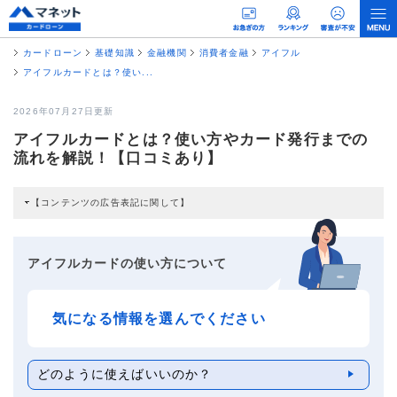
カードローン
基礎知識
金融機関
消費者金融
アイフル
アイフルカードとは？使い...
2026年07月27日更新
アイフルカードとは？使い方やカード発行までの
流れを解説！【口コミあり】
【コンテンツの広告表記に関して】
本コンテンツには、紹介している商品・商材の広告（リンク）を含む場合があ
ります。 これらの広告を経由して読者が企業ホームページを訪れ、成約が発生
すると弊社に対して企業から紹介報酬が支払われるという収益モデルです。 た
だし、特定の商品を根拠なくPRするものではなく、当編集部の調査／ユーザー
アイフルカードの使い方について
への口コミ収集などに基づき、公平性を担保した情報提供を行っています。
>提携企業一覧
気になる情報を選んでください
どのように使えばいいのか？