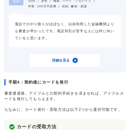
20代 ／
女性 ／
職業: パート・アルバイト ／
年収: 100万円未満 ／
目的: 趣味・娯楽
電話でのやり取りがほぼなく、以前利用した金融機関より
も審査が早かったです。電話対応が苦手な人には特に向い
ていると思います。
利用したカードローン
アイフル
詳細を見る
手順4：契約後にカードを発行
借入金額
10万円
審査通過後、アイフルとの契約手続きを済ませれば、アイフルカ
ードを発行してもらえます。
金利
年18.0%
ちなみに、カード発行・受取方法は以下2つから選択可能です。
審査時間
30分以内
カードの受取方法
借入事実の把握
誰も知らない