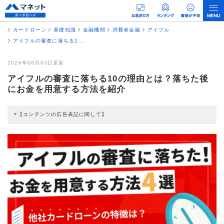
カードローン
基礎知識
金融機関
消費者金融
アイフル
アイフルの審査に落ちる1...
2026年08月03日更新
アイフルの審査に落ちる10の理由とは？落ちた後
にお金を用意する方法を紹介
【コンテンツの広告表記に関して】
本コンテンツには、紹介している商品・商材の広告（リンク）を含む場合があ
ります。 これらの広告を経由して読者が企業ホームページを訪れ、成約が発生
すると弊社に対して企業から紹介報酬が支払われるという収益モデルです。 た
だし、特定の商品を根拠なくPRするものではなく、当編集部の調査／ユーザー
への口コミ収集などに基づき、公平性を担保した情報提供を行っています。
>提携企業一覧