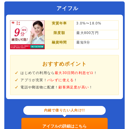
アイフル
実質年率
3.0%〜18.0%
限度額
最大800万円
融資時間
最短9分
おすすめポイント
はじめての利用なら
最大30日間の利息ゼロ
！
アプリが充実！
バレずに使える
！
電話や郵送物に配慮！
顧客満足度が高い
！
内緒で借りたい人向け!!
アイフルの詳細はこちら