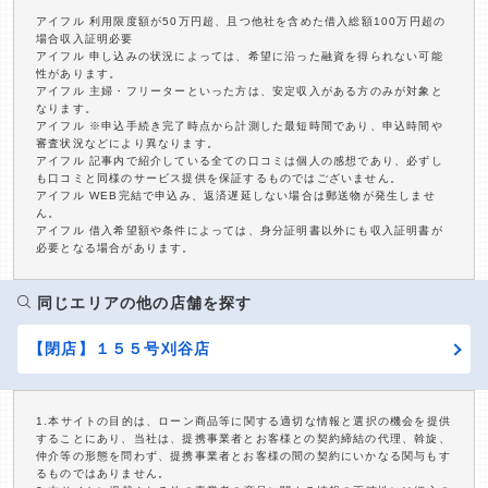
アイフル 利用限度額が50万円超、且つ他社を含めた借入総額100万円超の
場合収入証明必要
アイフル 申し込みの状況によっては、希望に沿った融資を得られない可能
性があります。
アイフル 主婦・フリーターといった方は、安定収入がある方のみが対象と
なります。
アイフル ※申込手続き完了時点から計測した最短時間であり、申込時間や
審査状況などにより異なります。
アイフル 記事内で紹介している全ての口コミは個人の感想であり、必ずし
も口コミと同様のサービス提供を保証するものではございません。
アイフル WEB完結で申込み、返済遅延しない場合は郵送物が発生しませ
ん。
アイフル 借入希望額や条件によっては、身分証明書以外にも収入証明書が
必要となる場合があります。
同じエリアの他の店舗を探す
【閉店】１５５号刈谷店
1.本サイトの目的は、ローン商品等に関する適切な情報と選択の機会を提供
することにあり、当社は、提携事業者とお客様との契約締結の代理、斡旋、
仲介等の形態を問わず、提携事業者とお客様の間の契約にいかなる関与もす
るものではありません。