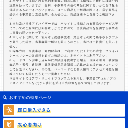
2.本サイトに掲載される他の事業者の商品に関する情報の正確性には細心の
注意を払っていますが、金利、手数料その他の商品に関するいかなる情報も
保証するものではございません。ローン商品をご利用の際には、必ず商品を
提供する事業者に直接お問い合わせの上、商品詳細をご自身でご確認下さ
い。
3.当社及び当社アドバイザーでは、本サイトに掲載される商品やサービス等
についてのご質問には回答致しかねますので、当該商品等を提供する事業者
に直接お問い合わせ下さい。
4.本サイトに関して、利用者と提携事業者、第三者との間で紛争やトラブル
が発生した場合、当事者間で解決を図るものとし、当社は一切責任を負いま
せん。
5.編集方針、免責事項・知的財産権、ご利用いただく上での注意、プライバ
シーポリシーの各規程を必ずご確認の上、本サイトをご利用下さい。
6.カードローンお申し込み時に保険証を提出する場合、保険者番号、被保険
者記号・番号、通院歴、臓器提供意思確認欄に記載がある場合はマスキング
してお送りください。その他、バーコードなど個人情報にアクセス可能な情
報についても隠したうえでご提出ください。
※当サイトではアフィリエイトプログラムを利用し、事業者(アコム／プロ
ミス／アイフルなど)から委託を受け広告収益を得て運営しております。
おすすめの特集ページ