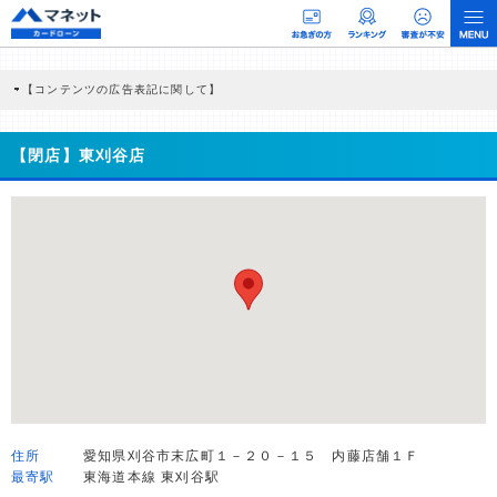
【コンテンツの広告表記に関して】
本コンテンツには、紹介している商品・商材の広告（リンク）を含む場合がありま
す。 これらの広告を経由して読者が企業ホームページを訪れ、成約が発生すると弊
社に対して企業から紹介報酬が支払われるという収益モデルです。 ただし、特定の
【閉店】東刈谷店
商品を根拠なくPRするものではなく、当編集部の調査／ユーザーへの口コミ収集な
どに基づき、公平性を担保した情報提供を行っています。
>提携企業一覧
住所
愛知県刈谷市末広町１－２０－１５ 内藤店舗１Ｆ
最寄駅
東海道本線 東刈谷駅