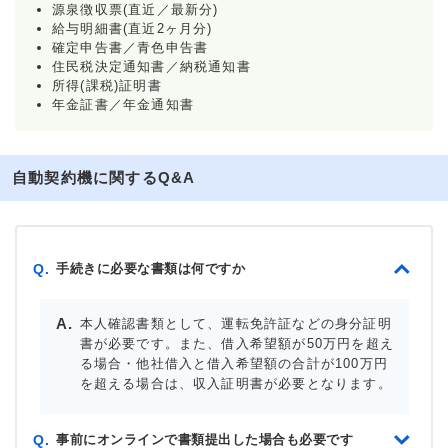
源泉徴収票(直近／最新分)
給与明細書(直近2ヶ月分)
確定申告書／青色申告書
住民税決定通知書／納税通知書
所得(課税)証明書
年金証書／年金通知書
自動契約機に関するQ&A
手続きに必要な書類は何ですか
Q.
本人確認書類として、運転免許証などの身分証明
書が必要です。また、借入希望額が50万円を超え
る場合・他社借入と借入希望額の合計が100万円
を超える場合は、収入証明書が必要となります。
事前にオンラインで書類提出した場合も必要です
Q.