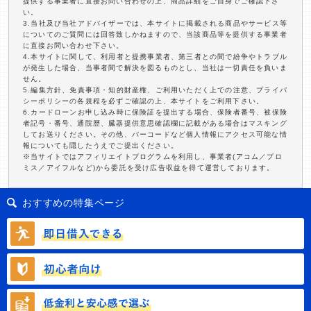
提供する事業者に直接お問い合わせの上、商品詳細をご自身でご確認下さ
い。
3.当社及び当社アドバイザーでは、本サイトに掲載される商品やサービス等
についてのご質問には回答致しかねますので、当該商品等を提供する事業者
に直接お問い合わせ下さい。
4.本サイトに関して、利用者と提携事業者、第三者との間で紛争やトラブル
が発生した場合、当事者間で解決を図るものとし、当社は一切責任を負いま
せん。
5.編集方針、免責事項・知的財産権、ご利用いただく上での注意、プライバ
シーポリシーの各規程を必ずご確認の上、本サイトをご利用下さい。
6.カードローンお申し込み時に保険証を提出する場合、保険者番号、被保険
者記号・番号、通院歴、臓器提供意思確認欄に記載がある場合はマスキング
してお送りください。その他、バーコードなど個人情報にアクセス可能な情
報についても隠したうえでご提出ください。
※当サイトではアフィリエイトプログラムを利用し、事業者(アコム／プロ
ミス／アイフルなど)から委託を受け広告収益を得て運営しております。
おすすめの特集ページ