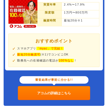
実質年率
2.4%〜17.9%
限度額
1万円〜800万円
融資時間
最短20分※1
おすすめポイント
スマホアプリ
「myac」で完結！
最短20分融資可
(※1)でコンビニOK
勤務先への在籍確認の電話が
100%なし
！
審査結果が事前に分かる!!
アコムの詳細はこちら