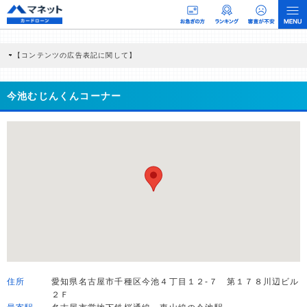
【コンテンツの広告表記に関して】
本コンテンツには、紹介している商品・商材の広告（リンク）を含む場合がありま
す。 これらの広告を経由して読者が企業ホームページを訪れ、成約が発生すると弊
社に対して企業から紹介報酬が支払われるという収益モデルです。 ただし、特定の
今池むじんくんコーナー
商品を根拠なくPRするものではなく、当編集部の調査／ユーザーへの口コミ収集な
どに基づき、公平性を担保した情報提供を行っています。
>提携企業一覧
住所
愛知県名古屋市千種区今池４丁目１２-７ 第１７８川辺ビル
２Ｆ