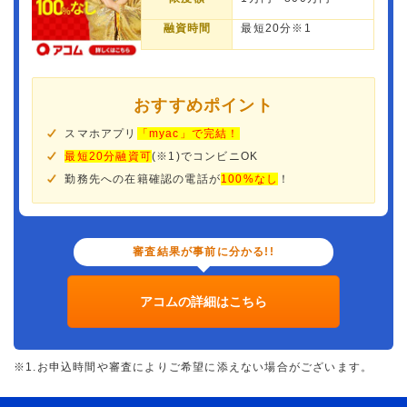
融資時間
最短20分※1
おすすめポイント
スマホアプリ
「myac」で完結！
最短20分融資可
(※1)でコンビニOK
勤務先への在籍確認の電話が
100%なし
！
審査結果が事前に分かる!!
アコムの詳細はこちら
※1.お申込時間や審査によりご希望に添えない場合がございます。