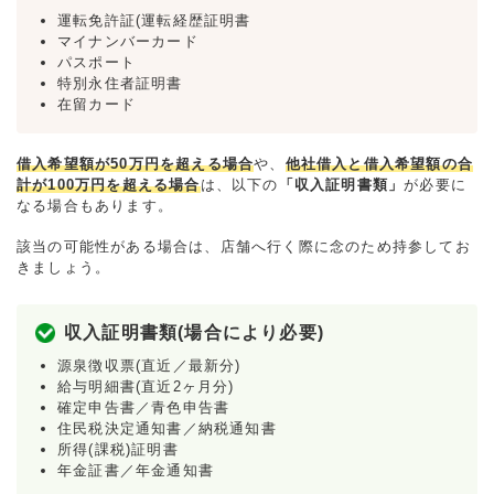
運転免許証(運転経歴証明書
マイナンバーカード
パスポート
特別永住者証明書
在留カード
借入希望額が50万円を超える場合
や、
他社借入と借入希望額の合
計が100万円を超える場合
は、以下の
「収入証明書類」
が必要に
なる場合もあります。
該当の可能性がある場合は、店舗へ行く際に念のため持参してお
きましょう。
収入証明書類(場合により必要)
源泉徴収票(直近／最新分)
給与明細書(直近2ヶ月分)
確定申告書／青色申告書
住民税決定通知書／納税通知書
所得(課税)証明書
年金証書／年金通知書