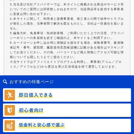
3.当社及び当社アドバイザーでは、本サイトに掲載される商品やサービス等
についてのご質問には回答致しかねますので、当該商品等を提供する事業者
に直接お問い合わせ下さい。
4.本サイトに関して、利用者と提携事業者、第三者との間で紛争やトラブル
が発生した場合、当事者間で解決を図るものとし、当社は一切責任を負いま
せん。
5.編集方針、免責事項・知的財産権、ご利用いただく上での注意、プライバ
シーポリシーの各規程を必ずご確認の上、本サイトをご利用下さい。
6.カードローンお申し込み時に保険証を提出する場合、保険者番号、被保険
者記号・番号、通院歴、臓器提供意思確認欄に記載がある場合はマスキング
してお送りください。その他、バーコードなど個人情報にアクセス可能な情
報についても隠したうえでご提出ください。
※当サイトではアフィリエイトプログラムを利用し、事業者(アコム／プロ
ミス／アイフルなど)から委託を受け広告収益を得て運営しております。
おすすめの特集ページ