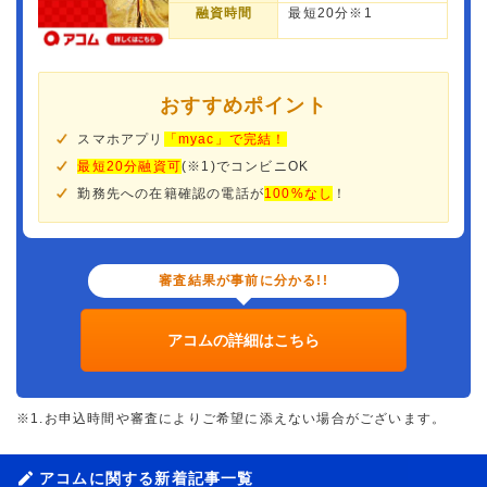
融資時間
最短20分※1
おすすめポイント
スマホアプリ
「myac」で完結！
最短20分融資可
(※1)でコンビニOK
勤務先への在籍確認の電話が
100%なし
！
審査結果が事前に分かる!!
アコムの詳細はこちら
※1.お申込時間や審査によりご希望に添えない場合がございます。
アコムに関する新着記事一覧