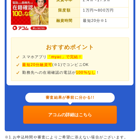
実質年率
2.4%〜17.9%
限度額
1万円〜800万円
融資時間
最短20分※1
おすすめポイント
スマホアプリ
「myac」で完結！
最短20分融資可
(※1)でコンビニOK
勤務先への在籍確認の電話が
100%なし
！
審査結果が事前に分かる!!
アコムの詳細はこちら
※1.お申込時間や審査によりご希望に添えない場合がございます。