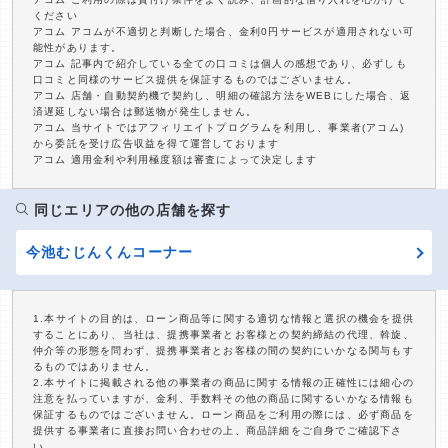
ください
アコム アコムが不適切と判断した場合、金利0円サービスが適用されない可
能性があります。
アコム 記事内で紹介している全ての口コミは個人の感想であり、必ずしも
口コミと同様のサービス提供を保証するものではございません。
アコム 店舗・自動契約機で契約し、明細の確認方法をWEBにした場合、返
済遅延しない場合は郵送物が発生しません。
アコム 当サイトではアフィリエイトプログラムを利用し、事業者(アコム)
から委託を受け広告収益を得て運営しております
アコム 適用金利や利用極度額は審査によって決定します
同じエリアの他の店舗を探す
今池むじんくんコーナー
1.本サイトの目的は、ローン商品等に関する適切な情報と選択の機会を提供
することにあり、当社は、提携事業者とお客様との契約締結の代理、斡旋、
仲介等の形態を問わず、提携事業者とお客様の間の契約にいかなる関与もす
るものではありません。
2.本サイトに掲載される他の事業者の商品に関する情報の正確性には細心の
注意を払っていますが、金利、手数料その他の商品に関するいかなる情報も
保証するものではございません。ローン商品をご利用の際には、必ず商品を
提供する事業者に直接お問い合わせの上、商品詳細をご自身でご確認下さ
い。