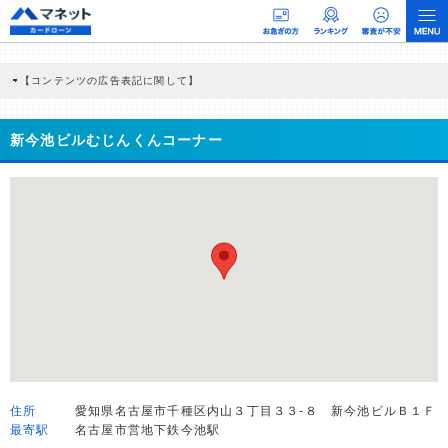
【コンテンツの広告表記に関して】
本コンテンツには、紹介している商品・商材の広告（リンク）を含む場合がありま
す。 これらの広告を経由して読者が企業ホームページを訪れ、成約が発生すると弊
社に対して企業から紹介報酬が支払われるという収益モデルです。 ただし、特定の
新今池ビルむじんくんコーナー
商品を根拠なくPRするものではなく、当編集部の調査／ユーザーへの口コミ収集な
どに基づき、公平性を担保した情報提供を行っています。
>提携企業一覧
住所
愛知県名古屋市千種区内山３丁目３３-８ 新今池ビルＢ１Ｆ
最寄駅
名古屋市営地下鉄今池駅