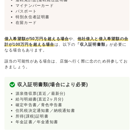
マイナンバーカード
パスポート
特別永住者証明書
在留カード
借入希望額が50万円を超える場合
や、
他社借入と借入希望額の合
計が100万円を超える場合
は、以下の
「収入証明書類」
が必要に
なる場合もあります。
該当の可能性がある場合は、店舗へ行く際に念のため持参してお
きましょう。
収入証明書類(場合により必要)
源泉徴収票(直近／最新分)
給与明細書(直近2ヶ月分)
確定申告書／青色申告書
住民税決定通知書／納税通知書
所得(課税)証明書
年金証書／年金通知書