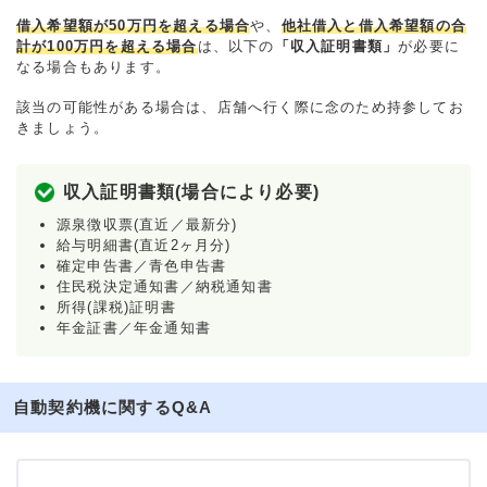
借入希望額が50万円を超える場合
や、
他社借入と借入希望額の合
計が100万円を超える場合
は、以下の
「収入証明書類」
が必要に
なる場合もあります。
該当の可能性がある場合は、店舗へ行く際に念のため持参してお
きましょう。
収入証明書類(場合により必要)
源泉徴収票(直近／最新分)
給与明細書(直近2ヶ月分)
確定申告書／青色申告書
住民税決定通知書／納税通知書
所得(課税)証明書
年金証書／年金通知書
自動契約機に関するQ&A