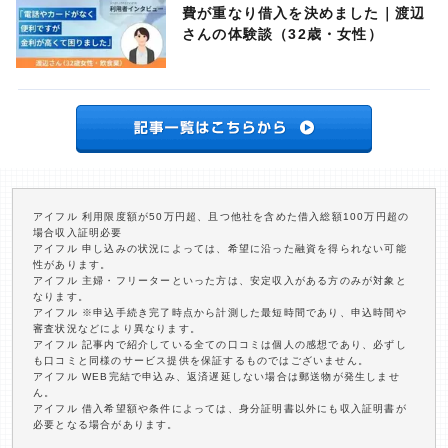
費が重なり借入を決めました｜渡辺
さんの体験談（32歳・女性）
アイフル 利用限度額が50万円超、且つ他社を含めた借入総額100万円超の
場合収入証明必要
アイフル 申し込みの状況によっては、希望に沿った融資を得られない可能
性があります。
アイフル 主婦・フリーターといった方は、安定収入がある方のみが対象と
なります。
アイフル ※申込手続き完了時点から計測した最短時間であり、申込時間や
審査状況などにより異なります。
アイフル 記事内で紹介している全ての口コミは個人の感想であり、必ずし
も口コミと同様のサービス提供を保証するものではございません。
アイフル WEB完結で申込み、返済遅延しない場合は郵送物が発生しませ
ん。
アイフル 借入希望額や条件によっては、身分証明書以外にも収入証明書が
必要となる場合があります。