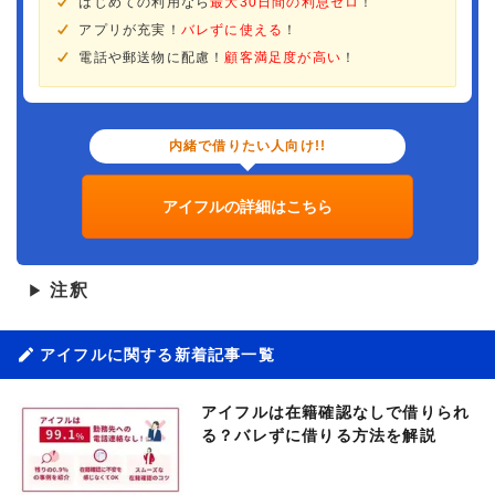
はじめての利用なら
最大30日間の利息ゼロ
！
アプリが充実！
バレずに使える
！
電話や郵送物に配慮！
顧客満足度が高い
！
内緒で借りたい人向け!!
アイフルの詳細はこちら
注釈
▶
アイフルに関する新着記事一覧
アイフルは在籍確認なしで借りられ
る？バレずに借りる方法を解説