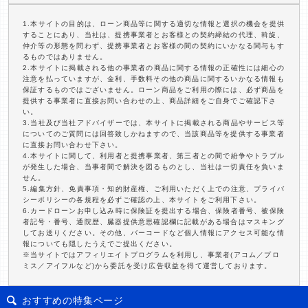
1.本サイトの目的は、ローン商品等に関する適切な情報と選択の機会を提供
することにあり、当社は、提携事業者とお客様との契約締結の代理、斡旋、
仲介等の形態を問わず、提携事業者とお客様の間の契約にいかなる関与もす
るものではありません。
2.本サイトに掲載される他の事業者の商品に関する情報の正確性には細心の
注意を払っていますが、金利、手数料その他の商品に関するいかなる情報も
保証するものではございません。ローン商品をご利用の際には、必ず商品を
提供する事業者に直接お問い合わせの上、商品詳細をご自身でご確認下さ
い。
3.当社及び当社アドバイザーでは、本サイトに掲載される商品やサービス等
についてのご質問には回答致しかねますので、当該商品等を提供する事業者
に直接お問い合わせ下さい。
4.本サイトに関して、利用者と提携事業者、第三者との間で紛争やトラブル
が発生した場合、当事者間で解決を図るものとし、当社は一切責任を負いま
せん。
5.編集方針、免責事項・知的財産権、ご利用いただく上での注意、プライバ
シーポリシーの各規程を必ずご確認の上、本サイトをご利用下さい。
6.カードローンお申し込み時に保険証を提出する場合、保険者番号、被保険
者記号・番号、通院歴、臓器提供意思確認欄に記載がある場合はマスキング
してお送りください。その他、バーコードなど個人情報にアクセス可能な情
報についても隠したうえでご提出ください。
※当サイトではアフィリエイトプログラムを利用し、事業者(アコム／プロ
ミス／アイフルなど)から委託を受け広告収益を得て運営しております。
おすすめの特集ページ