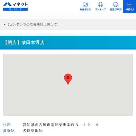
【コンテンツの広告表記に関して】
本コンテンツには、紹介している商品・商材の広告（リンク）を含む場合がありま
す。 これらの広告を経由して読者が企業ホームページを訪れ、成約が発生すると弊
社に対して企業から紹介報酬が支払われるという収益モデルです。 ただし、特定の
【閉店】柴田本通店
商品を根拠なくPRするものではなく、当編集部の調査／ユーザーへの口コミ収集な
どに基づき、公平性を担保した情報提供を行っています。
>提携企業一覧
住所
愛知県名古屋市南区柴田本通３－１２－４
最寄駅
名鉄柴田駅