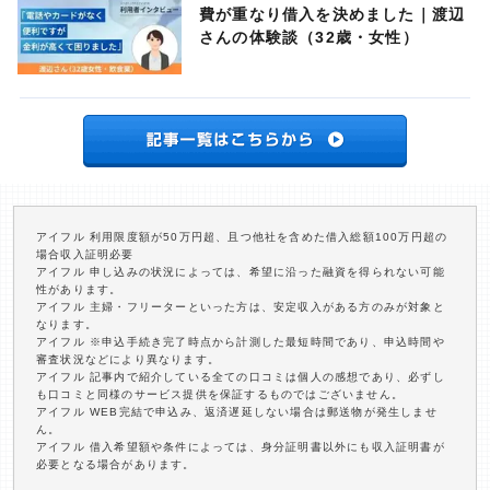
費が重なり借入を決めました｜渡辺
さんの体験談（32歳・女性）
アイフル 利用限度額が50万円超、且つ他社を含めた借入総額100万円超の
場合収入証明必要
アイフル 申し込みの状況によっては、希望に沿った融資を得られない可能
性があります。
アイフル 主婦・フリーターといった方は、安定収入がある方のみが対象と
なります。
アイフル ※申込手続き完了時点から計測した最短時間であり、申込時間や
審査状況などにより異なります。
アイフル 記事内で紹介している全ての口コミは個人の感想であり、必ずし
も口コミと同様のサービス提供を保証するものではございません。
アイフル WEB完結で申込み、返済遅延しない場合は郵送物が発生しませ
ん。
アイフル 借入希望額や条件によっては、身分証明書以外にも収入証明書が
必要となる場合があります。