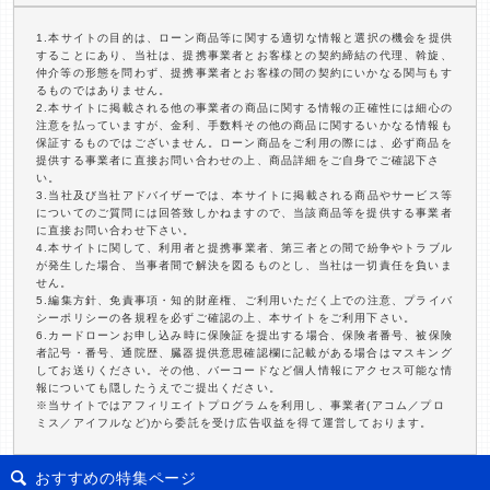
1.本サイトの目的は、ローン商品等に関する適切な情報と選択の機会を提供
することにあり、当社は、提携事業者とお客様との契約締結の代理、斡旋、
仲介等の形態を問わず、提携事業者とお客様の間の契約にいかなる関与もす
るものではありません。
2.本サイトに掲載される他の事業者の商品に関する情報の正確性には細心の
注意を払っていますが、金利、手数料その他の商品に関するいかなる情報も
保証するものではございません。ローン商品をご利用の際には、必ず商品を
提供する事業者に直接お問い合わせの上、商品詳細をご自身でご確認下さ
い。
3.当社及び当社アドバイザーでは、本サイトに掲載される商品やサービス等
についてのご質問には回答致しかねますので、当該商品等を提供する事業者
に直接お問い合わせ下さい。
4.本サイトに関して、利用者と提携事業者、第三者との間で紛争やトラブル
が発生した場合、当事者間で解決を図るものとし、当社は一切責任を負いま
せん。
5.編集方針、免責事項・知的財産権、ご利用いただく上での注意、プライバ
シーポリシーの各規程を必ずご確認の上、本サイトをご利用下さい。
6.カードローンお申し込み時に保険証を提出する場合、保険者番号、被保険
者記号・番号、通院歴、臓器提供意思確認欄に記載がある場合はマスキング
してお送りください。その他、バーコードなど個人情報にアクセス可能な情
報についても隠したうえでご提出ください。
※当サイトではアフィリエイトプログラムを利用し、事業者(アコム／プロ
ミス／アイフルなど)から委託を受け広告収益を得て運営しております。
おすすめの特集ページ