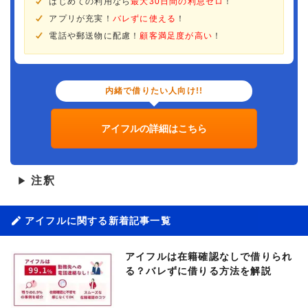
はじめての利用なら
最大30日間の利息ゼロ
！
アプリが充実！
バレずに使える
！
電話や郵送物に配慮！
顧客満足度が高い
！
内緒で借りたい人向け!!
アイフルの詳細はこちら
注釈
▶
アイフルに関する新着記事一覧
アイフルは在籍確認なしで借りられ
る？バレずに借りる方法を解説