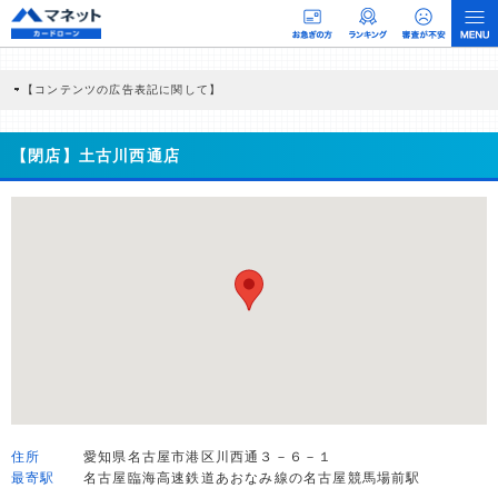
【コンテンツの広告表記に関して】
本コンテンツには、紹介している商品・商材の広告（リンク）を含む場合がありま
す。 これらの広告を経由して読者が企業ホームページを訪れ、成約が発生すると弊
社に対して企業から紹介報酬が支払われるという収益モデルです。 ただし、特定の
【閉店】土古川西通店
商品を根拠なくPRするものではなく、当編集部の調査／ユーザーへの口コミ収集な
どに基づき、公平性を担保した情報提供を行っています。
>提携企業一覧
住所
愛知県名古屋市港区川西通３－６－１
最寄駅
名古屋臨海高速鉄道あおなみ線の名古屋競馬場前駅