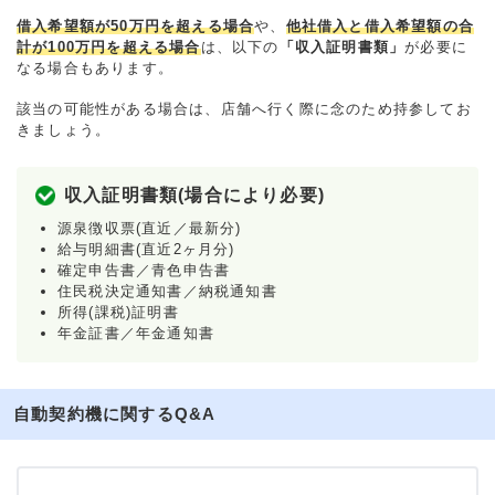
借入希望額が50万円を超える場合
や、
他社借入と借入希望額の合
計が100万円を超える場合
は、以下の
「収入証明書類」
が必要に
なる場合もあります。
該当の可能性がある場合は、店舗へ行く際に念のため持参してお
きましょう。
収入証明書類(場合により必要)
源泉徴収票(直近／最新分)
給与明細書(直近2ヶ月分)
確定申告書／青色申告書
住民税決定通知書／納税通知書
所得(課税)証明書
年金証書／年金通知書
自動契約機に関するQ&A