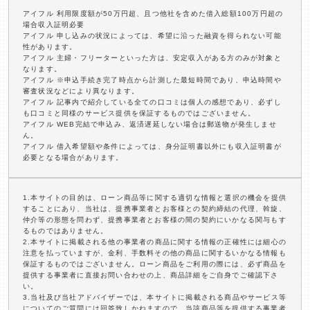
アイフル 利用限度額が50万円超、且つ他社を含めた借入総額100万円超の
場合収入証明必要
アイフル 申し込みの状況によっては、希望に沿った融資を得られない可能
性があります。
アイフル 主婦・フリーターといった方は、安定収入がある方のみが対象と
なります。
アイフル ※申込手続き完了時点から計測した最短時間であり、申込時間や
審査状況などにより異なります。
アイフル 記事内で紹介している全ての口コミは個人の感想であり、必ずし
も口コミと同様のサービス提供を保証するものではございません。
アイフル WEB完結で申込み、返済遅延しない場合は郵送物が発生しませ
ん。
アイフル 借入希望額や条件によっては、身分証明書以外にも収入証明書が
必要となる場合があります。
1.本サイトの目的は、ローン商品等に関する適切な情報と選択の機会を提供
することにあり、当社は、提携事業者とお客様との契約締結の代理、斡旋、
仲介等の形態を問わず、提携事業者とお客様の間の契約にいかなる関与もす
るものではありません。
2.本サイトに掲載される他の事業者の商品に関する情報の正確性には細心の
注意を払っていますが、金利、手数料その他の商品に関するいかなる情報も
保証するものではございません。ローン商品をご利用の際には、必ず商品を
提供する事業者に直接お問い合わせの上、商品詳細をご自身でご確認下さ
い。
3.当社及び当社アドバイザーでは、本サイトに掲載される商品やサービス等
についてのご質問には回答致しかねますので、当該商品等を提供する事業者