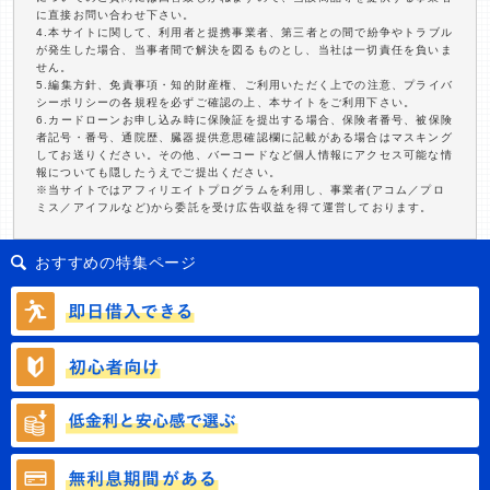
に直接お問い合わせ下さい。
4.本サイトに関して、利用者と提携事業者、第三者との間で紛争やトラブル
が発生した場合、当事者間で解決を図るものとし、当社は一切責任を負いま
せん。
5.編集方針、免責事項・知的財産権、ご利用いただく上での注意、プライバ
シーポリシーの各規程を必ずご確認の上、本サイトをご利用下さい。
6.カードローンお申し込み時に保険証を提出する場合、保険者番号、被保険
者記号・番号、通院歴、臓器提供意思確認欄に記載がある場合はマスキング
してお送りください。その他、バーコードなど個人情報にアクセス可能な情
報についても隠したうえでご提出ください。
※当サイトではアフィリエイトプログラムを利用し、事業者(アコム／プロ
ミス／アイフルなど)から委託を受け広告収益を得て運営しております。
おすすめの特集ページ