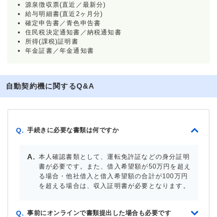
源泉徴収票(直近／最新分)
給与明細書(直近2ヶ月分)
確定申告書／青色申告書
住民税決定通知書／納税通知書
所得(課税)証明書
年金証書／年金通知書
自動契約機に関するQ&A
手続きに必要な書類は何ですか
Q.
本人確認書類として、運転免許証などの身分証明
書が必要です。また、借入希望額が50万円を超え
る場合・他社借入と借入希望額の合計が100万円
を超える場合は、収入証明書が必要となります。
事前にオンラインで書類提出した場合も必要です
Q.