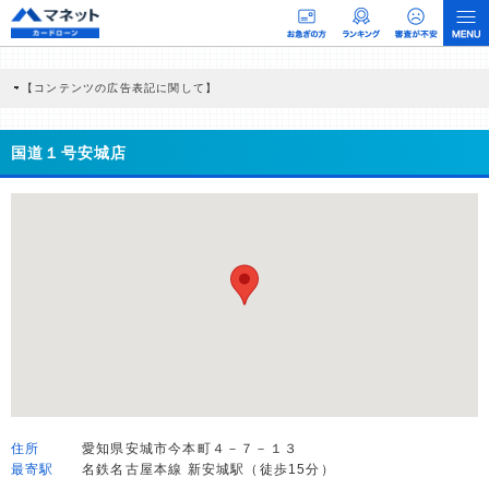
【コンテンツの広告表記に関して】
本コンテンツには、紹介している商品・商材の広告（リンク）を含む場合がありま
す。 これらの広告を経由して読者が企業ホームページを訪れ、成約が発生すると弊
社に対して企業から紹介報酬が支払われるという収益モデルです。 ただし、特定の
国道１号安城店
商品を根拠なくPRするものではなく、当編集部の調査／ユーザーへの口コミ収集な
どに基づき、公平性を担保した情報提供を行っています。
>提携企業一覧
住所
愛知県安城市今本町４－７－１３
最寄駅
名鉄名古屋本線 新安城駅（徒歩15分）