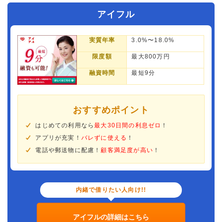
アイフル
実質年率
3.0%〜18.0%
限度額
最大800万円
融資時間
最短9分
おすすめポイント
はじめての利用なら
最大30日間の利息ゼロ
！
アプリが充実！
バレずに使える
！
電話や郵送物に配慮！
顧客満足度が高い
！
内緒で借りたい人向け!!
アイフルの詳細はこちら