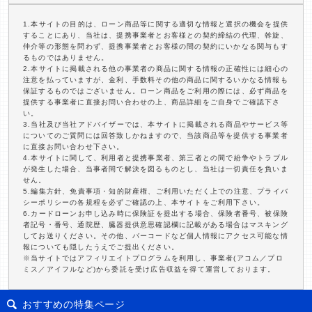
1.本サイトの目的は、ローン商品等に関する適切な情報と選択の機会を提供
することにあり、当社は、提携事業者とお客様との契約締結の代理、斡旋、
仲介等の形態を問わず、提携事業者とお客様の間の契約にいかなる関与もす
るものではありません。
2.本サイトに掲載される他の事業者の商品に関する情報の正確性には細心の
注意を払っていますが、金利、手数料その他の商品に関するいかなる情報も
保証するものではございません。ローン商品をご利用の際には、必ず商品を
提供する事業者に直接お問い合わせの上、商品詳細をご自身でご確認下さ
い。
3.当社及び当社アドバイザーでは、本サイトに掲載される商品やサービス等
についてのご質問には回答致しかねますので、当該商品等を提供する事業者
に直接お問い合わせ下さい。
4.本サイトに関して、利用者と提携事業者、第三者との間で紛争やトラブル
が発生した場合、当事者間で解決を図るものとし、当社は一切責任を負いま
せん。
5.編集方針、免責事項・知的財産権、ご利用いただく上での注意、プライバ
シーポリシーの各規程を必ずご確認の上、本サイトをご利用下さい。
6.カードローンお申し込み時に保険証を提出する場合、保険者番号、被保険
者記号・番号、通院歴、臓器提供意思確認欄に記載がある場合はマスキング
してお送りください。その他、バーコードなど個人情報にアクセス可能な情
報についても隠したうえでご提出ください。
※当サイトではアフィリエイトプログラムを利用し、事業者(アコム／プロ
ミス／アイフルなど)から委託を受け広告収益を得て運営しております。
おすすめの特集ページ