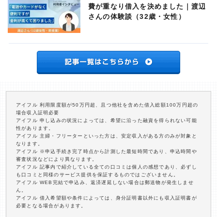
費が重なり借入を決めました｜渡辺
さんの体験談（32歳・女性）
アイフル 利用限度額が50万円超、且つ他社を含めた借入総額100万円超の
場合収入証明必要
アイフル 申し込みの状況によっては、希望に沿った融資を得られない可能
性があります。
アイフル 主婦・フリーターといった方は、安定収入がある方のみが対象と
なります。
アイフル ※申込手続き完了時点から計測した最短時間であり、申込時間や
審査状況などにより異なります。
アイフル 記事内で紹介している全ての口コミは個人の感想であり、必ずし
も口コミと同様のサービス提供を保証するものではございません。
アイフル WEB完結で申込み、返済遅延しない場合は郵送物が発生しませ
ん。
アイフル 借入希望額や条件によっては、身分証明書以外にも収入証明書が
必要となる場合があります。