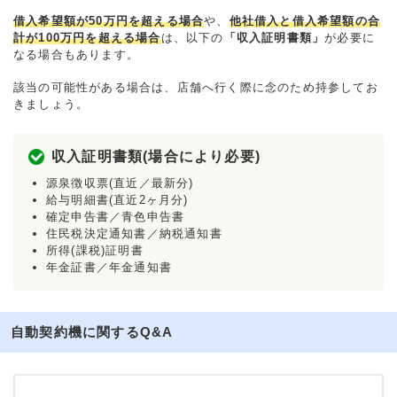
借入希望額が50万円を超える場合
や、
他社借入と借入希望額の合
計が100万円を超える場合
は、以下の
「収入証明書類」
が必要に
なる場合もあります。
該当の可能性がある場合は、店舗へ行く際に念のため持参してお
きましょう。
収入証明書類(場合により必要)
源泉徴収票(直近／最新分)
給与明細書(直近2ヶ月分)
確定申告書／青色申告書
住民税決定通知書／納税通知書
所得(課税)証明書
年金証書／年金通知書
自動契約機に関するQ&A