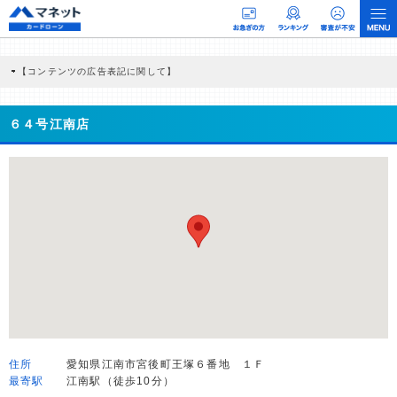
【コンテンツの広告表記に関して】
本コンテンツには、紹介している商品・商材の広告（リンク）を含む場合がありま
す。 これらの広告を経由して読者が企業ホームページを訪れ、成約が発生すると弊
社に対して企業から紹介報酬が支払われるという収益モデルです。 ただし、特定の
６４号江南店
商品を根拠なくPRするものではなく、当編集部の調査／ユーザーへの口コミ収集な
どに基づき、公平性を担保した情報提供を行っています。
>提携企業一覧
住所
愛知県江南市宮後町王塚６番地 １Ｆ
最寄駅
江南駅（徒歩10分）