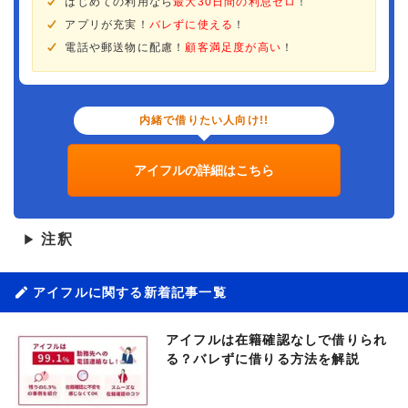
はじめての利用なら
最大30日間の利息ゼロ
！
アプリが充実！
バレずに使える
！
電話や郵送物に配慮！
顧客満足度が高い
！
内緒で借りたい人向け!!
アイフルの詳細はこちら
注釈
▶
アイフルに関する新着記事一覧
アイフルは在籍確認なしで借りられ
る？バレずに借りる方法を解説