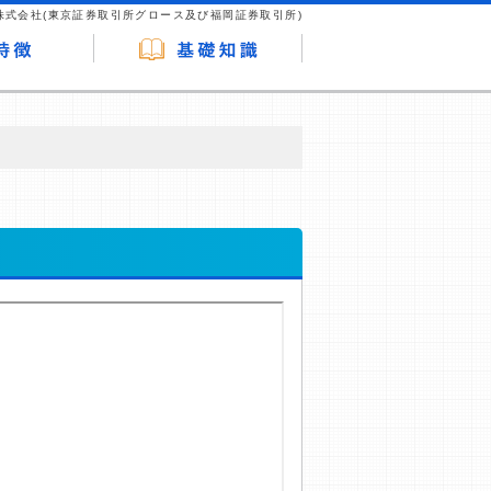
株式会社(東京証券取引所グロース及び福岡証券取引所)
が企業ホームページを訪れ、成約が発生する
はなく、当編集部の調査／ユーザーへの口コ