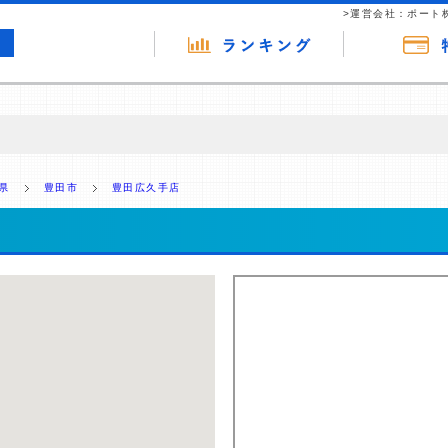
>運営会社：ポート
の広告（リンク）を含む場合があります。 これらの広告を経由して読者
るという収益モデルです。 ただし、特定の商品を根拠なくPRするもので
県
豊田市
豊田広久手店
報提供を行っています。