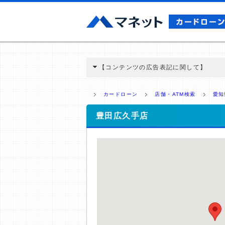
【コンテンツの広告表記に関して】
本コンテンツには、紹介している商品・商材
と弊社に対して企業から紹介報酬が支払われ
カードローン
店舗・ATM検索
愛知
ミ収集などに基づき、公平性を担保した情
>提携企業一覧
豊田広久手店