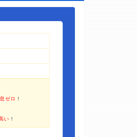
利息ゼロ
！
高い
！