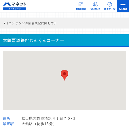
【コンテンツの広告表記に関して】
本コンテンツには、紹介している商品・商材の広告（リンク）を含む場合がありま
す。 これらの広告を経由して読者が企業ホームページを訪れ、成約が発生すると弊
社に対して企業から紹介報酬が支払われるという収益モデルです。 ただし、特定の
大館西道路むじんくんコーナー
商品を根拠なくPRするものではなく、当編集部の調査／ユーザーへの口コミ収集な
どに基づき、公平性を担保した情報提供を行っています。
>提携企業一覧
住所
秋田県大館市清水４丁目７５-１
最寄駅
大館駅（徒歩13分）