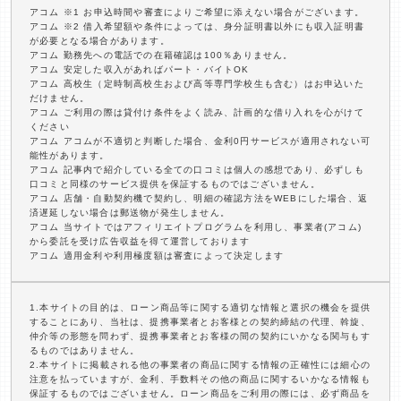
アコム ※1 お申込時間や審査によりご希望に添えない場合がございます。
アコム ※2 借入希望額や条件によっては、身分証明書以外にも収入証明書
が必要となる場合があります。
アコム 勤務先への電話での在籍確認は100％ありません。
アコム 安定した収入があればパート・バイトOK
アコム 高校生（定時制高校生および高等専門学校生も含む）はお申込いた
だけません。
アコム ご利用の際は貸付け条件をよく読み、計画的な借り入れを心がけて
ください
アコム アコムが不適切と判断した場合、金利0円サービスが適用されない可
能性があります。
アコム 記事内で紹介している全ての口コミは個人の感想であり、必ずしも
口コミと同様のサービス提供を保証するものではございません。
アコム 店舗・自動契約機で契約し、明細の確認方法をWEBにした場合、返
済遅延しない場合は郵送物が発生しません。
アコム 当サイトではアフィリエイトプログラムを利用し、事業者(アコム)
から委託を受け広告収益を得て運営しております
アコム 適用金利や利用極度額は審査によって決定します
1.本サイトの目的は、ローン商品等に関する適切な情報と選択の機会を提供
することにあり、当社は、提携事業者とお客様との契約締結の代理、斡旋、
仲介等の形態を問わず、提携事業者とお客様の間の契約にいかなる関与もす
るものではありません。
2.本サイトに掲載される他の事業者の商品に関する情報の正確性には細心の
注意を払っていますが、金利、手数料その他の商品に関するいかなる情報も
保証するものではございません。ローン商品をご利用の際には、必ず商品を