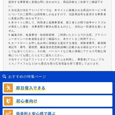
提供する事業者に直接お問い合わせの上、商品詳細をご自身でご確認下さ
い。
3.当社及び当社アドバイザーでは、本サイトに掲載される商品やサービス等
についてのご質問には回答致しかねますので、当該商品等を提供する事業者
に直接お問い合わせ下さい。
4.本サイトに関して、利用者と提携事業者、第三者との間で紛争やトラブル
が発生した場合、当事者間で解決を図るものとし、当社は一切責任を負いま
せん。
5.編集方針、免責事項・知的財産権、ご利用いただく上での注意、プライバ
シーポリシーの各規程を必ずご確認の上、本サイトをご利用下さい。
6.カードローンお申し込み時に保険証を提出する場合、保険者番号、被保険
者記号・番号、通院歴、臓器提供意思確認欄に記載がある場合はマスキング
してお送りください。その他、バーコードなど個人情報にアクセス可能な情
報についても隠したうえでご提出ください。
※当サイトではアフィリエイトプログラムを利用し、事業者(アコム／プロ
ミス／アイフルなど)から委託を受け広告収益を得て運営しております。
おすすめの特集ページ