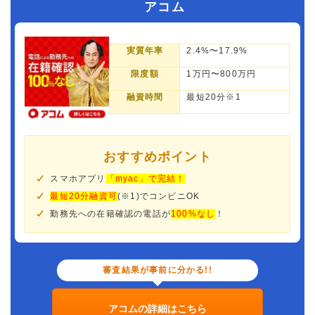
アコム
実質年率
2.4%〜17.9%
限度額
1万円〜800万円
融資時間
最短20分※1
おすすめポイント
スマホアプリ
「myac」で完結！
最短20分融資可
(※1)でコンビニOK
勤務先への在籍確認の電話が
100%なし
！
審査結果が事前に分かる!!
アコムの詳細はこちら