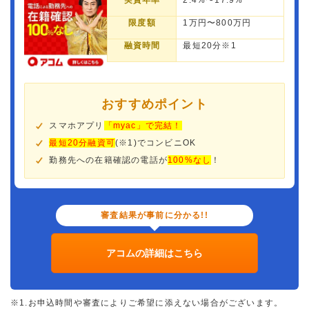
実質年率
2.4%〜17.9%
限度額
1万円〜800万円
融資時間
最短20分※1
おすすめポイント
スマホアプリ
「myac」で完結！
最短20分融資可
(※1)でコンビニOK
勤務先への在籍確認の電話が
100%なし
！
審査結果が事前に分かる!!
アコムの詳細はこちら
※1.お申込時間や審査によりご希望に添えない場合がございます。