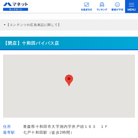
【コンテンツの広告表記に関して】
本コンテンツには、紹介している商品・商材の広告（リンク）を含む場合がありま
す。 これらの広告を経由して読者が企業ホームページを訪れ、成約が発生すると弊
社に対して企業から紹介報酬が支払われるという収益モデルです。 ただし、特定の
【閉店】十和田バイパス店
商品を根拠なくPRするものではなく、当編集部の調査／ユーザーへの口コミ収集な
どに基づき、公平性を担保した情報提供を行っています。
>提携企業一覧
住所
青森県十和田市大字洞内字井戸頭１６３ １Ｆ
最寄駅
七戸十和田駅（徒歩2時間）