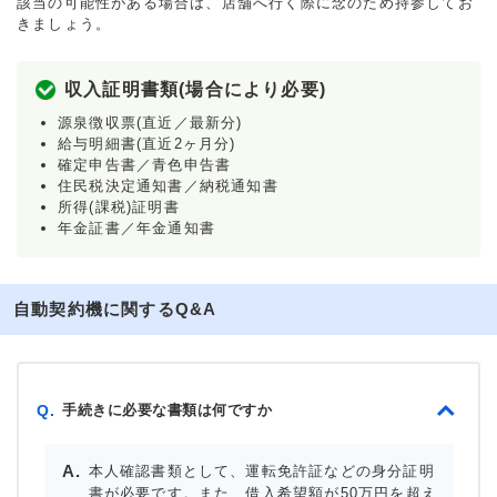
該当の可能性がある場合は、店舗へ行く際に念のため持参してお
きましょう。
収入証明書類(場合により必要)
源泉徴収票(直近／最新分)
給与明細書(直近2ヶ月分)
確定申告書／青色申告書
住民税決定通知書／納税通知書
所得(課税)証明書
年金証書／年金通知書
自動契約機に関するQ&A
手続きに必要な書類は何ですか
Q.
本人確認書類として、運転免許証などの身分証明
書が必要です。また、借入希望額が50万円を超え