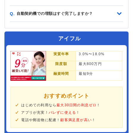
自動契約機での増額はすぐ完了しますか？
Q.
アイフル
実質年率
3.0%〜18.0%
限度額
最大800万円
融資時間
最短9分
おすすめポイント
はじめての利用なら
最大30日間の利息ゼロ
！
アプリが充実！
バレずに使える
！
電話や郵送物に配慮！
顧客満足度が高い
！