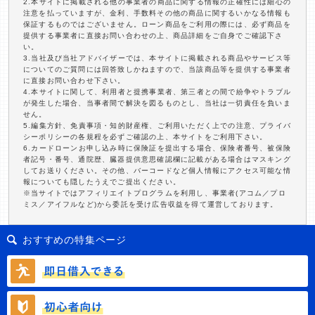
2.本サイトに掲載される他の事業者の商品に関する情報の正確性には細心の
注意を払っていますが、金利、手数料その他の商品に関するいかなる情報も
保証するものではございません。ローン商品をご利用の際には、必ず商品を
提供する事業者に直接お問い合わせの上、商品詳細をご自身でご確認下さ
い。
3.当社及び当社アドバイザーでは、本サイトに掲載される商品やサービス等
についてのご質問には回答致しかねますので、当該商品等を提供する事業者
に直接お問い合わせ下さい。
4.本サイトに関して、利用者と提携事業者、第三者との間で紛争やトラブル
が発生した場合、当事者間で解決を図るものとし、当社は一切責任を負いま
せん。
5.編集方針、免責事項・知的財産権、ご利用いただく上での注意、プライバ
シーポリシーの各規程を必ずご確認の上、本サイトをご利用下さい。
6.カードローンお申し込み時に保険証を提出する場合、保険者番号、被保険
者記号・番号、通院歴、臓器提供意思確認欄に記載がある場合はマスキング
してお送りください。その他、バーコードなど個人情報にアクセス可能な情
報についても隠したうえでご提出ください。
※当サイトではアフィリエイトプログラムを利用し、事業者(アコム／プロ
ミス／アイフルなど)から委託を受け広告収益を得て運営しております。
おすすめの特集ページ