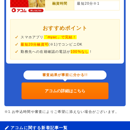
融資時間
最短20分※1
おすすめポイント
スマホアプリ
「myac」で完結！
最短20分融資可
(※1)でコンビニOK
勤務先への在籍確認の電話が
100%なし
！
審査結果が事前に分かる!!
アコムの詳細はこちら
※1.お申込時間や審査によりご希望に添えない場合がございます。
アコムに関する新着記事一覧