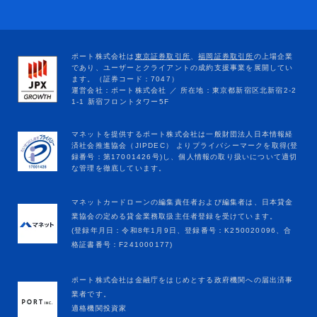
マネットカードローンの編集責任者および編集者は、日本貸金
業協会の定める貸金業務取扱主任者登録を受けています。
(登録年月日：令和8年1月9日、登録番号：K250020096、合
格証書番号：F241000177)
ポート株式会社は金融庁をはじめとする政府機関への届出済事
業者です。
適格機関投資家