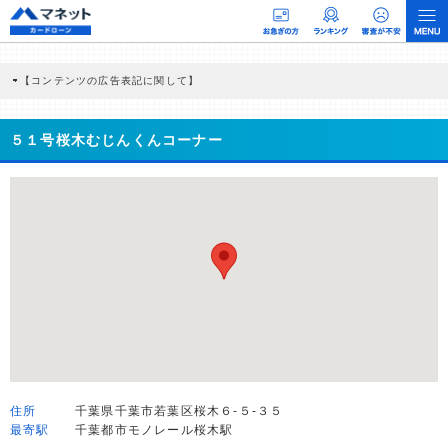
【コンテンツの広告表記に関して】
本コンテンツには、紹介している商品・商材の広告（リンク）を含む場合がありま
す。 これらの広告を経由して読者が企業ホームページを訪れ、成約が発生すると弊
社に対して企業から紹介報酬が支払われるという収益モデルです。 ただし、特定の
５１号桜木むじんくんコーナー
商品を根拠なくPRするものではなく、当編集部の調査／ユーザーへの口コミ収集な
どに基づき、公平性を担保した情報提供を行っています。
>提携企業一覧
住所
千葉県千葉市若葉区桜木６-５-３５
最寄駅
千葉都市モノレール桜木駅