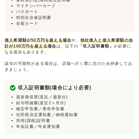
マイナンバーカード
パスポート
特別永住者証明書
在留カード
借入希望額が50万円を超える場合
や、
他社借入と借入希望額の合
計が100万円を超える場合
は、以下の
「収入証明書類」
が必要に
なる場合もあります。
該当の可能性がある場合は、店舗へ行く際に念のため持参してお
きましょう。
収入証明書類(場合により必要)
源泉徴収票(直近／最新分)
給与明細書(直近2ヶ月分)
確定申告書／青色申告書
住民税決定通知書／納税通知書
所得(課税)証明書
年金証書／年金通知書