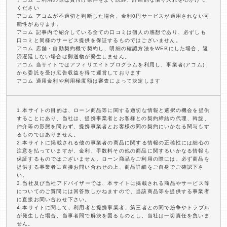
ください
アコム アコムが不適切と判断した場合、金利0円サービスが適用されない可
能性があります。
アコム 記事内で紹介している全ての口コミは個人の感想であり、必ずしも
口コミと同様のサービス提供を保証するものではございません。
アコム 店舗・自動契約機で契約し、明細の確認方法をWEBにした場合、返
済遅延しない場合は郵送物が発生しません。
アコム 当サイトではアフィリエイトプログラムを利用し、事業者(アコム)
から委託を受け広告収益を得て運営しております
アコム 適用金利や利用極度額は審査によって決定します
1.本サイトの目的は、ローン商品等に関する適切な情報と選択の機会を提供
することにあり、当社は、提携事業者とお客様との契約締結の代理、斡旋、
仲介等の形態を問わず、提携事業者とお客様の間の契約にいかなる関与もす
るものではありません。
2.本サイトに掲載される他の事業者の商品に関する情報の正確性には細心の
注意を払っていますが、金利、手数料その他の商品に関するいかなる情報も
保証するものではございません。ローン商品をご利用の際には、必ず商品を
提供する事業者に直接お問い合わせの上、商品詳細をご自身でご確認下さ
い。
3.当社及び当社アドバイザーでは、本サイトに掲載される商品やサービス等
についてのご質問には回答致しかねますので、当該商品等を提供する事業者
に直接お問い合わせ下さい。
4.本サイトに関して、利用者と提携事業者、第三者との間で紛争やトラブル
が発生した場合、当事者間で解決を図るものとし、当社は一切責任を負いま
せん。