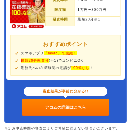
実質年率
2.4%〜17.9%
限度額
1万円〜800万円
融資時間
最短20分※1
おすすめポイント
スマホアプリ
「myac」で完結！
最短20分融資可
(※1)でコンビニOK
勤務先への在籍確認の電話が
100%なし
！
審査結果が事前に分かる!!
アコムの詳細はこちら
※1.お申込時間や審査によりご希望に添えない場合がございます。