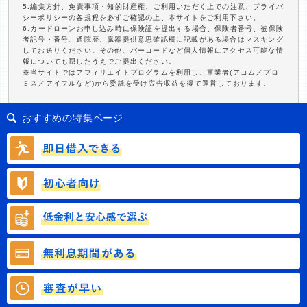
5.編集方針、免責事項・知的財産権、ご利用いただく上での注意、プライバ
シーポリシーの各規程を必ずご確認の上、本サイトをご利用下さい。
6.カードローンお申し込み時に保険証を提出する場合、保険者番号、被保険
者記号・番号、通院歴、臓器提供意思確認欄に記載がある場合はマスキング
してお送りください。その他、バーコードなど個人情報にアクセス可能な情
報についても隠したうえでご提出ください。
※当サイトではアフィリエイトプログラムを利用し、事業者(アコム／プロ
ミス／アイフルなど)から委託を受け広告収益を得て運営しております。
おすすめの特集ページ