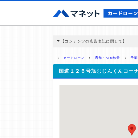
【コンテンツの広告表記に関して】
本コンテンツには、紹介している商品・商材
と弊社に対して企業から紹介報酬が支払われ
カードローン
店舗・ATM検索
千葉
ミ収集などに基づき、公平性を担保した情
>提携企業一覧
国道１２６号旭むじんくんコー