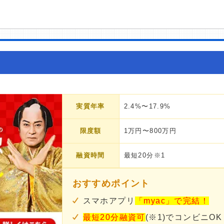
実質年率
2.4%〜17.9%
限度額
1万円〜800万円
融資時間
最短20分※1
おすすめポイント
スマホアプリ
「myac」で完結！
最短20分融資可
(※1)でコンビニOK