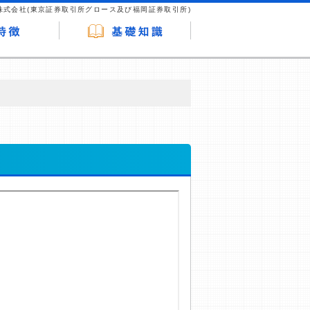
株式会社(東京証券取引所グロース及び福岡証券取引所)
が企業ホームページを訪れ、成約が発生する
はなく、当編集部の調査／ユーザーへの口コ