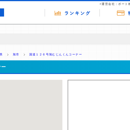
>運営会社：ポート
の広告（リンク）を含む場合があります。 これらの広告を経由して読者
るという収益モデルです。 ただし、特定の商品を根拠なくPRするもので
県
旭市
国道１２６号旭むじんくんコーナー
報提供を行っています。
ナー