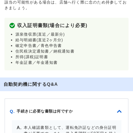
該当の可能性がある場合は、店舗へ行く際に念のため持参してお
きましょう。
収入証明書類(場合により必要)
源泉徴収票(直近／最新分)
給与明細書(直近2ヶ月分)
確定申告書／青色申告書
住民税決定通知書／納税通知書
所得(課税)証明書
年金証書／年金通知書
自動契約機に関するQ&A
手続きに必要な書類は何ですか
Q.
本人確認書類として、運転免許証などの身分証明