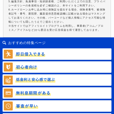
5.編集方針、免責事項・知的財産権、ご利用いただく上での注意、プライバ
シーポリシーの各規程を必ずご確認の上、本サイトをご利用下さい。
6.カードローンお申し込み時に保険証を提出する場合、保険者番号、被保険
者記号・番号、通院歴、臓器提供意思確認欄に記載がある場合はマスキング
してお送りください。その他、バーコードなど個人情報にアクセス可能な情
報についても隠したうえでご提出ください。
※当サイトではアフィリエイトプログラムを利用し、事業者(アコム／プロ
ミス／アイフルなど)から委託を受け広告収益を得て運営しております。
おすすめの特集ページ