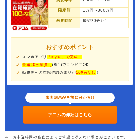
実質年率
2.4%〜17.9%
限度額
1万円〜800万円
融資時間
最短20分※1
おすすめポイント
スマホアプリ
「myac」で完結！
最短20分融資可
(※1)でコンビニOK
勤務先への在籍確認の電話が
100%なし
！
審査結果が事前に分かる!!
アコムの詳細はこちら
※1.お申込時間や審査によりご希望に添えない場合がございます。