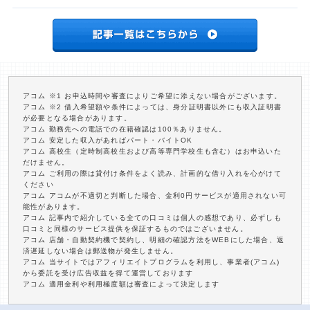
アコム ※1 お申込時間や審査によりご希望に添えない場合がございます。
アコム ※2 借入希望額や条件によっては、身分証明書以外にも収入証明書
が必要となる場合があります。
アコム 勤務先への電話での在籍確認は100％ありません。
アコム 安定した収入があればパート・バイトOK
アコム 高校生（定時制高校生および高等専門学校生も含む）はお申込いた
だけません。
アコム ご利用の際は貸付け条件をよく読み、計画的な借り入れを心がけて
ください
アコム アコムが不適切と判断した場合、金利0円サービスが適用されない可
能性があります。
アコム 記事内で紹介している全ての口コミは個人の感想であり、必ずしも
口コミと同様のサービス提供を保証するものではございません。
アコム 店舗・自動契約機で契約し、明細の確認方法をWEBにした場合、返
済遅延しない場合は郵送物が発生しません。
アコム 当サイトではアフィリエイトプログラムを利用し、事業者(アコム)
から委託を受け広告収益を得て運営しております
アコム 適用金利や利用極度額は審査によって決定します