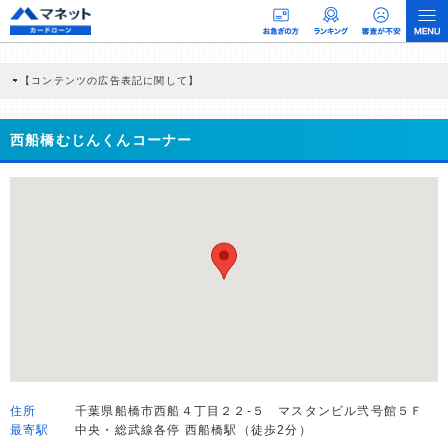
【コンテンツの広告表記に関して】
本コンテンツには、紹介している商品・商材の広告（リンク）を含む場合がありま
す。 これらの広告を経由して読者が企業ホームページを訪れ、成約が発生すると弊
社に対して企業から紹介報酬が支払われるという収益モデルです。 ただし、特定の
西船橋むじんくんコーナー
商品を根拠なくPRするものではなく、当編集部の調査／ユーザーへの口コミ収集な
どに基づき、公平性を担保した情報提供を行っています。
>提携企業一覧
住所
千葉県船橋市西船４丁目２２-５ マスタンビル弐号館５Ｆ
最寄駅
中央・総武線各停 西船橋駅（徒歩2分）