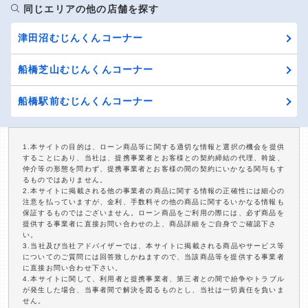
同じエリアの他の店舗を探す
津田沼むじんくんコーナー
船橋芝山むじんくんコーナー
船橋駅前むじんくんコーナー
1.本サイトの目的は、ローン商品等に関する適切な情報と選択の機会を提供
することにあり、当社は、提携事業者とお客様との契約締結の代理、斡旋、
仲介等の形態を問わず、提携事業者とお客様の間の契約にいかなる関与もす
るものではありません。
2.本サイトに掲載される他の事業者の商品に関する情報の正確性には細心の
注意を払っていますが、金利、手数料その他の商品に関するいかなる情報も
保証するものではございません。ローン商品をご利用の際には、必ず商品を
提供する事業者に直接お問い合わせの上、商品詳細をご自身でご確認下さ
い。
3.当社及び当社アドバイザーでは、本サイトに掲載される商品やサービス等
についてのご質問には回答致しかねますので、当該商品等を提供する事業者
に直接お問い合わせ下さい。
4.本サイトに関して、利用者と提携事業者、第三者との間で紛争やトラブル
が発生した場合、当事者間で解決を図るものとし、当社は一切責任を負いま
せん。