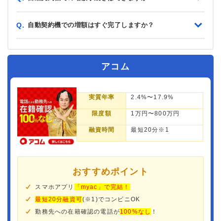
自動契約機での増額はすぐ完了しますか？
Q.
アコム
実質年率
2.4%〜17.9%
限度額
1万円〜800万円
融資時間
最短20分※1
おすすめポイント
スマホアプリ
「myac」で完結！
最短20分融資可
(※1)でコンビニOK
勤務先への在籍確認の電話が
100%なし
！