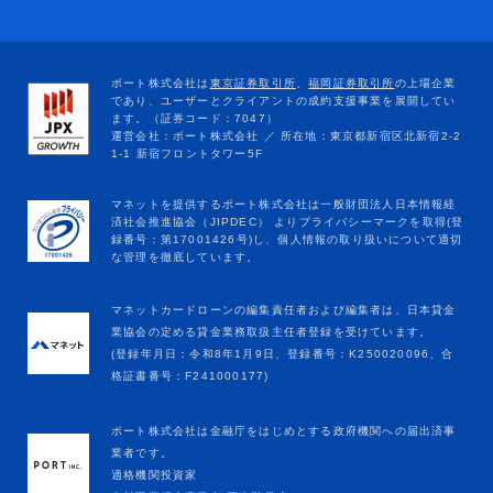
マネットカードローンの編集責任者および編集者は、日本貸金
業協会の定める貸金業務取扱主任者登録を受けています。
(登録年月日：令和8年1月9日、登録番号：K250020096、合
格証書番号：F241000177)
ポート株式会社は金融庁をはじめとする政府機関への届出済事
業者です。
適格機関投資家