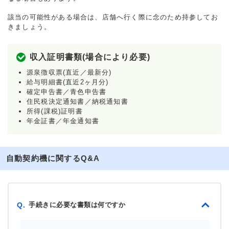
該当の可能性がある場合は、店舗へ行く際に念のため持参してお
きましょう。
収入証明書類(場合により必要)
源泉徴収票(直近／最新分)
給与明細書(直近2ヶ月分)
確定申告書／青色申告書
住民税決定通知書／納税通知書
所得(課税)証明書
年金証書／年金通知書
自動契約機に関するQ&A
手続きに必要な書類は何ですか
Q.