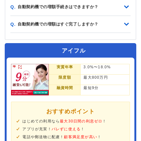
自動契約機での増額手続きはできますか？
Q.
自動契約機での増額はすぐ完了しますか？
Q.
アイフル
実質年率
3.0%〜18.0%
限度額
最大800万円
融資時間
最短9分
おすすめポイント
はじめての利用なら
最大30日間の利息ゼロ
！
アプリが充実！
バレずに使える
！
電話や郵送物に配慮！
顧客満足度が高い
！