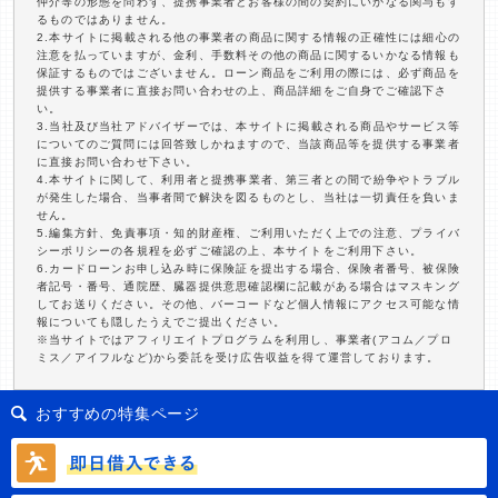
仲介等の形態を問わず、提携事業者とお客様の間の契約にいかなる関与もす
るものではありません。
2.本サイトに掲載される他の事業者の商品に関する情報の正確性には細心の
注意を払っていますが、金利、手数料その他の商品に関するいかなる情報も
保証するものではございません。ローン商品をご利用の際には、必ず商品を
提供する事業者に直接お問い合わせの上、商品詳細をご自身でご確認下さ
い。
3.当社及び当社アドバイザーでは、本サイトに掲載される商品やサービス等
についてのご質問には回答致しかねますので、当該商品等を提供する事業者
に直接お問い合わせ下さい。
4.本サイトに関して、利用者と提携事業者、第三者との間で紛争やトラブル
が発生した場合、当事者間で解決を図るものとし、当社は一切責任を負いま
せん。
5.編集方針、免責事項・知的財産権、ご利用いただく上での注意、プライバ
シーポリシーの各規程を必ずご確認の上、本サイトをご利用下さい。
6.カードローンお申し込み時に保険証を提出する場合、保険者番号、被保険
者記号・番号、通院歴、臓器提供意思確認欄に記載がある場合はマスキング
してお送りください。その他、バーコードなど個人情報にアクセス可能な情
報についても隠したうえでご提出ください。
※当サイトではアフィリエイトプログラムを利用し、事業者(アコム／プロ
ミス／アイフルなど)から委託を受け広告収益を得て運営しております。
おすすめの特集ページ