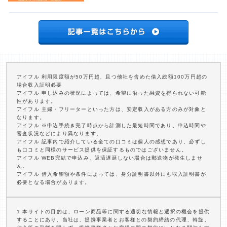
アイフル 利用限度額が50万円超、且つ他社を含めた借入総額100万円超の
場合収入証明必要
アイフル 申し込みの状況によっては、希望に沿った融資を得られない可能
性があります。
アイフル 主婦・フリーターといった方は、安定収入がある方のみが対象と
なります。
アイフル ※申込手続き完了時点から計測した最短時間であり、申込時間や
審査状況などにより異なります。
アイフル 記事内で紹介している全ての口コミは個人の感想であり、必ずし
も口コミと同様のサービス提供を保証するものではございません。
アイフル WEB完結で申込み、返済遅延しない場合は郵送物が発生しませ
ん。
アイフル 借入希望額や条件によっては、身分証明書以外にも収入証明書が
必要となる場合があります。
1.本サイトの目的は、ローン商品等に関する適切な情報と選択の機会を提供
することにあり、当社は、提携事業者とお客様との契約締結の代理、斡旋、