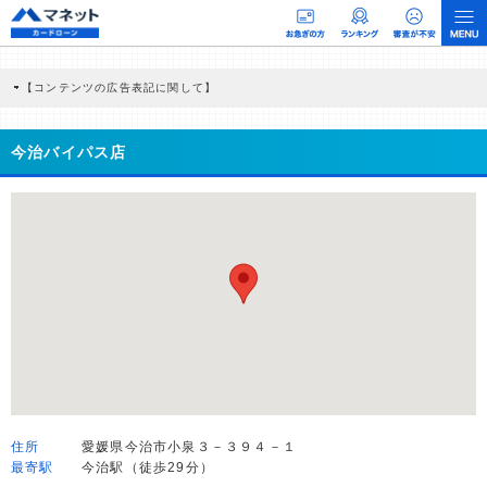
【コンテンツの広告表記に関して】
本コンテンツには、紹介している商品・商材の広告（リンク）を含む場合がありま
す。 これらの広告を経由して読者が企業ホームページを訪れ、成約が発生すると弊
社に対して企業から紹介報酬が支払われるという収益モデルです。 ただし、特定の
今治バイパス店
商品を根拠なくPRするものではなく、当編集部の調査／ユーザーへの口コミ収集な
どに基づき、公平性を担保した情報提供を行っています。
>提携企業一覧
住所
愛媛県今治市小泉３－３９４－１
最寄駅
今治駅（徒歩29分）