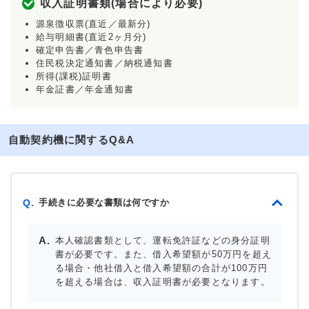
収入証明書類(場合により必要)
源泉徴収票(直近／最新分)
給与明細書(直近2ヶ月分)
確定申告書／青色申告書
住民税決定通知書／納税通知書
所得(課税)証明書
年金証書／年金通知書
自動契約機に関するQ&A
手続きに必要な書類は何ですか
Q.
本人確認書類として、運転免許証などの身分証明
書が必要です。また、借入希望額が50万円を超え
る場合・他社借入と借入希望額の合計が100万円
を超える場合は、収入証明書が必要となります。