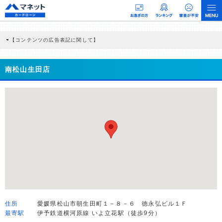
【コンテンツの広告表記に関して】
本コンテンツには、紹介している商品・商材の広告（リンク）を含む場合がありま
す。 これらの広告を経由して読者が企業ホームページを訪れ、成約が発生すると弊
社に対して企業から紹介報酬が支払われるという収益モデルです。 ただし、特定の
南松山生田店
商品を根拠なくPRするものではなく、当編集部の調査／ユーザーへの口コミ収集な
どに基づき、公平性を担保した情報提供を行っています。
>提携企業一覧
住所
愛媛県松山市朝生田町１－８－６ 徳永弘ビル１Ｆ
最寄駅
伊予鉄道横河原線 いよ立花駅（徒歩9分）