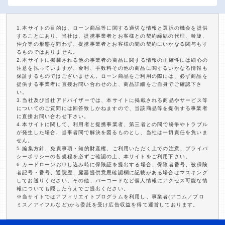
1.本サイトの目的は、ローン商品等に関する適切な情報と選択の機会を提供
することにあり、当社は、提携事業者とお客様との契約締結の代理、斡旋、
仲介等の形態を問わず、提携事業者とお客様の間の契約にいかなる関与もす
るものではありません。
2.本サイトに掲載される他の事業者の商品に関する情報の正確性には細心の
注意を払っていますが、金利、手数料その他の商品に関するいかなる情報も
保証するものではございません。ローン商品をご利用の際には、必ず商品を
提供する事業者に直接お問い合わせの上、商品詳細をご自身でご確認下さ
い。
3.当社及び当社アドバイザーでは、本サイトに掲載される商品やサービス等
についてのご質問には回答致しかねますので、当該商品等を提供する事業者
に直接お問い合わせ下さい。
4.本サイトに関して、利用者と提携事業者、第三者との間で紛争やトラブル
が発生した場合、当事者間で解決を図るものとし、当社は一切責任を負いま
せん。
5.編集方針、免責事項・知的財産権、ご利用いただく上での注意、プライバ
シーポリシーの各規程を必ずご確認の上、本サイトをご利用下さい。
6.カードローンお申し込み時に保険証を提出する場合、保険者番号、被保険
者記号・番号、通院歴、臓器提供意思確認欄に記載がある場合はマスキング
してお送りください。その他、バーコードなど個人情報にアクセス可能な情
報についても隠したうえでご提出ください。
※当サイトではアフィリエイトプログラムを利用し、事業者(アコム／プロ
ミス／アイフルなど)から委託を受け広告収益を得て運営しております。