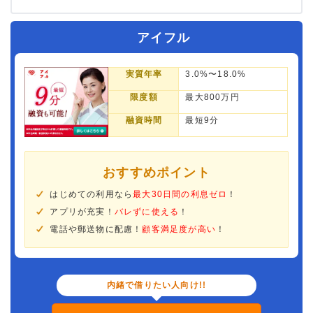
アイフル
実質年率
3.0%〜18.0%
限度額
最大800万円
融資時間
最短9分
おすすめポイント
はじめての利用なら
最大30日間の利息ゼロ
！
アプリが充実！
バレずに使える
！
電話や郵送物に配慮！
顧客満足度が高い
！
内緒で借りたい人向け!!