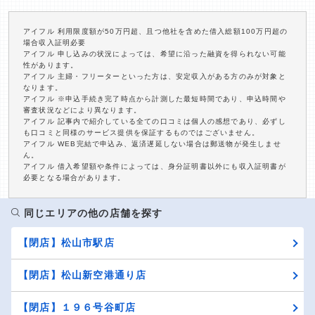
アイフル 利用限度額が50万円超、且つ他社を含めた借入総額100万円超の
場合収入証明必要
アイフル 申し込みの状況によっては、希望に沿った融資を得られない可能
性があります。
アイフル 主婦・フリーターといった方は、安定収入がある方のみが対象と
なります。
アイフル ※申込手続き完了時点から計測した最短時間であり、申込時間や
審査状況などにより異なります。
アイフル 記事内で紹介している全ての口コミは個人の感想であり、必ずし
も口コミと同様のサービス提供を保証するものではございません。
アイフル WEB完結で申込み、返済遅延しない場合は郵送物が発生しませ
ん。
アイフル 借入希望額や条件によっては、身分証明書以外にも収入証明書が
必要となる場合があります。
同じエリアの他の店舗を探す
【閉店】松山市駅店
【閉店】松山新空港通り店
【閉店】１９６号谷町店