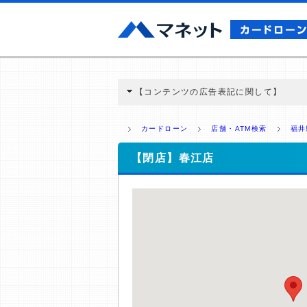
【コンテンツの広告表記に関して】
本コンテンツには、紹介している商品・商材
と弊社に対して企業から紹介報酬が支払われ
カードローン
店舗・ATM検索
福井
ミ収集などに基づき、公平性を担保した情
>提携企業一覧
【閉店】春江店