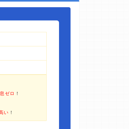
利息ゼロ
！
高い
！