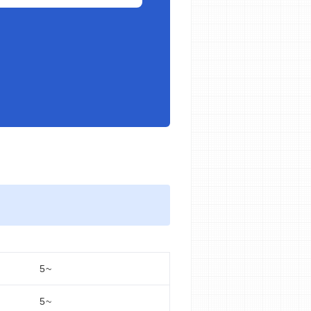
5~
5~