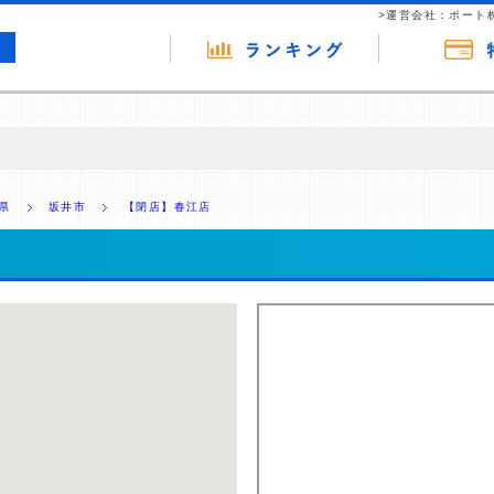
>運営会社：ポート
の広告（リンク）を含む場合があります。 これらの広告を経由して読者
るという収益モデルです。 ただし、特定の商品を根拠なくPRするもので
県
坂井市
【閉店】春江店
報提供を行っています。