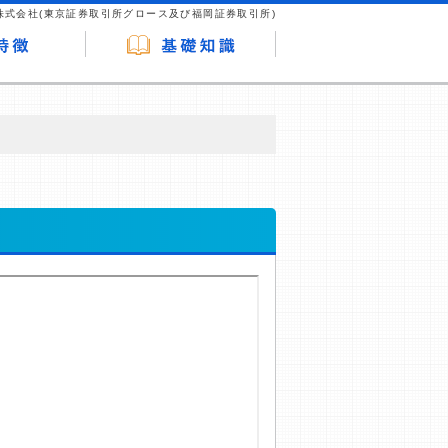
株式会社(東京証券取引所グロース及び福岡証券取引所)
が企業ホームページを訪れ、成約が発生する
はなく、当編集部の調査／ユーザーへの口コ