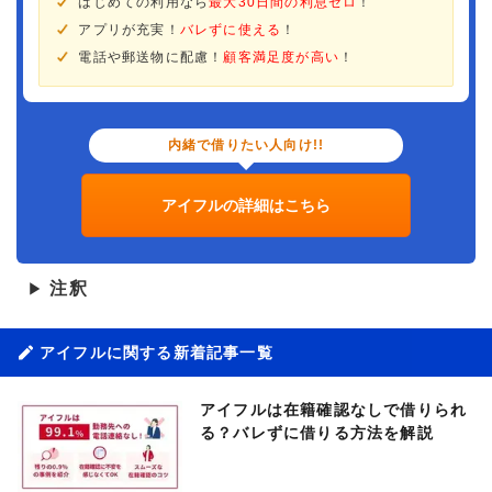
はじめての利用なら
最大30日間の利息ゼロ
！
アプリが充実！
バレずに使える
！
電話や郵送物に配慮！
顧客満足度が高い
！
内緒で借りたい人向け!!
アイフルの詳細はこちら
注釈
▶
アイフルに関する新着記事一覧
アイフルは在籍確認なしで借りられ
る？バレずに借りる方法を解説