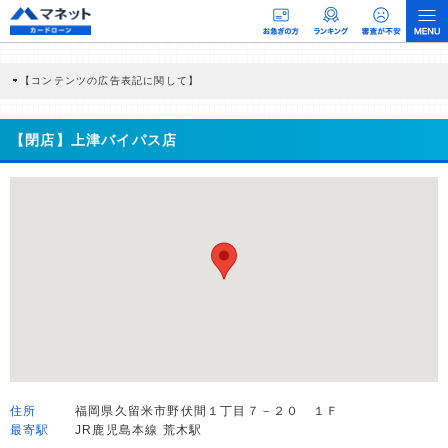
【コンテンツの広告表記に関して】
本コンテンツには、紹介している商品・商材の広告（リンク）を含む場合がありま
す。 これらの広告を経由して読者が企業ホームページを訪れ、成約が発生すると弊
社に対して企業から紹介報酬が支払われるという収益モデルです。 ただし、特定の
【閉店】上津バイパス店
商品を根拠なくPRするものではなく、当編集部の調査／ユーザーへの口コミ収集な
どに基づき、公平性を担保した情報提供を行っています。
>提携企業一覧
住所
福岡県久留米市野伏間１丁目７－２０ １Ｆ
最寄駅
JR鹿児島本線 荒木駅