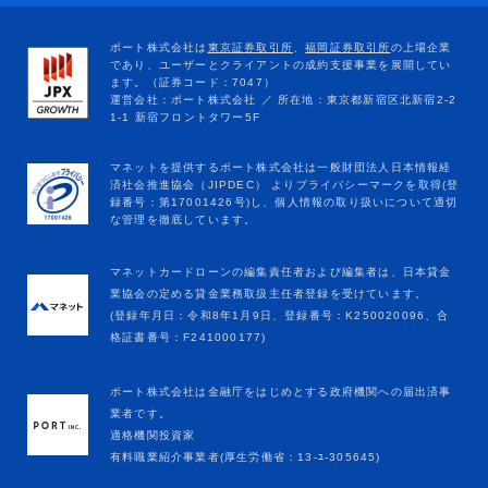
マネットカードローンの編集責任者および編集者は、日本貸金
業協会の定める貸金業務取扱主任者登録を受けています。
(登録年月日：令和8年1月9日、登録番号：K250020096、合
格証書番号：F241000177)
ポート株式会社は金融庁をはじめとする政府機関への届出済事
業者です。
適格機関投資家
有料職業紹介事業者(厚生労働省：13-ﾕ-305645)