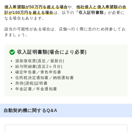
借入希望額が50万円を超える場合
や、
他社借入と借入希望額の合
計が100万円を超える場合
は、以下の
「収入証明書類」
が必要に
なる場合もあります。
該当の可能性がある場合は、店舗へ行く際に念のため持参してお
きましょう。
収入証明書類(場合により必要)
源泉徴収票(直近／最新分)
給与明細書(直近2ヶ月分)
確定申告書／青色申告書
住民税決定通知書／納税通知書
所得(課税)証明書
年金証書／年金通知書
自動契約機に関するQ&A