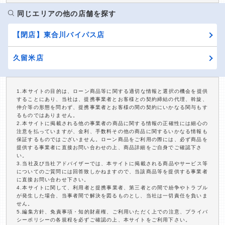
同じエリアの他の店舗を探す
【閉店】東合川バイパス店
久留米店
1.本サイトの目的は、ローン商品等に関する適切な情報と選択の機会を提供
することにあり、当社は、提携事業者とお客様との契約締結の代理、斡旋、
仲介等の形態を問わず、提携事業者とお客様の間の契約にいかなる関与もす
るものではありません。
2.本サイトに掲載される他の事業者の商品に関する情報の正確性には細心の
注意を払っていますが、金利、手数料その他の商品に関するいかなる情報も
保証するものではございません。ローン商品をご利用の際には、必ず商品を
提供する事業者に直接お問い合わせの上、商品詳細をご自身でご確認下さ
い。
3.当社及び当社アドバイザーでは、本サイトに掲載される商品やサービス等
についてのご質問には回答致しかねますので、当該商品等を提供する事業者
に直接お問い合わせ下さい。
4.本サイトに関して、利用者と提携事業者、第三者との間で紛争やトラブル
が発生した場合、当事者間で解決を図るものとし、当社は一切責任を負いま
せん。
5.編集方針、免責事項・知的財産権、ご利用いただく上での注意、プライバ
シーポリシーの各規程を必ずご確認の上、本サイトをご利用下さい。