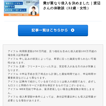
費が重なり借入を決めました｜渡辺
さんの体験談（32歳・女性）
アイフル 利用限度額が50万円超、且つ他社を含めた借入総額100万円超の
場合収入証明必要
アイフル 申し込みの状況によっては、希望に沿った融資を得られない可能
性があります。
アイフル 主婦・フリーターといった方は、安定収入がある方のみが対象と
なります。
アイフル ※申込手続き完了時点から計測した最短時間であり、申込時間や
審査状況などにより異なります。
アイフル 記事内で紹介している全ての口コミは個人の感想であり、必ずし
も口コミと同様のサービス提供を保証するものではございません。
アイフル WEB完結で申込み、返済遅延しない場合は郵送物が発生しませ
ん。
アイフル 借入希望額や条件によっては、身分証明書以外にも収入証明書が
必要となる場合があります。