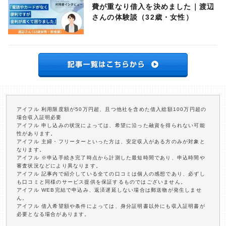
費が重なり借入を決めました｜渡辺
さんの体験談（32歳・女性）
アイフル 利用限度額が50万円超、且つ他社を含めた借入総額100万円超の
場合収入証明必要
アイフル 申し込みの状況によっては、希望に沿った融資を得られない可能
性があります。
アイフル 主婦・フリーターといった方は、安定収入がある方のみが対象と
なります。
アイフル ※申込手続き完了時点から計測した最短時間であり、申込時間や
審査状況などにより異なります。
アイフル 記事内で紹介している全ての口コミは個人の感想であり、必ずし
も口コミと同様のサービス提供を保証するものではございません。
アイフル WEB完結で申込み、返済遅延しない場合は郵送物が発生しませ
ん。
アイフル 借入希望額や条件によっては、身分証明書以外にも収入証明書が
必要となる場合があります。