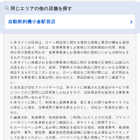
同じエリアの他の店舗を探す
自動契約機小倉駅前店
1.本サイトの目的は、ローン商品等に関する適切な情報と選択の機会を提供
することにあり、当社は、提携事業者とお客様との契約締結の代理、斡旋、
仲介等の形態を問わず、提携事業者とお客様の間の契約にいかなる関与もす
るものではありません。
2.本サイトに掲載される他の事業者の商品に関する情報の正確性には細心の
注意を払っていますが、金利、手数料その他の商品に関するいかなる情報も
保証するものではございません。ローン商品をご利用の際には、必ず商品を
提供する事業者に直接お問い合わせの上、商品詳細をご自身でご確認下さ
い。
3.当社及び当社アドバイザーでは、本サイトに掲載される商品やサービス等
についてのご質問には回答致しかねますので、当該商品等を提供する事業者
に直接お問い合わせ下さい。
4.本サイトに関して、利用者と提携事業者、第三者との間で紛争やトラブル
が発生した場合、当事者間で解決を図るものとし、当社は一切責任を負いま
せん。
5.編集方針、免責事項・知的財産権、ご利用いただく上での注意、プライバ
シーポリシーの各規程を必ずご確認の上、本サイトをご利用下さい。
6.カードローンお申し込み時に保険証を提出する場合、保険者番号、被保険
者記号・番号、通院歴、臓器提供意思確認欄に記載がある場合はマスキング
してお送りください。その他、バーコードなど個人情報にアクセス可能な情