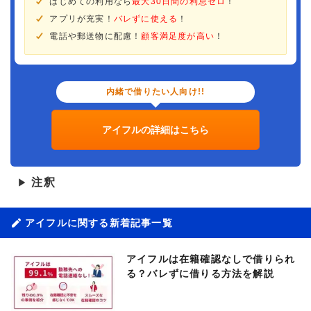
はじめての利用なら
最大30日間の利息ゼロ
！
アプリが充実！
バレずに使える
！
電話や郵送物に配慮！
顧客満足度が高い
！
内緒で借りたい人向け!!
アイフルの詳細はこちら
注釈
▶
アイフルに関する新着記事一覧
アイフルは在籍確認なしで借りられ
る？バレずに借りる方法を解説