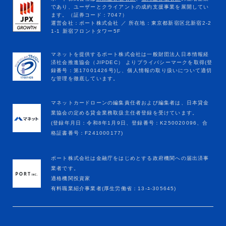
マネットカードローンの編集責任者および編集者は、日本貸金
業協会の定める貸金業務取扱主任者登録を受けています。
(登録年月日：令和8年1月9日、登録番号：K250020096、合
格証書番号：F241000177)
ポート株式会社は金融庁をはじめとする政府機関への届出済事
業者です。
適格機関投資家
有料職業紹介事業者(厚生労働省：13-ﾕ-305645)