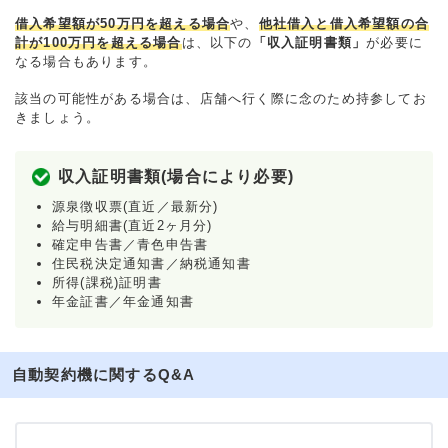
借入希望額が50万円を超える場合
や、
他社借入と借入希望額の合
計が100万円を超える場合
は、以下の
「収入証明書類」
が必要に
なる場合もあります。
該当の可能性がある場合は、店舗へ行く際に念のため持参してお
きましょう。
収入証明書類(場合により必要)
源泉徴収票(直近／最新分)
給与明細書(直近2ヶ月分)
確定申告書／青色申告書
住民税決定通知書／納税通知書
所得(課税)証明書
年金証書／年金通知書
自動契約機に関するQ&A