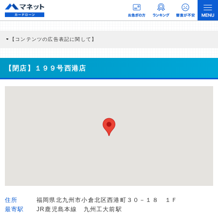
【コンテンツの広告表記に関して】
本コンテンツには、紹介している商品・商材の広告（リンク）を含む場合がありま
す。 これらの広告を経由して読者が企業ホームページを訪れ、成約が発生すると弊
社に対して企業から紹介報酬が支払われるという収益モデルです。 ただし、特定の
【閉店】１９９号西港店
商品を根拠なくPRするものではなく、当編集部の調査／ユーザーへの口コミ収集な
どに基づき、公平性を担保した情報提供を行っています。
>提携企業一覧
住所
福岡県北九州市小倉北区西港町３０－１８ １Ｆ
最寄駅
JR鹿児島本線 九州工大前駅