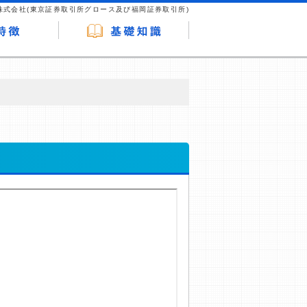
株式会社(東京証券取引所グロース及び福岡証券取引所)
が企業ホームページを訪れ、成約が発生する
はなく、当編集部の調査／ユーザーへの口コ