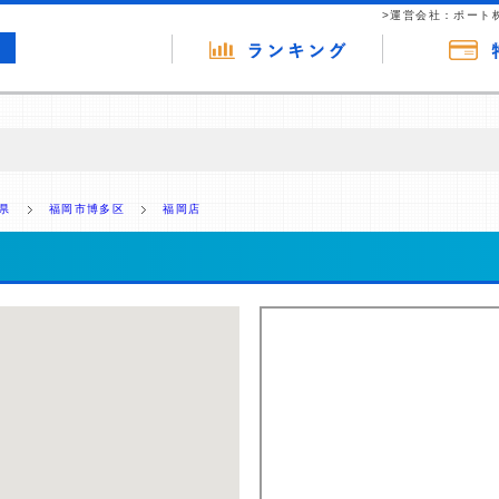
>運営会社：ポート
の広告（リンク）を含む場合があります。 これらの広告を経由して読者
るという収益モデルです。 ただし、特定の商品を根拠なくPRするもので
県
福岡市博多区
福岡店
報提供を行っています。