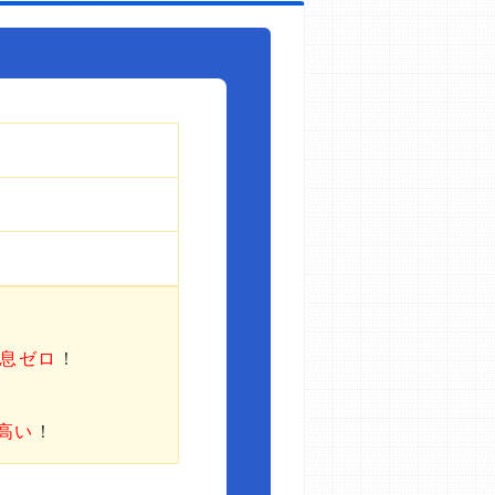
利息ゼロ
！
高い
！