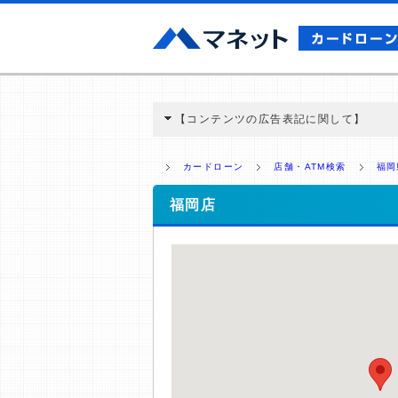
【コンテンツの広告表記に関して】
本コンテンツには、紹介している商品・商材
と弊社に対して企業から紹介報酬が支払われ
カードローン
店舗・ATM検索
福岡
ミ収集などに基づき、公平性を担保した情
>提携企業一覧
福岡店