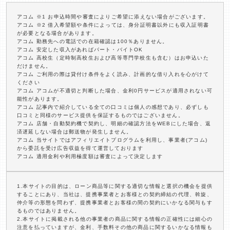
アコム ※1 お申込時間や審査によりご希望に添えない場合がございます。
アコム ※2 借入希望額や条件によっては、身分証明書以外にも収入証明書
が必要となる場合があります。
アコム 勤務先への電話での在籍確認は100％ありません。
アコム 安定した収入があればパート・バイトOK
アコム 高校生（定時制高校生および高等専門学校生も含む）はお申込いた
だけません。
アコム ご利用の際は貸付け条件をよく読み、計画的な借り入れを心がけて
ください
アコム アコムが不適切と判断した場合、金利0円サービスが適用されない可
能性があります。
アコム 記事内で紹介している全ての口コミは個人の感想であり、必ずしも
口コミと同様のサービス提供を保証するものではございません。
アコム 店舗・自動契約機で契約し、明細の確認方法をWEBにした場合、返
済遅延しない場合は郵送物が発生しません。
アコム 当サイトではアフィリエイトプログラムを利用し、事業者(アコム)
から委託を受け広告収益を得て運営しております
アコム 適用金利や利用極度額は審査によって決定します
1.本サイトの目的は、ローン商品等に関する適切な情報と選択の機会を提供
することにあり、当社は、提携事業者とお客様との契約締結の代理、斡旋、
仲介等の形態を問わず、提携事業者とお客様の間の契約にいかなる関与もす
るものではありません。
2.本サイトに掲載される他の事業者の商品に関する情報の正確性には細心の
注意を払っていますが、金利、手数料その他の商品に関するいかなる情報も