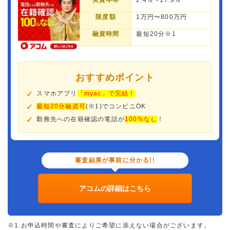
実質年率
2.4%〜17.9%
限度額
1万円〜800万円
融資時間
最短20分※1
おすすめポイント
スマホアプリ
「myac」で完結！
最短20分融資可
(※1)でコンビニOK
勤務先への在籍確認の電話が
100%なし
！
審査結果が事前に分かる!!
アコムの詳細はこちら
※1.お申込時間や審査によりご希望に添えない場合がございます。