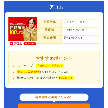
アコム
実質年率
2.4%〜17.9%
限度額
1万円〜800万円
融資時間
最短20分※1
おすすめポイント
スマホアプリ
「myac」で完結！
最短20分融資可
(※1)でコンビニOK
勤務先への在籍確認の電話が
100%なし
！
審査結果が事前に分かる!!