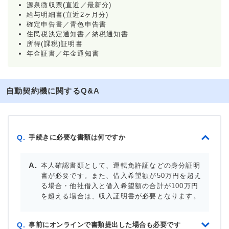
源泉徴収票(直近／最新分)
給与明細書(直近2ヶ月分)
確定申告書／青色申告書
住民税決定通知書／納税通知書
所得(課税)証明書
年金証書／年金通知書
自動契約機に関するQ&A
手続きに必要な書類は何ですか
Q.
本人確認書類として、運転免許証などの身分証明
書が必要です。また、借入希望額が50万円を超え
る場合・他社借入と借入希望額の合計が100万円
を超える場合は、収入証明書が必要となります。
事前にオンラインで書類提出した場合も必要です
Q.