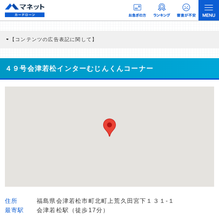
【コンテンツの広告表記に関して】
本コンテンツには、紹介している商品・商材の広告（リンク）を含む場合がありま
す。 これらの広告を経由して読者が企業ホームページを訪れ、成約が発生すると弊
社に対して企業から紹介報酬が支払われるという収益モデルです。 ただし、特定の
４９号会津若松インターむじんくんコーナー
商品を根拠なくPRするものではなく、当編集部の調査／ユーザーへの口コミ収集な
どに基づき、公平性を担保した情報提供を行っています。
>提携企業一覧
住所
福島県会津若松市町北町上荒久田宮下１３１-１
最寄駅
会津若松駅（徒歩17分）