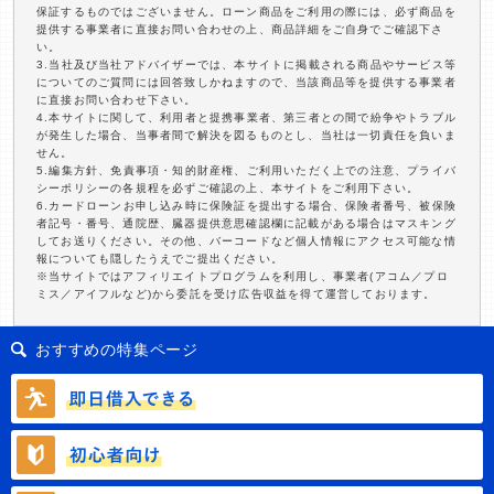
保証するものではございません。ローン商品をご利用の際には、必ず商品を
提供する事業者に直接お問い合わせの上、商品詳細をご自身でご確認下さ
い。
3.当社及び当社アドバイザーでは、本サイトに掲載される商品やサービス等
についてのご質問には回答致しかねますので、当該商品等を提供する事業者
に直接お問い合わせ下さい。
4.本サイトに関して、利用者と提携事業者、第三者との間で紛争やトラブル
が発生した場合、当事者間で解決を図るものとし、当社は一切責任を負いま
せん。
5.編集方針、免責事項・知的財産権、ご利用いただく上での注意、プライバ
シーポリシーの各規程を必ずご確認の上、本サイトをご利用下さい。
6.カードローンお申し込み時に保険証を提出する場合、保険者番号、被保険
者記号・番号、通院歴、臓器提供意思確認欄に記載がある場合はマスキング
してお送りください。その他、バーコードなど個人情報にアクセス可能な情
報についても隠したうえでご提出ください。
※当サイトではアフィリエイトプログラムを利用し、事業者(アコム／プロ
ミス／アイフルなど)から委託を受け広告収益を得て運営しております。
おすすめの特集ページ