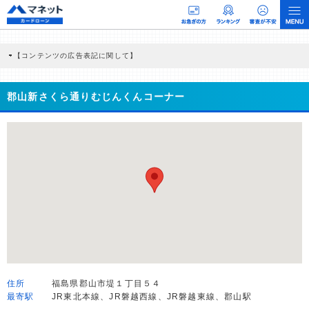
【コンテンツの広告表記に関して】
本コンテンツには、紹介している商品・商材の広告（リンク）を含む場合がありま
す。 これらの広告を経由して読者が企業ホームページを訪れ、成約が発生すると弊
社に対して企業から紹介報酬が支払われるという収益モデルです。 ただし、特定の
郡山新さくら通りむじんくんコーナー
商品を根拠なくPRするものではなく、当編集部の調査／ユーザーへの口コミ収集な
どに基づき、公平性を担保した情報提供を行っています。
>提携企業一覧
住所
福島県郡山市堤１丁目５４
最寄駅
JR東北本線、JR磐越西線、JR磐越東線、郡山駅