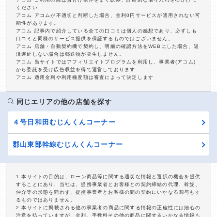
ください
アコム アコムが不適切と判断した場合、金利0円サービスが適用されない可
能性があります。
アコム 記事内で紹介している全ての口コミは個人の感想であり、必ずしも
口コミと同様のサービス提供を保証するものではございません。
アコム 店舗・自動契約機で契約し、明細の確認方法をWEBにした場合、返
済遅延しない場合は郵送物が発生しません。
アコム 当サイトではアフィリエイトプログラムを利用し、事業者(アコム)
から委託を受け広告収益を得て運営しております
アコム 適用金利や利用極度額は審査によって決定します
同じエリアの他の店舗を探す
４号日和田むじんくんコーナー
郡山東部幹線むじんくんコーナー
1.本サイトの目的は、ローン商品等に関する適切な情報と選択の機会を提供
することにあり、当社は、提携事業者とお客様との契約締結の代理、斡旋、
仲介等の形態を問わず、提携事業者とお客様の間の契約にいかなる関与もす
るものではありません。
2.本サイトに掲載される他の事業者の商品に関する情報の正確性には細心の
注意を払っていますが、金利、手数料その他の商品に関するいかなる情報も