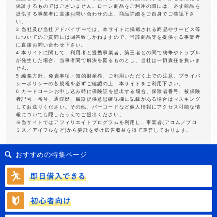
保証するものではございません。ローン商品をご利用の際には、必ず商品を
提供する事業者に直接お問い合わせの上、商品詳細をご自身でご確認下さ
い。
3.当社及び当社アドバイザーでは、本サイトに掲載される商品やサービス等
についてのご質問には回答致しかねますので、当該商品等を提供する事業者
に直接お問い合わせ下さい。
4.本サイトに関して、利用者と提携事業者、第三者との間で紛争やトラブル
が発生した場合、当事者間で解決を図るものとし、当社は一切責任を負いま
せん。
5.編集方針、免責事項・知的財産権、ご利用いただく上での注意、プライバ
シーポリシーの各規程を必ずご確認の上、本サイトをご利用下さい。
6.カードローンお申し込み時に保険証を提出する場合、保険者番号、被保険
者記号・番号、通院歴、臓器提供意思確認欄に記載がある場合はマスキング
してお送りください。その他、バーコードなど個人情報にアクセス可能な情
報についても隠したうえでご提出ください。
※当サイトではアフィリエイトプログラムを利用し、事業者(アコム／プロ
ミス／アイフルなど)から委託を受け広告収益を得て運営しております。
おすすめの特集ページ