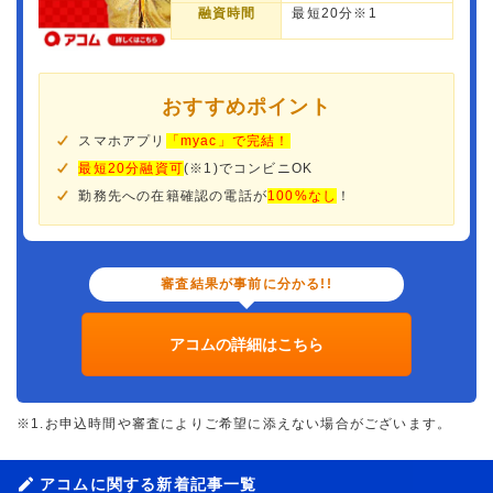
融資時間
最短20分※1
おすすめポイント
スマホアプリ
「myac」で完結！
最短20分融資可
(※1)でコンビニOK
勤務先への在籍確認の電話が
100%なし
！
審査結果が事前に分かる!!
アコムの詳細はこちら
※1.お申込時間や審査によりご希望に添えない場合がございます。
アコムに関する新着記事一覧