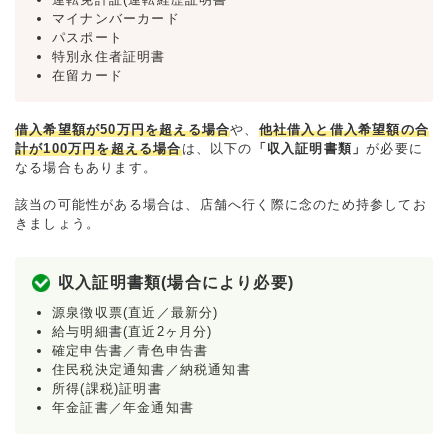
マイナンバーカード
パスポート
特別永住者証明書
在留カード
借入希望額が50万円を超える場合
や、
他社借入と借入希望額の合
計が100万円を超える場合
は、以下の
「収入証明書類」
が必要に
なる場合もあります。
該当の可能性がある場合は、店舗へ行く際に念のため持参してお
きましょう。
収入証明書類(場合により必要)
源泉徴収票(直近／最新分)
給与明細書(直近2ヶ月分)
確定申告書／青色申告書
住民税決定通知書／納税通知書
所得(課税)証明書
年金証書／年金通知書