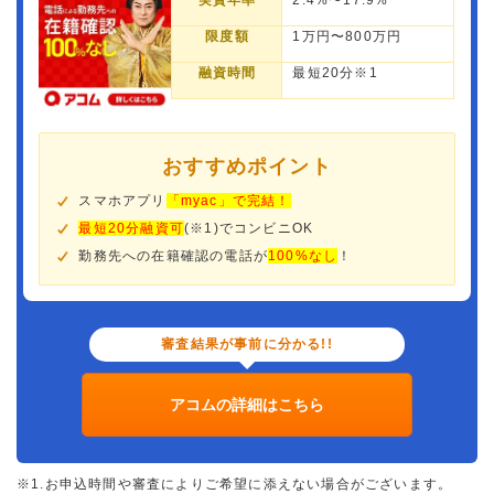
実質年率
2.4%〜17.9%
限度額
1万円〜800万円
融資時間
最短20分※1
おすすめポイント
スマホアプリ
「myac」で完結！
最短20分融資可
(※1)でコンビニOK
勤務先への在籍確認の電話が
100%なし
！
審査結果が事前に分かる!!
アコムの詳細はこちら
※1.お申込時間や審査によりご希望に添えない場合がございます。