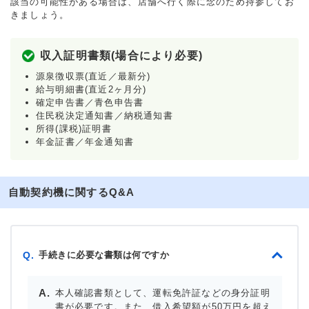
該当の可能性がある場合は、店舗へ行く際に念のため持参してお
きましょう。
収入証明書類(場合により必要)
源泉徴収票(直近／最新分)
給与明細書(直近2ヶ月分)
確定申告書／青色申告書
住民税決定通知書／納税通知書
所得(課税)証明書
年金証書／年金通知書
自動契約機に関するQ&A
手続きに必要な書類は何ですか
Q.
本人確認書類として、運転免許証などの身分証明
書が必要です。また、借入希望額が50万円を超え