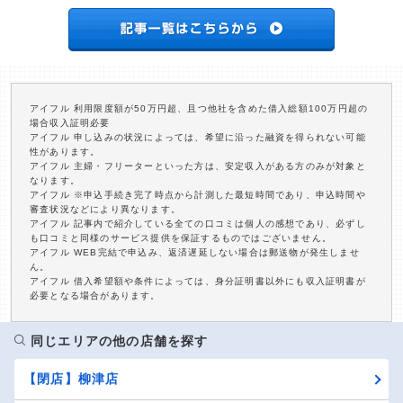
アイフル 利用限度額が50万円超、且つ他社を含めた借入総額100万円超の
場合収入証明必要
アイフル 申し込みの状況によっては、希望に沿った融資を得られない可能
性があります。
アイフル 主婦・フリーターといった方は、安定収入がある方のみが対象と
なります。
アイフル ※申込手続き完了時点から計測した最短時間であり、申込時間や
審査状況などにより異なります。
アイフル 記事内で紹介している全ての口コミは個人の感想であり、必ずし
も口コミと同様のサービス提供を保証するものではございません。
アイフル WEB完結で申込み、返済遅延しない場合は郵送物が発生しませ
ん。
アイフル 借入希望額や条件によっては、身分証明書以外にも収入証明書が
必要となる場合があります。
同じエリアの他の店舗を探す
【閉店】柳津店