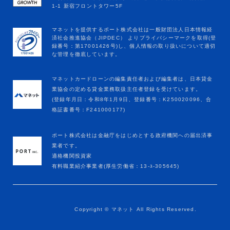
マネットカードローンの編集責任者および編集者は、日本貸金
業協会の定める貸金業務取扱主任者登録を受けています。
(登録年月日：令和8年1月9日、登録番号：K250020096、合
格証書番号：F241000177)
ポート株式会社は金融庁をはじめとする政府機関への届出済事
業者です。
適格機関投資家
有料職業紹介事業者(厚生労働省：13-ﾕ-305645)