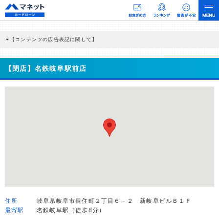
【コンテンツの広告表記に関して】
本コンテンツには、紹介している商品・商材の広告（リンク）を含む場合がありま
す。 これらの広告を経由して読者が企業ホームページを訪れ、成約が発生すると弊
社に対して企業から紹介報酬が支払われるという収益モデルです。 ただし、特定の
【閉店】名鉄岐阜駅前店
商品を根拠なくPRするものではなく、当編集部の調査／ユーザーへの口コミ収集な
どに基づき、公平性を担保した情報提供を行っています。
>提携企業一覧
住所
岐阜県岐阜市長住町２丁目６－２ 新岐阜ビルＢ１Ｆ
最寄駅
名鉄岐阜駅（徒歩8分）