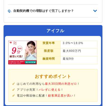
自動契約機での増額はすぐ完了しますか？
Q.
アイフル
実質年率
3.0%〜18.0%
限度額
最大800万円
融資時間
最短9分
おすすめポイント
はじめての利用なら
最大30日間の利息ゼロ
！
アプリが充実！
バレずに使える
！
電話や郵送物に配慮！
顧客満足度が高い
！