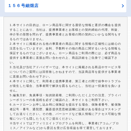
１５６号細畑店
1.本サイトの目的は、ローン商品等に関する適切な情報と選択の機会を提供
することにあり、当社は、提携事業者とお客様との契約締結の代理、斡旋、
仲介等の形態を問わず、提携事業者とお客様の間の契約にいかなる関与もす
るものではありません。
2.本サイトに掲載される他の事業者の商品に関する情報の正確性には細心の
注意を払っていますが、金利、手数料その他の商品に関するいかなる情報も
保証するものではございません。ローン商品をご利用の際には、必ず商品を
提供する事業者に直接お問い合わせの上、商品詳細をご自身でご確認下さ
い。
3.当社及び当社アドバイザーでは、本サイトに掲載される商品やサービス等
についてのご質問には回答致しかねますので、当該商品等を提供する事業者
に直接お問い合わせ下さい。
4.本サイトに関して、利用者と提携事業者、第三者との間で紛争やトラブル
が発生した場合、当事者間で解決を図るものとし、当社は一切責任を負いま
せん。
5.編集方針、免責事項・知的財産権、ご利用いただく上での注意、プライバ
シーポリシーの各規程を必ずご確認の上、本サイトをご利用下さい。
6.カードローンお申し込み時に保険証を提出する場合、保険者番号、被保険
者記号・番号、通院歴、臓器提供意思確認欄に記載がある場合はマスキング
してお送りください。その他、バーコードなど個人情報にアクセス可能な情
報についても隠したうえでご提出ください。
※当サイトではアフィリエイトプログラムを利用し、事業者(アコム／プロ
ミス／アイフルなど)から委託を受け広告収益を得て運営しております。