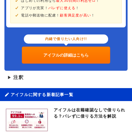
はじめての利用なら
最大30日間の利息ゼロ
！
アプリが充実！
バレずに使える
！
電話や郵送物に配慮！
顧客満足度が高い
！
内緒で借りたい人向け!!
アイフルの詳細はこちら
注釈
▶
アイフルに関する新着記事一覧
アイフルは在籍確認なしで借りられ
る？バレずに借りる方法を解説