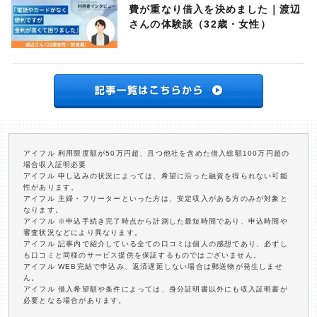
費が重なり借入を決めました｜渡辺
さんの体験談（32歳・女性）
アイフル 利用限度額が50万円超、且つ他社を含めた借入総額100万円超の
場合収入証明必要
アイフル 申し込みの状況によっては、希望に沿った融資を得られない可能
性があります。
アイフル 主婦・フリーターといった方は、安定収入がある方のみが対象と
なります。
アイフル ※申込手続き完了時点から計測した最短時間であり、申込時間や
審査状況などにより異なります。
アイフル 記事内で紹介している全ての口コミは個人の感想であり、必ずし
も口コミと同様のサービス提供を保証するものではございません。
アイフル WEB完結で申込み、返済遅延しない場合は郵送物が発生しませ
ん。
アイフル 借入希望額や条件によっては、身分証明書以外にも収入証明書が
必要となる場合があります。