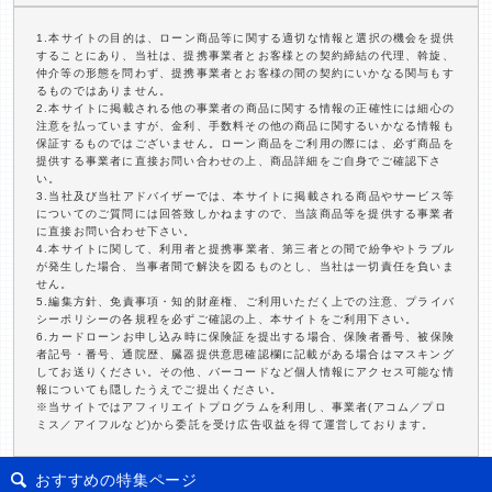
1.本サイトの目的は、ローン商品等に関する適切な情報と選択の機会を提供
することにあり、当社は、提携事業者とお客様との契約締結の代理、斡旋、
仲介等の形態を問わず、提携事業者とお客様の間の契約にいかなる関与もす
るものではありません。
2.本サイトに掲載される他の事業者の商品に関する情報の正確性には細心の
注意を払っていますが、金利、手数料その他の商品に関するいかなる情報も
保証するものではございません。ローン商品をご利用の際には、必ず商品を
提供する事業者に直接お問い合わせの上、商品詳細をご自身でご確認下さ
い。
3.当社及び当社アドバイザーでは、本サイトに掲載される商品やサービス等
についてのご質問には回答致しかねますので、当該商品等を提供する事業者
に直接お問い合わせ下さい。
4.本サイトに関して、利用者と提携事業者、第三者との間で紛争やトラブル
が発生した場合、当事者間で解決を図るものとし、当社は一切責任を負いま
せん。
5.編集方針、免責事項・知的財産権、ご利用いただく上での注意、プライバ
シーポリシーの各規程を必ずご確認の上、本サイトをご利用下さい。
6.カードローンお申し込み時に保険証を提出する場合、保険者番号、被保険
者記号・番号、通院歴、臓器提供意思確認欄に記載がある場合はマスキング
してお送りください。その他、バーコードなど個人情報にアクセス可能な情
報についても隠したうえでご提出ください。
※当サイトではアフィリエイトプログラムを利用し、事業者(アコム／プロ
ミス／アイフルなど)から委託を受け広告収益を得て運営しております。
おすすめの特集ページ