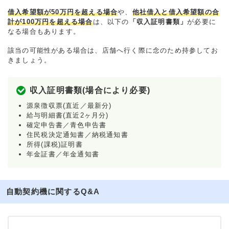
借入希望額が50万円を超える場合
や、
他社借入と借入希望額の合
計が100万円を超える場合
は、以下の
「収入証明書類」
が必要に
なる場合もあります。
該当の可能性がある場合は、店舗へ行く際に念のため持参してお
きましょう。
収入証明書類(場合により必要)
源泉徴収票(直近／最新分)
給与明細書(直近2ヶ月分)
確定申告書／青色申告書
住民税決定通知書／納税通知書
所得(課税)証明書
年金証書／年金通知書
自動契約機に関するQ&A