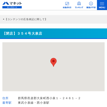
【コンテンツの広告表記に関して】
本コンテンツには、紹介している商品・商材の広告（リンク）を含む場合がありま
す。 これらの広告を経由して読者が企業ホームページを訪れ、成約が発生すると弊
社に対して企業から紹介報酬が支払われるという収益モデルです。 ただし、特定の
【閉店】３５４号大泉店
商品を根拠なくPRするものではなく、当編集部の調査／ユーザーへの口コミ収集な
どに基づき、公平性を担保した情報提供を行っています。
>提携企業一覧
住所
群馬県邑楽郡大泉町西小泉１－２４６１－２
最寄駅
東武小泉線・西小泉駅