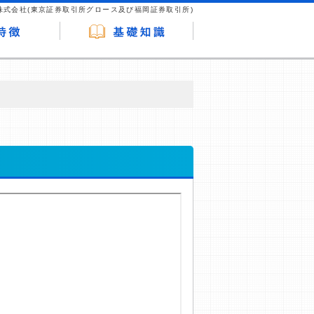
株式会社(東京証券取引所グロース及び福岡証券取引所)
が企業ホームページを訪れ、成約が発生する
はなく、当編集部の調査／ユーザーへの口コ