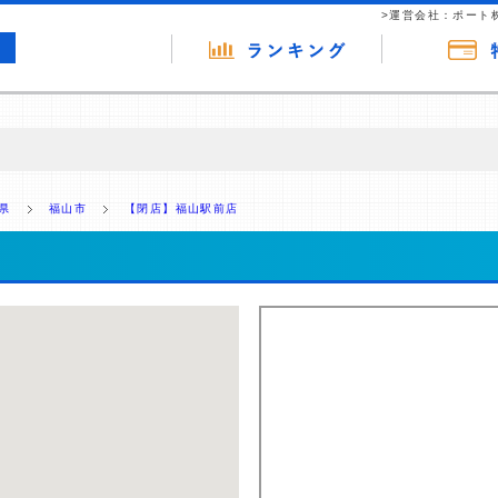
>運営会社：ポート
の広告（リンク）を含む場合があります。 これらの広告を経由して読者
るという収益モデルです。 ただし、特定の商品を根拠なくPRするもので
県
福山市
【閉店】福山駅前店
報提供を行っています。