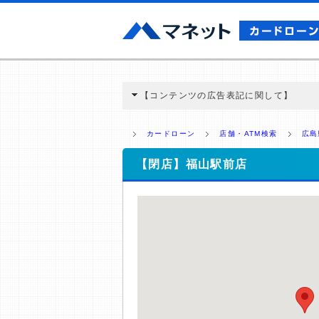
【コンテンツの広告表記に関して】
本コンテンツには、紹介している商品・商材
と弊社に対して企業から紹介報酬が支払われ
カードローン
店舗・ATM検索
広島
ミ収集などに基づき、公平性を担保した情
>提携企業一覧
【閉店】福山駅前店