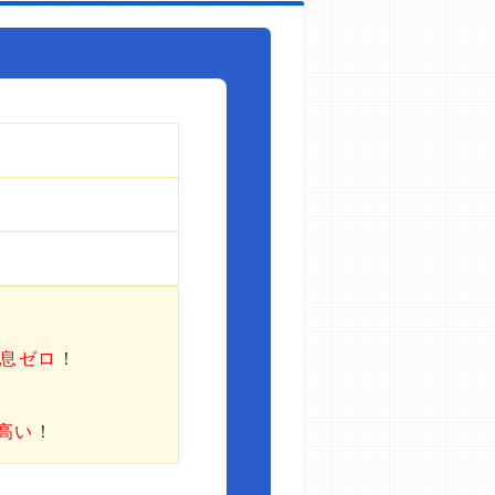
利息ゼロ
！
高い
！