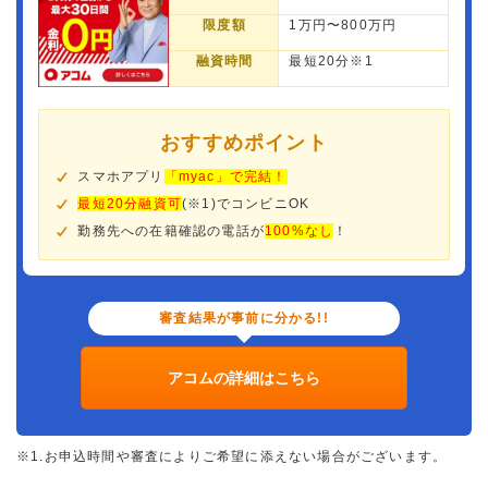
限度額
1万円〜800万円
融資時間
最短20分※1
おすすめポイント
スマホアプリ
「myac」で完結！
最短20分融資可
(※1)でコンビニOK
勤務先への在籍確認の電話が
100%なし
！
審査結果が事前に分かる!!
アコムの詳細はこちら
※1.お申込時間や審査によりご希望に添えない場合がございます。