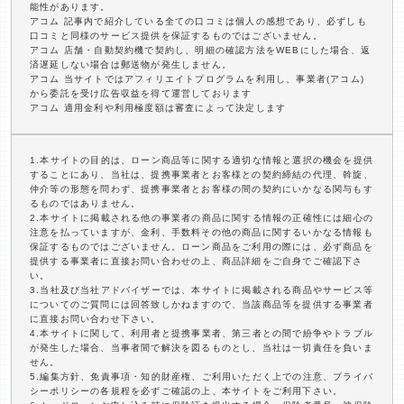
能性があります。
アコム 記事内で紹介している全ての口コミは個人の感想であり、必ずしも
口コミと同様のサービス提供を保証するものではございません。
アコム 店舗・自動契約機で契約し、明細の確認方法をWEBにした場合、返
済遅延しない場合は郵送物が発生しません。
アコム 当サイトではアフィリエイトプログラムを利用し、事業者(アコム)
から委託を受け広告収益を得て運営しております
アコム 適用金利や利用極度額は審査によって決定します
1.本サイトの目的は、ローン商品等に関する適切な情報と選択の機会を提供
することにあり、当社は、提携事業者とお客様との契約締結の代理、斡旋、
仲介等の形態を問わず、提携事業者とお客様の間の契約にいかなる関与もす
るものではありません。
2.本サイトに掲載される他の事業者の商品に関する情報の正確性には細心の
注意を払っていますが、金利、手数料その他の商品に関するいかなる情報も
保証するものではございません。ローン商品をご利用の際には、必ず商品を
提供する事業者に直接お問い合わせの上、商品詳細をご自身でご確認下さ
い。
3.当社及び当社アドバイザーでは、本サイトに掲載される商品やサービス等
についてのご質問には回答致しかねますので、当該商品等を提供する事業者
に直接お問い合わせ下さい。
4.本サイトに関して、利用者と提携事業者、第三者との間で紛争やトラブル
が発生した場合、当事者間で解決を図るものとし、当社は一切責任を負いま
せん。
5.編集方針、免責事項・知的財産権、ご利用いただく上での注意、プライバ
シーポリシーの各規程を必ずご確認の上、本サイトをご利用下さい。