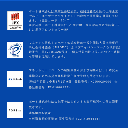
マネットカードローンの編集責任者および編集者は、日本貸金
業協会の定める貸金業務取扱主任者登録を受けています。
(登録年月日：令和8年1月9日、登録番号：K250020096、合
格証書番号：F241000177)
ポート株式会社は金融庁をはじめとする政府機関への届出済事
業者です。
適格機関投資家
有料職業紹介事業者(厚生労働省：13-ﾕ-305645)