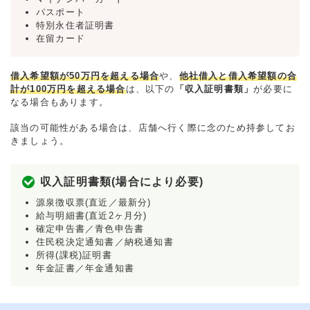
パスポート
特別永住者証明書
在留カード
借入希望額が50万円を超える場合
や、
他社借入と借入希望額の合
計が100万円を超える場合
は、以下の
「収入証明書類」
が必要に
なる場合もあります。
該当の可能性がある場合は、店舗へ行く際に念のため持参してお
きましょう。
収入証明書類(場合により必要)
源泉徴収票(直近／最新分)
給与明細書(直近2ヶ月分)
確定申告書／青色申告書
住民税決定通知書／納税通知書
所得(課税)証明書
年金証書／年金通知書