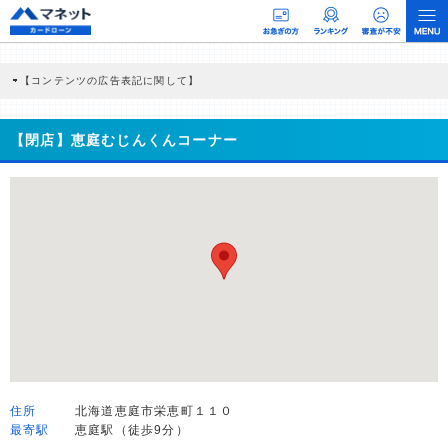
【コンテンツの広告表記に関して】
本コンテンツには、紹介している商品・商材の広告（リンク）を含む場合がありま
す。 これらの広告を経由して読者が企業ホームページを訪れ、成約が発生すると弊
社に対して企業から紹介報酬が支払われるという収益モデルです。 ただし、特定の
【閉店】恵庭むじんくんコーナー
商品を根拠なくPRするものではなく、当編集部の調査／ユーザーへの口コミ収集な
どに基づき、公平性を担保した情報提供を行っています。
>提携企業一覧
住所
北海道恵庭市栄恵町１１０
最寄駅
恵庭駅（徒歩9分）