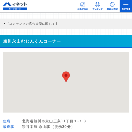
【コンテンツの広告表記に関して】
本コンテンツには、紹介している商品・商材の広告（リンク）を含む場合がありま
す。 これらの広告を経由して読者が企業ホームページを訪れ、成約が発生すると弊
社に対して企業から紹介報酬が支払われるという収益モデルです。 ただし、特定の
旭川永山むじんくんコーナー
商品を根拠なくPRするものではなく、当編集部の調査／ユーザーへの口コミ収集な
どに基づき、公平性を担保した情報提供を行っています。
>提携企業一覧
住所
北海道旭川市永山三条11丁目１-１３
最寄駅
宗谷本線 永山駅（徒歩30分）