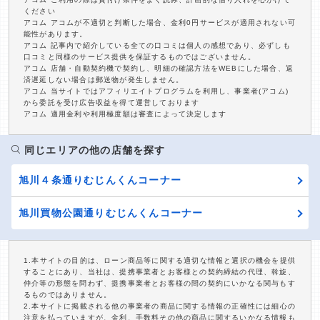
ください
アコム アコムが不適切と判断した場合、金利0円サービスが適用されない可
能性があります。
アコム 記事内で紹介している全ての口コミは個人の感想であり、必ずしも
口コミと同様のサービス提供を保証するものではございません。
アコム 店舗・自動契約機で契約し、明細の確認方法をWEBにした場合、返
済遅延しない場合は郵送物が発生しません。
アコム 当サイトではアフィリエイトプログラムを利用し、事業者(アコム)
から委託を受け広告収益を得て運営しております
アコム 適用金利や利用極度額は審査によって決定します
同じエリアの他の店舗を探す
旭川４条通りむじんくんコーナー
旭川買物公園通りむじんくんコーナー
1.本サイトの目的は、ローン商品等に関する適切な情報と選択の機会を提供
することにあり、当社は、提携事業者とお客様との契約締結の代理、斡旋、
仲介等の形態を問わず、提携事業者とお客様の間の契約にいかなる関与もす
るものではありません。
2.本サイトに掲載される他の事業者の商品に関する情報の正確性には細心の
注意を払っていますが、金利、手数料その他の商品に関するいかなる情報も