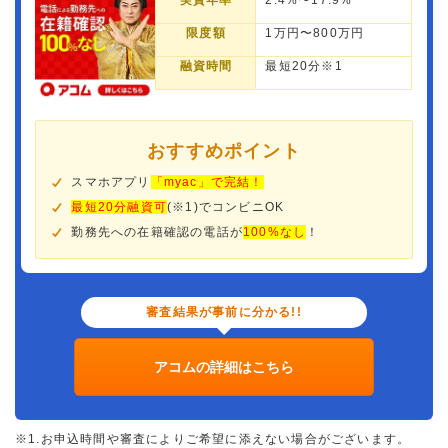
実質年率
2.4%〜17.9%
限度額
1万円〜800万円
融資時間
最短20分※1
おすすめポイント
スマホアプリ
「myac」で完結！
最短20分融資可
(※1)でコンビニOK
勤務先への在籍確認の電話が
100%なし
！
審査結果が事前に分かる!!
アコムの詳細はこちら
※1.お申込時間や審査によりご希望に添えない場合がございます。