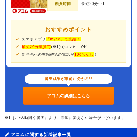
融資時間
最短20分※1
おすすめポイント
スマホアプリ
「myac」で完結！
最短20分融資可
(※1)でコンビニOK
勤務先への在籍確認の電話が
100%なし
！
審査結果が事前に分かる!!
アコムの詳細はこちら
※1.お申込時間や審査によりご希望に添えない場合がございます。
アコムに関する新着記事一覧