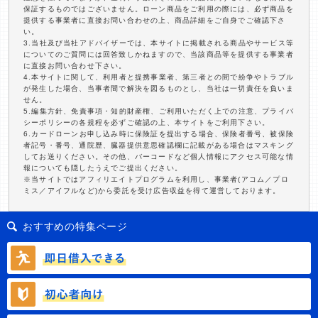
保証するものではございません。ローン商品をご利用の際には、必ず商品を
提供する事業者に直接お問い合わせの上、商品詳細をご自身でご確認下さ
い。
3.当社及び当社アドバイザーでは、本サイトに掲載される商品やサービス等
についてのご質問には回答致しかねますので、当該商品等を提供する事業者
に直接お問い合わせ下さい。
4.本サイトに関して、利用者と提携事業者、第三者との間で紛争やトラブル
が発生した場合、当事者間で解決を図るものとし、当社は一切責任を負いま
せん。
5.編集方針、免責事項・知的財産権、ご利用いただく上での注意、プライバ
シーポリシーの各規程を必ずご確認の上、本サイトをご利用下さい。
6.カードローンお申し込み時に保険証を提出する場合、保険者番号、被保険
者記号・番号、通院歴、臓器提供意思確認欄に記載がある場合はマスキング
してお送りください。その他、バーコードなど個人情報にアクセス可能な情
報についても隠したうえでご提出ください。
※当サイトではアフィリエイトプログラムを利用し、事業者(アコム／プロ
ミス／アイフルなど)から委託を受け広告収益を得て運営しております。
おすすめの特集ページ