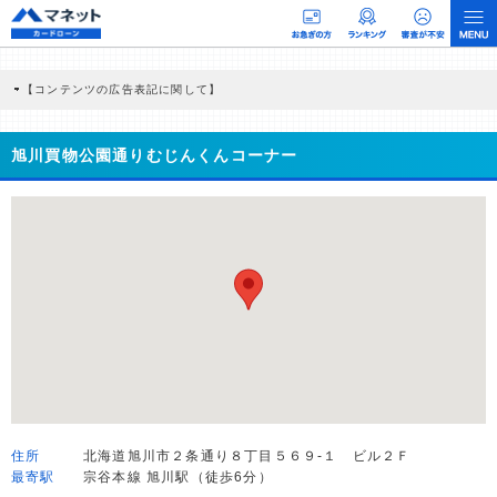
【コンテンツの広告表記に関して】
本コンテンツには、紹介している商品・商材の広告（リンク）を含む場合がありま
す。 これらの広告を経由して読者が企業ホームページを訪れ、成約が発生すると弊
社に対して企業から紹介報酬が支払われるという収益モデルです。 ただし、特定の
旭川買物公園通りむじんくんコーナー
商品を根拠なくPRするものではなく、当編集部の調査／ユーザーへの口コミ収集な
どに基づき、公平性を担保した情報提供を行っています。
>提携企業一覧
住所
北海道旭川市２条通り８丁目５６９-１ ビル２Ｆ
最寄駅
宗谷本線 旭川駅（徒歩6分）