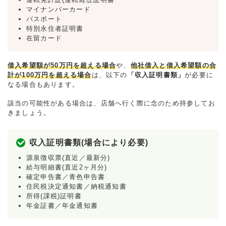
マイナンバーカード
パスポート
特別永住者証明書
在留カード
借入希望額が50万円を超える場合
や、
他社借入と借入希望額の合
計が100万円を超える場合
は、以下の
「収入証明書類」
が必要に
なる場合もあります。
該当の可能性がある場合は、店舗へ行く際に念のため持参してお
きましょう。
収入証明書類(場合により必要)
源泉徴収票(直近／最新分)
給与明細書(直近2ヶ月分)
確定申告書／青色申告書
住民税決定通知書／納税通知書
所得(課税)証明書
年金証書／年金通知書