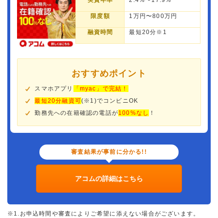
実質年率
2.4%〜17.9%
限度額
1万円〜800万円
融資時間
最短20分※1
おすすめポイント
スマホアプリ
「myac」で完結！
最短20分融資可
(※1)でコンビニOK
勤務先への在籍確認の電話が
100%なし
！
審査結果が事前に分かる!!
アコムの詳細はこちら
※1.お申込時間や審査によりご希望に添えない場合がございます。