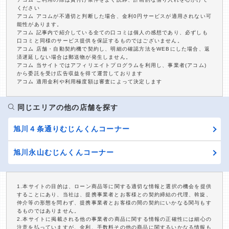
ください
アコム アコムが不適切と判断した場合、金利0円サービスが適用されない可
能性があります。
アコム 記事内で紹介している全ての口コミは個人の感想であり、必ずしも
口コミと同様のサービス提供を保証するものではございません。
アコム 店舗・自動契約機で契約し、明細の確認方法をWEBにした場合、返
済遅延しない場合は郵送物が発生しません。
アコム 当サイトではアフィリエイトプログラムを利用し、事業者(アコム)
から委託を受け広告収益を得て運営しております
アコム 適用金利や利用極度額は審査によって決定します
同じエリアの他の店舗を探す
旭川４条通りむじんくんコーナー
旭川永山むじんくんコーナー
1.本サイトの目的は、ローン商品等に関する適切な情報と選択の機会を提供
することにあり、当社は、提携事業者とお客様との契約締結の代理、斡旋、
仲介等の形態を問わず、提携事業者とお客様の間の契約にいかなる関与もす
るものではありません。
2.本サイトに掲載される他の事業者の商品に関する情報の正確性には細心の
注意を払っていますが、金利、手数料その他の商品に関するいかなる情報も