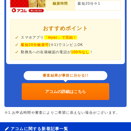
融資時間
最短20分※1
おすすめポイント
スマホアプリ
「myac」で完結！
最短20分融資可
(※1)でコンビニOK
勤務先への在籍確認の電話が
100%なし
！
審査結果が事前に分かる!!
アコムの詳細はこちら
※1.お申込時間や審査によりご希望に添えない場合がございます。
アコムに関する新着記事一覧