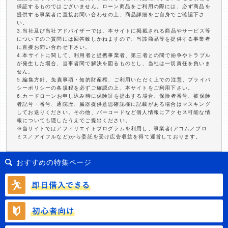
保証するものではございません。ローン商品をご利用の際には、必ず商品を
提供する事業者に直接お問い合わせの上、商品詳細をご自身でご確認下さ
い。
3.当社及び当社アドバイザーでは、本サイトに掲載される商品やサービス等
についてのご質問には回答致しかねますので、当該商品等を提供する事業者
に直接お問い合わせ下さい。
4.本サイトに関して、利用者と提携事業者、第三者との間で紛争やトラブル
が発生した場合、当事者間で解決を図るものとし、当社は一切責任を負いま
せん。
5.編集方針、免責事項・知的財産権、ご利用いただく上での注意、プライバ
シーポリシーの各規程を必ずご確認の上、本サイトをご利用下さい。
6.カードローンお申し込み時に保険証を提出する場合、保険者番号、被保険
者記号・番号、通院歴、臓器提供意思確認欄に記載がある場合はマスキング
してお送りください。その他、バーコードなど個人情報にアクセス可能な情
報についても隠したうえでご提出ください。
※当サイトではアフィリエイトプログラムを利用し、事業者(アコム／プロ
ミス／アイフルなど)から委託を受け広告収益を得て運営しております。
おすすめの特集ページ