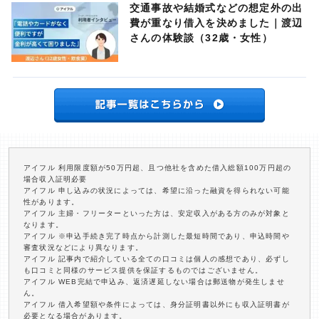
交通事故や結婚式などの想定外の出
費が重なり借入を決めました｜渡辺
さんの体験談（32歳・女性）
アイフル 利用限度額が50万円超、且つ他社を含めた借入総額100万円超の
場合収入証明必要
アイフル 申し込みの状況によっては、希望に沿った融資を得られない可能
性があります。
アイフル 主婦・フリーターといった方は、安定収入がある方のみが対象と
なります。
アイフル ※申込手続き完了時点から計測した最短時間であり、申込時間や
審査状況などにより異なります。
アイフル 記事内で紹介している全ての口コミは個人の感想であり、必ずし
も口コミと同様のサービス提供を保証するものではございません。
アイフル WEB完結で申込み、返済遅延しない場合は郵送物が発生しませ
ん。
アイフル 借入希望額や条件によっては、身分証明書以外にも収入証明書が
必要となる場合があります。