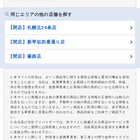
同じエリアの他の店舗を探す
【閉店】札幌北24条店
【閉店】新琴似四番通り店
【閉店】篠路店
1.本サイトの目的は、ローン商品等に関する適切な情報と選択の機会を提供
することにあり、当社は、提携事業者とお客様との契約締結の代理、斡旋、
仲介等の形態を問わず、提携事業者とお客様の間の契約にいかなる関与もす
るものではありません。
2.本サイトに掲載される他の事業者の商品に関する情報の正確性には細心の
注意を払っていますが、金利、手数料その他の商品に関するいかなる情報も
保証するものではございません。ローン商品をご利用の際には、必ず商品を
提供する事業者に直接お問い合わせの上、商品詳細をご自身でご確認下さ
い。
3.当社及び当社アドバイザーでは、本サイトに掲載される商品やサービス等
についてのご質問には回答致しかねますので、当該商品等を提供する事業者
に直接お問い合わせ下さい。
4.本サイトに関して、利用者と提携事業者、第三者との間で紛争やトラブル