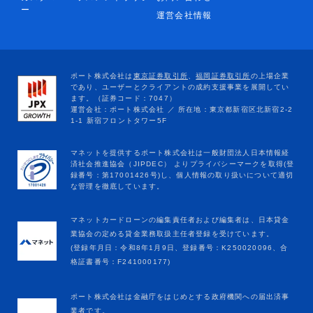
ー
運営会社情報
マネットカードローンの編集責任者および編集者は、日本貸金
業協会の定める貸金業務取扱主任者登録を受けています。
(登録年月日：令和8年1月9日、登録番号：K250020096、合
格証書番号：F241000177)
ポート株式会社は金融庁をはじめとする政府機関への届出済事
業者です。