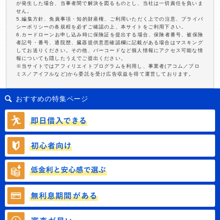
が発生した場合、当事者間で解決を図るものとし、当社は一切責任を負いま
せん。
5.編集方針、免責事項・知的財産権、ご利用いただく上での注意、プライバ
シーポリシーの各規程を必ずご確認の上、本サイトをご利用下さい。
6.カードローンお申し込み時に保険証を提出する場合、保険者番号、被保険
者記号・番号、通院歴、臓器提供意思確認欄に記載がある場合はマスキング
してお送りください。その他、バーコードなど個人情報にアクセス可能な情
報についても隠したうえでご提出ください。
※当サイトではアフィリエイトプログラムを利用し、事業者(アコム／プロ
ミス／アイフルなど)から委託を受け広告収益を得て運営しております。
おすすめの特集ページ