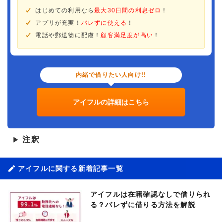
はじめての利用なら
最大30日間の利息ゼロ
！
アプリが充実！
バレずに使える
！
電話や郵送物に配慮！
顧客満足度が高い
！
内緒で借りたい人向け!!
アイフルの詳細はこちら
注釈
▶
アイフルに関する新着記事一覧
アイフルは在籍確認なしで借りられ
る？バレずに借りる方法を解説