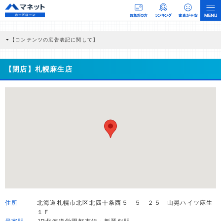
【コンテンツの広告表記に関して】
本コンテンツには、紹介している商品・商材の広告（リンク）を含む場合がありま
す。 これらの広告を経由して読者が企業ホームページを訪れ、成約が発生すると弊
社に対して企業から紹介報酬が支払われるという収益モデルです。 ただし、特定の
【閉店】札幌麻生店
商品を根拠なくPRするものではなく、当編集部の調査／ユーザーへの口コミ収集な
どに基づき、公平性を担保した情報提供を行っています。
>提携企業一覧
住所
北海道札幌市北区北四十条西５－５－２５ 山晃ハイツ麻生
１Ｆ