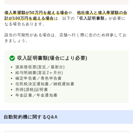
借入希望額が50万円を超える場合
や、
他社借入と借入希望額の合
計が100万円を超える場合
は、以下の
「収入証明書類」
が必要に
なる場合もあります。
該当の可能性がある場合は、店舗へ行く際に念のため持参してお
きましょう。
収入証明書類(場合により必要)
源泉徴収票(直近／最新分)
給与明細書(直近2ヶ月分)
確定申告書／青色申告書
住民税決定通知書／納税通知書
所得(課税)証明書
年金証書／年金通知書
自動契約機に関するQ&A