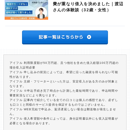
費が重なり借入を決めました｜渡辺
さんの体験談（32歳・女性）
アイフル 利用限度額が50万円超、且つ他社を含めた借入総額100万円超の
場合収入証明必要
アイフル 申し込みの状況によっては、希望に沿った融資を得られない可能
性があります。
アイフル 主婦・フリーターといった方は、安定収入がある方のみが対象と
なります。
アイフル ※申込手続き完了時点から計測した最短時間であり、申込時間や
審査状況などにより異なります。
アイフル 記事内で紹介している全ての口コミは個人の感想であり、必ずし
も口コミと同様のサービス提供を保証するものではございません。
アイフル WEB完結で申込み、返済遅延しない場合は郵送物が発生しませ
ん。
アイフル 借入希望額や条件によっては、身分証明書以外にも収入証明書が
必要となる場合があります。