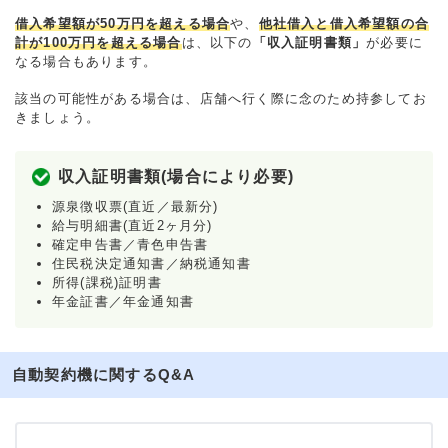
借入希望額が50万円を超える場合
や、
他社借入と借入希望額の合
計が100万円を超える場合
は、以下の
「収入証明書類」
が必要に
なる場合もあります。
該当の可能性がある場合は、店舗へ行く際に念のため持参してお
きましょう。
収入証明書類(場合により必要)
源泉徴収票(直近／最新分)
給与明細書(直近2ヶ月分)
確定申告書／青色申告書
住民税決定通知書／納税通知書
所得(課税)証明書
年金証書／年金通知書
自動契約機に関するQ&A