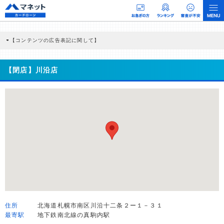
【コンテンツの広告表記に関して】
本コンテンツには、紹介している商品・商材の広告（リンク）を含む場合がありま
す。 これらの広告を経由して読者が企業ホームページを訪れ、成約が発生すると弊
社に対して企業から紹介報酬が支払われるという収益モデルです。 ただし、特定の
【閉店】川沿店
商品を根拠なくPRするものではなく、当編集部の調査／ユーザーへの口コミ収集な
どに基づき、公平性を担保した情報提供を行っています。
>提携企業一覧
住所
北海道札幌市南区川沿十二条２ー１－３１
最寄駅
地下鉄南北線の真駒内駅