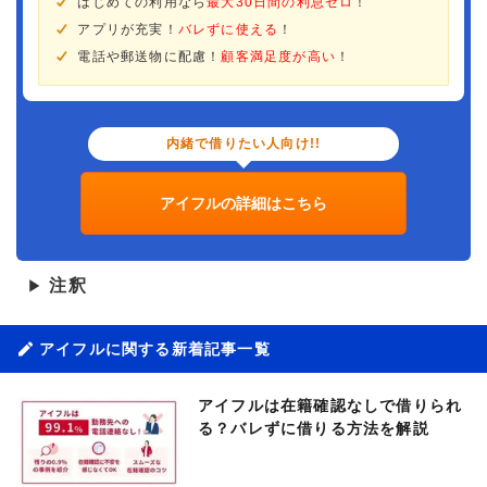
はじめての利用なら
最大30日間の利息ゼロ
！
アプリが充実！
バレずに使える
！
電話や郵送物に配慮！
顧客満足度が高い
！
内緒で借りたい人向け!!
アイフルの詳細はこちら
注釈
▶
アイフルに関する新着記事一覧
アイフルは在籍確認なしで借りられ
る？バレずに借りる方法を解説