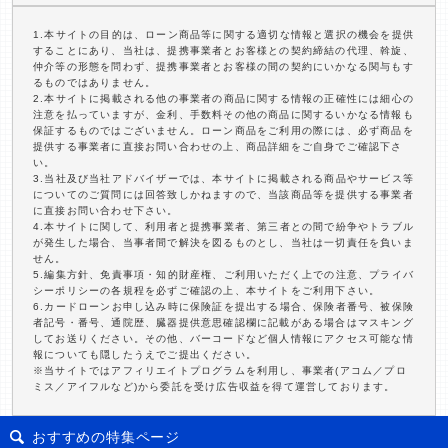
1.本サイトの目的は、ローン商品等に関する適切な情報と選択の機会を提供
することにあり、当社は、提携事業者とお客様との契約締結の代理、斡旋、
仲介等の形態を問わず、提携事業者とお客様の間の契約にいかなる関与もす
るものではありません。
2.本サイトに掲載される他の事業者の商品に関する情報の正確性には細心の
注意を払っていますが、金利、手数料その他の商品に関するいかなる情報も
保証するものではございません。ローン商品をご利用の際には、必ず商品を
提供する事業者に直接お問い合わせの上、商品詳細をご自身でご確認下さ
い。
3.当社及び当社アドバイザーでは、本サイトに掲載される商品やサービス等
についてのご質問には回答致しかねますので、当該商品等を提供する事業者
に直接お問い合わせ下さい。
4.本サイトに関して、利用者と提携事業者、第三者との間で紛争やトラブル
が発生した場合、当事者間で解決を図るものとし、当社は一切責任を負いま
せん。
5.編集方針、免責事項・知的財産権、ご利用いただく上での注意、プライバ
シーポリシーの各規程を必ずご確認の上、本サイトをご利用下さい。
6.カードローンお申し込み時に保険証を提出する場合、保険者番号、被保険
者記号・番号、通院歴、臓器提供意思確認欄に記載がある場合はマスキング
してお送りください。その他、バーコードなど個人情報にアクセス可能な情
報についても隠したうえでご提出ください。
※当サイトではアフィリエイトプログラムを利用し、事業者(アコム／プロ
ミス／アイフルなど)から委託を受け広告収益を得て運営しております。
おすすめの特集ページ