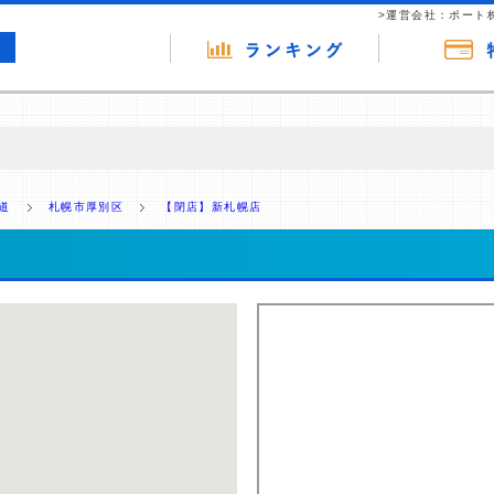
>運営会社：ポート
の広告（リンク）を含む場合があります。 これらの広告を経由して読者
るという収益モデルです。 ただし、特定の商品を根拠なくPRするもので
道
札幌市厚別区
【閉店】新札幌店
報提供を行っています。