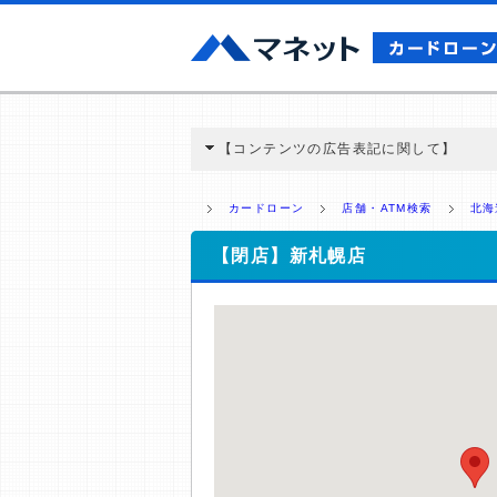
【コンテンツの広告表記に関して】
本コンテンツには、紹介している商品・商材
と弊社に対して企業から紹介報酬が支払われ
カードローン
店舗・ATM検索
北海
ミ収集などに基づき、公平性を担保した情
>提携企業一覧
【閉店】新札幌店