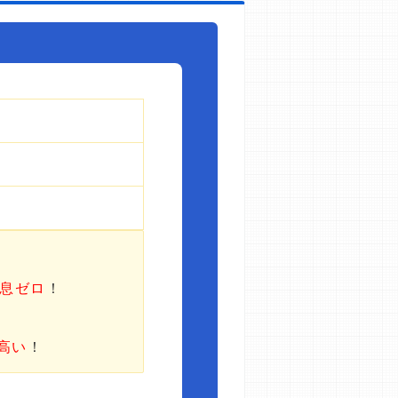
利息ゼロ
！
高い
！