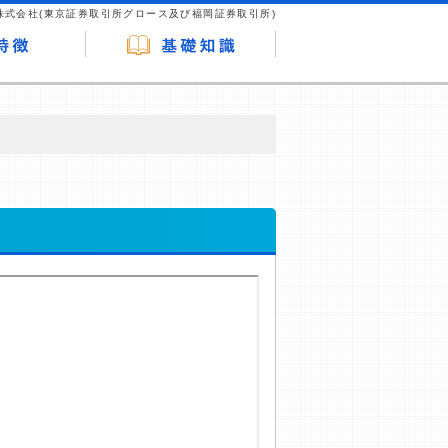
株式会社(東京証券取引所グロース及び福岡証券取引所)
が企業ホームページを訪れ、成約が発生する
はなく、当編集部の調査／ユーザーへの口コ