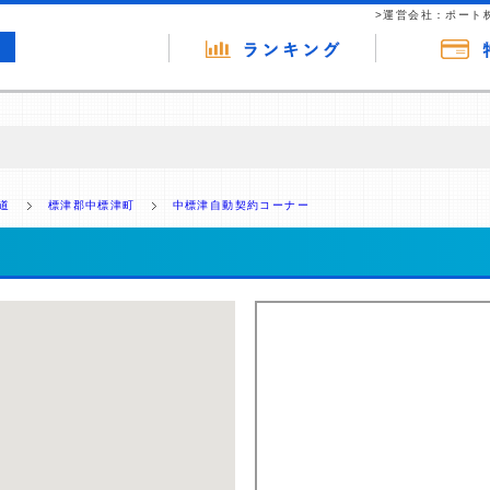
>運営会社：ポート
の広告（リンク）を含む場合があります。 これらの広告を経由して読者
るという収益モデルです。 ただし、特定の商品を根拠なくPRするもので
道
標津郡中標津町
中標津自動契約コーナー
報提供を行っています。