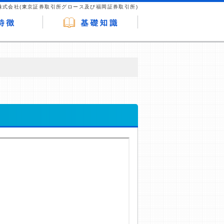
株式会社(東京証券取引所グロース及び福岡証券取引所)
が企業ホームページを訪れ、成約が発生する
はなく、当編集部の調査／ユーザーへの口コ