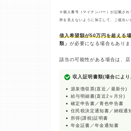
※個人番号（マイナンバー）が記載され
所を見えないように加工して、ご提出い
借入希望額が50万円を超える
類」
が必要になる場合もありま
該当の可能性がある場合は、店
収入証明書類(場合により
源泉徴収票(直近／最新分)
給与明細書(直近2ヶ月分)
確定申告書／青色申告書
住民税決定通知書／納税通
所得(課税)証明書
年金証書／年金通知書