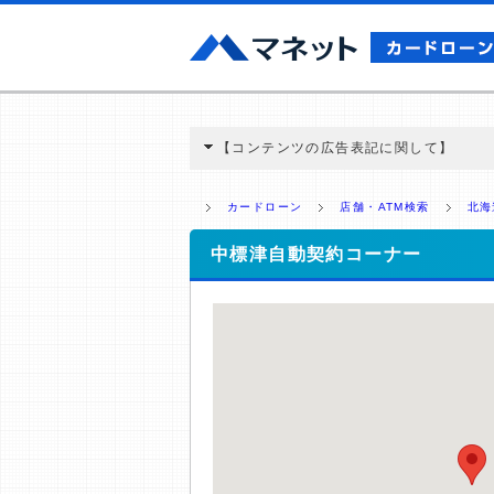
【コンテンツの広告表記に関して】
本コンテンツには、紹介している商品・商材
と弊社に対して企業から紹介報酬が支払われ
カードローン
店舗・ATM検索
北海
ミ収集などに基づき、公平性を担保した情
>提携企業一覧
中標津自動契約コーナー