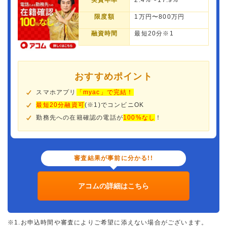
実質年率
2.4%〜17.9%
限度額
1万円〜800万円
融資時間
最短20分※1
おすすめポイント
スマホアプリ
「myac」で完結！
最短20分融資可
(※1)でコンビニOK
勤務先への在籍確認の電話が
100%なし
！
審査結果が事前に分かる!!
アコムの詳細はこちら
※1.お申込時間や審査によりご希望に添えない場合がございます。