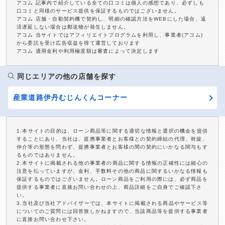
アコム 記事内で紹介している全ての口コミは個人の感想であり、必ずしも
口コミと同様のサービス提供を保証するものではございません。
アコム 店舗・自動契約機で契約し、明細の確認方法をWEBにした場合、返
済遅延しない場合は郵送物が発生しません。
アコム 当サイトではアフィリエイトプログラムを利用し、事業者(アコム)
から委託を受け広告収益を得て運営しております
アコム 適用金利や利用極度額は審査によって決定します
同じエリアの他の店舗を探す
産業道路伊丹むじんくんコーナー
1.本サイトの目的は、ローン商品等に関する適切な情報と選択の機会を提供
することにあり、当社は、提携事業者とお客様との契約締結の代理、斡旋、
仲介等の形態を問わず、提携事業者とお客様の間の契約にいかなる関与もす
るものではありません。
2.本サイトに掲載される他の事業者の商品に関する情報の正確性には細心の
注意を払っていますが、金利、手数料その他の商品に関するいかなる情報も
保証するものではございません。ローン商品をご利用の際には、必ず商品を
提供する事業者に直接お問い合わせの上、商品詳細をご自身でご確認下さ
い。
3.当社及び当社アドバイザーでは、本サイトに掲載される商品やサービス等
についてのご質問には回答致しかねますので、当該商品等を提供する事業者
に直接お問い合わせ下さい。