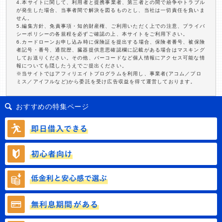
4.本サイトに関して、利用者と提携事業者、第三者との間で紛争やトラブル
が発生した場合、当事者間で解決を図るものとし、当社は一切責任を負いま
せん。
5.編集方針、免責事項・知的財産権、ご利用いただく上での注意、プライバ
シーポリシーの各規程を必ずご確認の上、本サイトをご利用下さい。
6.カードローンお申し込み時に保険証を提出する場合、保険者番号、被保険
者記号・番号、通院歴、臓器提供意思確認欄に記載がある場合はマスキング
してお送りください。その他、バーコードなど個人情報にアクセス可能な情
報についても隠したうえでご提出ください。
※当サイトではアフィリエイトプログラムを利用し、事業者(アコム／プロ
ミス／アイフルなど)から委託を受け広告収益を得て運営しております。
おすすめの特集ページ