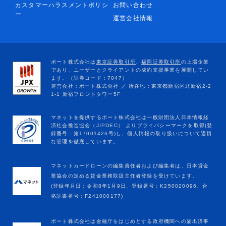
カスタマーハラスメントポリシ
お問い合わせ
ー
運営会社情報
マネットカードローンの編集責任者および編集者は、日本貸金
業協会の定める貸金業務取扱主任者登録を受けています。
(登録年月日：令和8年1月9日、登録番号：K250020096、合
格証書番号：F241000177)
ポート株式会社は金融庁をはじめとする政府機関への届出済事