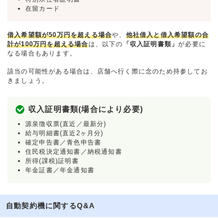
在留カード
借入希望額が50万円を超える場合
や、
他社借入と借入希望額の合
計が100万円を超える場合
は、以下の
「収入証明書類」
が必要に
なる場合もあります。
該当の可能性がある場合は、店舗へ行く際に念のため持参してお
きましょう。
収入証明書類(場合により必要)
源泉徴収票(直近／最新分)
給与明細書(直近2ヶ月分)
確定申告書／青色申告書
住民税決定通知書／納税通知書
所得(課税)証明書
年金証書／年金通知書
自動契約機に関するQ&A