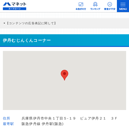
【コンテンツの広告表記に関して】
本コンテンツには、紹介している商品・商材の広告（リンク）を含む場合がありま
す。 これらの広告を経由して読者が企業ホームページを訪れ、成約が発生すると弊
社に対して企業から紹介報酬が支払われるという収益モデルです。 ただし、特定の
伊丹むじんくんコーナー
商品を根拠なくPRするものではなく、当編集部の調査／ユーザーへの口コミ収集な
どに基づき、公平性を担保した情報提供を行っています。
>提携企業一覧
住所
兵庫県伊丹市中央１丁目５-１９ ピュア伊丹２１ ３Ｆ
最寄駅
阪急伊丹線 伊丹駅(阪急)