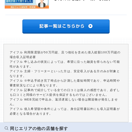
アイフル 利用限度額が50万円超、且つ他社を含めた借入総額100万円超の
場合収入証明必要
アイフル 申し込みの状況によっては、希望に沿った融資を得られない可能
性があります。
アイフル 主婦・フリーターといった方は、安定収入がある方のみが対象と
なります。
アイフル ※申込手続き完了時点から計測した最短時間であり、申込時間や
審査状況などにより異なります。
アイフル 記事内で紹介している全ての口コミは個人の感想であり、必ずし
も口コミと同様のサービス提供を保証するものではございません。
アイフル WEB完結で申込み、返済遅延しない場合は郵送物が発生しませ
ん。
アイフル 借入希望額や条件によっては、身分証明書以外にも収入証明書が
必要となる場合があります。
同じエリアの他の店舗を探す