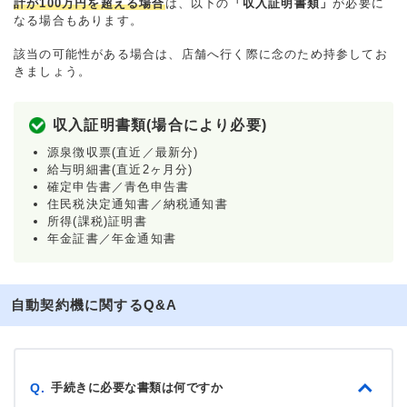
計が100万円を超える場合
は、以下の
「収入証明書類」
が必要に
なる場合もあります。
該当の可能性がある場合は、店舗へ行く際に念のため持参してお
きましょう。
収入証明書類(場合により必要)
源泉徴収票(直近／最新分)
給与明細書(直近2ヶ月分)
確定申告書／青色申告書
住民税決定通知書／納税通知書
所得(課税)証明書
年金証書／年金通知書
自動契約機に関するQ&A
手続きに必要な書類は何ですか
Q.