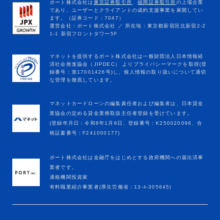
マネットカードローンの編集責任者および編集者は、日本貸金
業協会の定める貸金業務取扱主任者登録を受けています。
(登録年月日：令和8年1月9日、登録番号：K250020096、合
格証書番号：F241000177)
ポート株式会社は金融庁をはじめとする政府機関への届出済事
業者です。
適格機関投資家
有料職業紹介事業者(厚生労働省：13-ﾕ-305645)