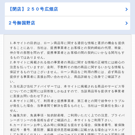
【閉店】２５０号広畑店
２号御国野店
1.本サイトの目的は、ローン商品等に関する適切な情報と選択の機会を提供
することにあり、当社は、提携事業者とお客様との契約締結の代理、斡旋、
仲介等の形態を問わず、提携事業者とお客様の間の契約にいかなる関与もす
るものではありません。
2.本サイトに掲載される他の事業者の商品に関する情報の正確性には細心の
注意を払っていますが、金利、手数料その他の商品に関するいかなる情報も
保証するものではございません。ローン商品をご利用の際には、必ず商品を
提供する事業者に直接お問い合わせの上、商品詳細をご自身でご確認下さ
い。
3.当社及び当社アドバイザーでは、本サイトに掲載される商品やサービス等
についてのご質問には回答致しかねますので、当該商品等を提供する事業者
に直接お問い合わせ下さい。
4.本サイトに関して、利用者と提携事業者、第三者との間で紛争やトラブル
が発生した場合、当事者間で解決を図るものとし、当社は一切責任を負いま
せん。
5.編集方針、免責事項・知的財産権、ご利用いただく上での注意、プライバ
シーポリシーの各規程を必ずご確認の上、本サイトをご利用下さい。
6.カードローンお申し込み時に保険証を提出する場合、保険者番号、被保険
者記号・番号、通院歴、臓器提供意思確認欄に記載がある場合はマスキング
してお送りください。その他、バーコードなど個人情報にアクセス可能な情