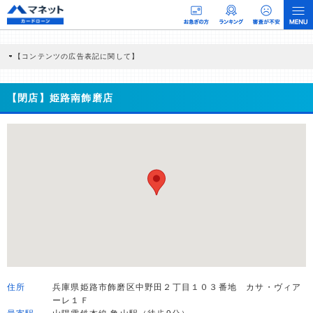
【コンテンツの広告表記に関して】
本コンテンツには、紹介している商品・商材の広告（リンク）を含む場合がありま
す。 これらの広告を経由して読者が企業ホームページを訪れ、成約が発生すると弊
社に対して企業から紹介報酬が支払われるという収益モデルです。 ただし、特定の
【閉店】姫路南飾磨店
商品を根拠なくPRするものではなく、当編集部の調査／ユーザーへの口コミ収集な
どに基づき、公平性を担保した情報提供を行っています。
>提携企業一覧
住所
兵庫県姫路市飾磨区中野田２丁目１０３番地 カサ・ヴィア
ーレ１Ｆ