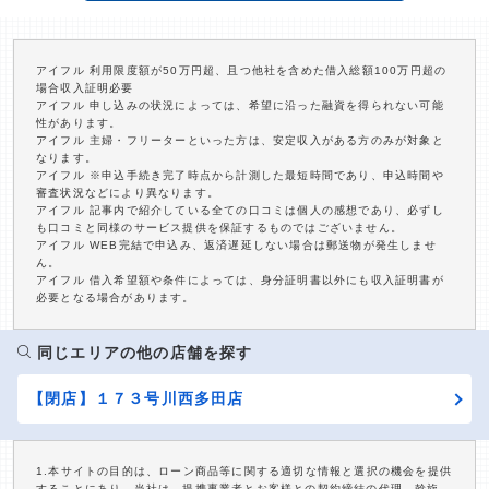
アイフル 利用限度額が50万円超、且つ他社を含めた借入総額100万円超の
場合収入証明必要
アイフル 申し込みの状況によっては、希望に沿った融資を得られない可能
性があります。
アイフル 主婦・フリーターといった方は、安定収入がある方のみが対象と
なります。
アイフル ※申込手続き完了時点から計測した最短時間であり、申込時間や
審査状況などにより異なります。
アイフル 記事内で紹介している全ての口コミは個人の感想であり、必ずし
も口コミと同様のサービス提供を保証するものではございません。
アイフル WEB完結で申込み、返済遅延しない場合は郵送物が発生しませ
ん。
アイフル 借入希望額や条件によっては、身分証明書以外にも収入証明書が
必要となる場合があります。
同じエリアの他の店舗を探す
【閉店】１７３号川西多田店
1.本サイトの目的は、ローン商品等に関する適切な情報と選択の機会を提供
することにあり、当社は、提携事業者とお客様との契約締結の代理、斡旋、