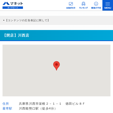
【コンテンツの広告表記に関して】
本コンテンツには、紹介している商品・商材の広告（リンク）を含む場合がありま
す。 これらの広告を経由して読者が企業ホームページを訪れ、成約が発生すると弊
社に対して企業から紹介報酬が支払われるという収益モデルです。 ただし、特定の
【閉店】川西店
商品を根拠なくPRするものではなく、当編集部の調査／ユーザーへの口コミ収集な
どに基づき、公平性を担保した情報提供を行っています。
>提携企業一覧
住所
兵庫県川西市栄根２－１－１ 徳田ビル８Ｆ
最寄駅
川西能勢口駅（徒歩4分）