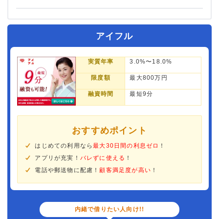
アイフル
実質年率
3.0%〜18.0%
限度額
最大800万円
融資時間
最短9分
おすすめポイント
はじめての利用なら
最大30日間の利息ゼロ
！
アプリが充実！
バレずに使える
！
電話や郵送物に配慮！
顧客満足度が高い
！
内緒で借りたい人向け!!