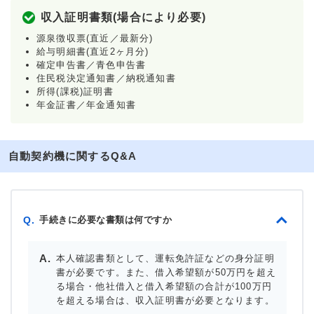
収入証明書類(場合により必要)
源泉徴収票(直近／最新分)
給与明細書(直近2ヶ月分)
確定申告書／青色申告書
住民税決定通知書／納税通知書
所得(課税)証明書
年金証書／年金通知書
自動契約機に関するQ&A
手続きに必要な書類は何ですか
Q.
本人確認書類として、運転免許証などの身分証明
書が必要です。また、借入希望額が50万円を超え
る場合・他社借入と借入希望額の合計が100万円
を超える場合は、収入証明書が必要となります。