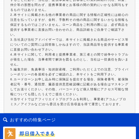
仲介等の形態を問わず、提携事業者とお客様の間の契約にいかなる関与もす
るものではありません。
2.本サイトに掲載される他の事業者の商品に関する情報の正確性には細心の
注意を払っていますが、金利、手数料その他の商品に関するいかなる情報も
保証するものではございません。ローン商品をご利用の際には、必ず商品を
提供する事業者に直接お問い合わせの上、商品詳細をご自身でご確認下さ
い。
3.当社及び当社アドバイザーでは、本サイトに掲載される商品やサービス等
についてのご質問には回答致しかねますので、当該商品等を提供する事業者
に直接お問い合わせ下さい。
4.本サイトに関して、利用者と提携事業者、第三者との間で紛争やトラブル
が発生した場合、当事者間で解決を図るものとし、当社は一切責任を負いま
せん。
5.編集方針、免責事項・知的財産権、ご利用いただく上での注意、プライバ
シーポリシーの各規程を必ずご確認の上、本サイトをご利用下さい。
6.カードローンお申し込み時に保険証を提出する場合、保険者番号、被保険
者記号・番号、通院歴、臓器提供意思確認欄に記載がある場合はマスキング
してお送りください。その他、バーコードなど個人情報にアクセス可能な情
報についても隠したうえでご提出ください。
※当サイトではアフィリエイトプログラムを利用し、事業者(アコム／プロ
ミス／アイフルなど)から委託を受け広告収益を得て運営しております。
おすすめの特集ページ