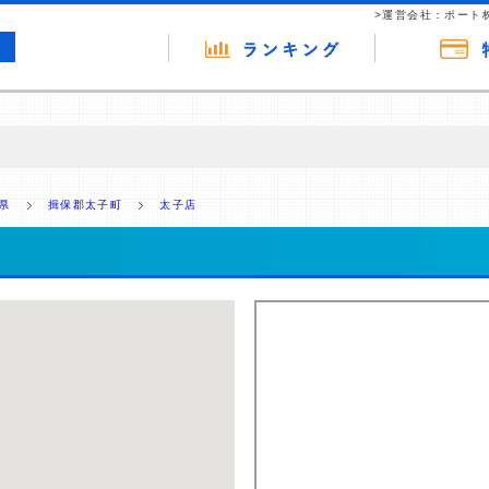
>運営会社：ポート
の広告（リンク）を含む場合があります。 これらの広告を経由して読者
るという収益モデルです。 ただし、特定の商品を根拠なくPRするもので
県
揖保郡太子町
太子店
報提供を行っています。