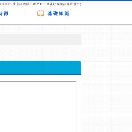
株式会社(東京証券取引所グロース及び福岡証券取引所)
が企業ホームページを訪れ、成約が発生する
はなく、当編集部の調査／ユーザーへの口コ