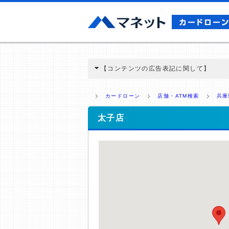
【コンテンツの広告表記に関して】
本コンテンツには、紹介している商品・商材
と弊社に対して企業から紹介報酬が支払われ
カードローン
店舗・ATM検索
兵庫
ミ収集などに基づき、公平性を担保した情
>提携企業一覧
太子店