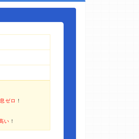
利息ゼロ
！
高い
！