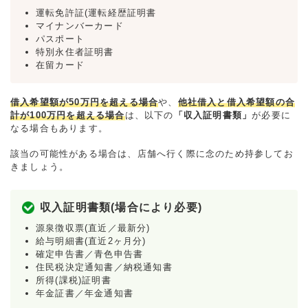
運転免許証(運転経歴証明書
マイナンバーカード
パスポート
特別永住者証明書
在留カード
借入希望額が50万円を超える場合
や、
他社借入と借入希望額の合
計が100万円を超える場合
は、以下の
「収入証明書類」
が必要に
なる場合もあります。
該当の可能性がある場合は、店舗へ行く際に念のため持参してお
きましょう。
収入証明書類(場合により必要)
源泉徴収票(直近／最新分)
給与明細書(直近2ヶ月分)
確定申告書／青色申告書
住民税決定通知書／納税通知書
所得(課税)証明書
年金証書／年金通知書