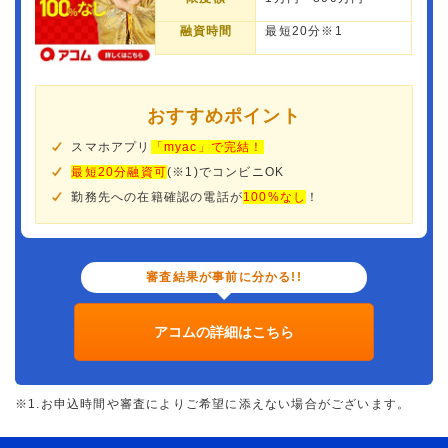
融資時間
最短20分※1
おすすめポイント
スマホアプリ
「myac」で完結！
最短20分融資可
(※1)でコンビニOK
勤務先への在籍確認の電話が
100%なし
！
審査結果が事前に分かる!!
アコムの詳細はこちら
※1.お申込時間や審査によりご希望に添えない場合がございます。