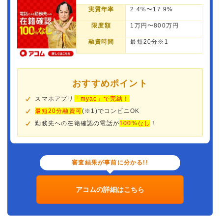
実質年率
2.4%〜17.9%
限度額
1万円〜800万円
融資時間
最短20分※1
おすすめポイント
スマホアプリ
「myac」で完結！
最短20分融資可
(※1)でコンビニOK
勤務先への在籍確認の電話が
100%なし
！
審査結果が事前に分かる!!
アコムの詳細はこちら