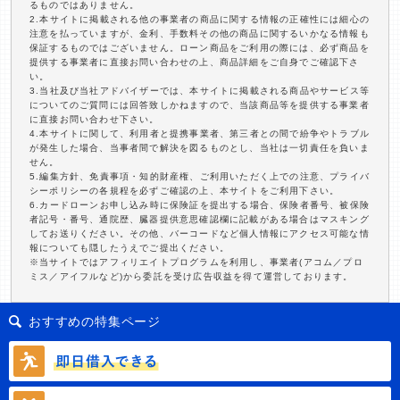
るものではありません。
2.本サイトに掲載される他の事業者の商品に関する情報の正確性には細心の
注意を払っていますが、金利、手数料その他の商品に関するいかなる情報も
保証するものではございません。ローン商品をご利用の際には、必ず商品を
提供する事業者に直接お問い合わせの上、商品詳細をご自身でご確認下さ
い。
3.当社及び当社アドバイザーでは、本サイトに掲載される商品やサービス等
についてのご質問には回答致しかねますので、当該商品等を提供する事業者
に直接お問い合わせ下さい。
4.本サイトに関して、利用者と提携事業者、第三者との間で紛争やトラブル
が発生した場合、当事者間で解決を図るものとし、当社は一切責任を負いま
せん。
5.編集方針、免責事項・知的財産権、ご利用いただく上での注意、プライバ
シーポリシーの各規程を必ずご確認の上、本サイトをご利用下さい。
6.カードローンお申し込み時に保険証を提出する場合、保険者番号、被保険
者記号・番号、通院歴、臓器提供意思確認欄に記載がある場合はマスキング
してお送りください。その他、バーコードなど個人情報にアクセス可能な情
報についても隠したうえでご提出ください。
※当サイトではアフィリエイトプログラムを利用し、事業者(アコム／プロ
ミス／アイフルなど)から委託を受け広告収益を得て運営しております。
おすすめの特集ページ