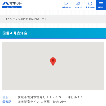
【コンテンツの広告表記に関して】
本コンテンツには、紹介している商品・商材の広告（リンク）を含む場合がありま
す。 これらの広告を経由して読者が企業ホームページを訪れ、成約が発生すると弊
社に対して企業から紹介報酬が支払われるという収益モデルです。 ただし、特定の
国道４号古河店
商品を根拠なくPRするものではなく、当編集部の調査／ユーザーへの口コミ収集な
どに基づき、公平性を担保した情報提供を行っています。
>提携企業一覧
住所
茨城県古河市雷電町１１－３３ 日翔ビル１Ｆ
最寄駅
湘南新宿ライン 古河駅（徒歩16分）