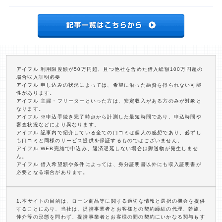
アイフル 利用限度額が50万円超、且つ他社を含めた借入総額100万円超の
場合収入証明必要
アイフル 申し込みの状況によっては、希望に沿った融資を得られない可能
性があります。
アイフル 主婦・フリーターといった方は、安定収入がある方のみが対象と
なります。
アイフル ※申込手続き完了時点から計測した最短時間であり、申込時間や
審査状況などにより異なります。
アイフル 記事内で紹介している全ての口コミは個人の感想であり、必ずし
も口コミと同様のサービス提供を保証するものではございません。
アイフル WEB完結で申込み、返済遅延しない場合は郵送物が発生しませ
ん。
アイフル 借入希望額や条件によっては、身分証明書以外にも収入証明書が
必要となる場合があります。
1.本サイトの目的は、ローン商品等に関する適切な情報と選択の機会を提供
することにあり、当社は、提携事業者とお客様との契約締結の代理、斡旋、
仲介等の形態を問わず、提携事業者とお客様の間の契約にいかなる関与もす