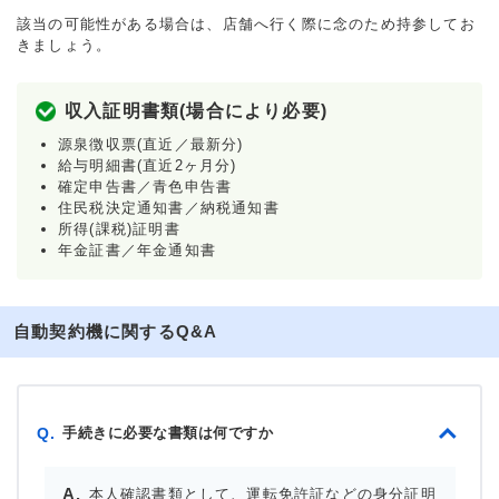
該当の可能性がある場合は、店舗へ行く際に念のため持参してお
きましょう。
収入証明書類(場合により必要)
源泉徴収票(直近／最新分)
給与明細書(直近2ヶ月分)
確定申告書／青色申告書
住民税決定通知書／納税通知書
所得(課税)証明書
年金証書／年金通知書
自動契約機に関するQ&A
手続きに必要な書類は何ですか
Q.
本人確認書類として、運転免許証などの身分証明