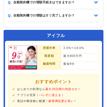
自動契約機での増額手続きはできますか？
Q.
自動契約機での増額はすぐ完了しますか？
Q.
アイフル
実質年率
3.0%〜18.0%
限度額
最大800万円
融資時間
最短9分
おすすめポイント
はじめての利用なら
最大30日間の利息ゼロ
！
アプリが充実！
バレずに使える
！
電話や郵送物に配慮！
顧客満足度が高い
！