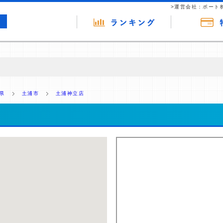
>運営会社：ポート
の広告（リンク）を含む場合があります。 これらの広告を経由して読者
るという収益モデルです。 ただし、特定の商品を根拠なくPRするもので
県
土浦市
土浦神立店
報提供を行っています。