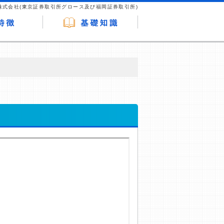
株式会社(東京証券取引所グロース及び福岡証券取引所)
が企業ホームページを訪れ、成約が発生する
はなく、当編集部の調査／ユーザーへの口コ