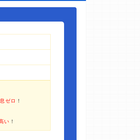
利息ゼロ
！
高い
！