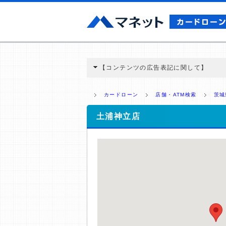
【コンテンツの広告表記に関して】
本コンテンツには、紹介している商品・商材
と弊社に対して企業から紹介報酬が支払われ
カードローン
店舗・ATM検索
茨城
ミ収集などに基づき、公平性を担保した情
>提携企業一覧
土浦神立店