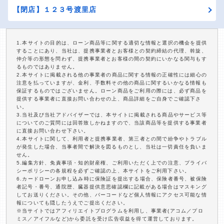
【閉店】１２３号渡里店
1.本サイトの目的は、ローン商品等に関する適切な情報と選択の機会を提供
することにあり、当社は、提携事業者とお客様との契約締結の代理、斡旋、
仲介等の形態を問わず、提携事業者とお客様の間の契約にいかなる関与もす
るものではありません。
2.本サイトに掲載される他の事業者の商品に関する情報の正確性には細心の
注意を払っていますが、金利、手数料その他の商品に関するいかなる情報も
保証するものではございません。ローン商品をご利用の際には、必ず商品を
提供する事業者に直接お問い合わせの上、商品詳細をご自身でご確認下さ
い。
3.当社及び当社アドバイザーでは、本サイトに掲載される商品やサービス等
についてのご質問には回答致しかねますので、当該商品等を提供する事業者
に直接お問い合わせ下さい。
4.本サイトに関して、利用者と提携事業者、第三者との間で紛争やトラブル
が発生した場合、当事者間で解決を図るものとし、当社は一切責任を負いま
せん。
5.編集方針、免責事項・知的財産権、ご利用いただく上での注意、プライバ
シーポリシーの各規程を必ずご確認の上、本サイトをご利用下さい。
6.カードローンお申し込み時に保険証を提出する場合、保険者番号、被保険
者記号・番号、通院歴、臓器提供意思確認欄に記載がある場合はマスキング
してお送りください。その他、バーコードなど個人情報にアクセス可能な情
報についても隠したうえでご提出ください。
※当サイトではアフィリエイトプログラムを利用し、事業者(アコム／プロ
ミス／アイフルなど)から委託を受け広告収益を得て運営しております。