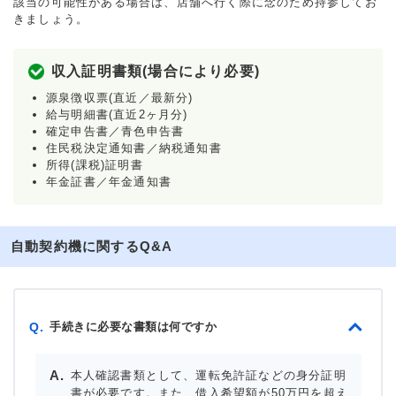
該当の可能性がある場合は、店舗へ行く際に念のため持参してお
きましょう。
収入証明書類(場合により必要)
源泉徴収票(直近／最新分)
給与明細書(直近2ヶ月分)
確定申告書／青色申告書
住民税決定通知書／納税通知書
所得(課税)証明書
年金証書／年金通知書
自動契約機に関するQ&A
手続きに必要な書類は何ですか
Q.
本人確認書類として、運転免許証などの身分証明
書が必要です。また、借入希望額が50万円を超え