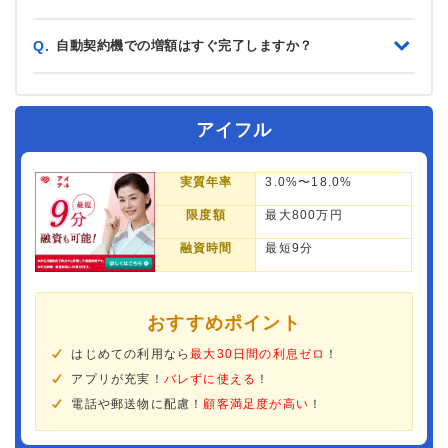
自動契約機での増額はすぐ完了しますか？
Q.
アイフル
実質年率
3.0%〜18.0%
限度額
最大800万円
融資時間
最短9分
おすすめポイント
はじめての利用なら
最大30日間の利息ゼロ
！
アプリが充実！
バレずに使える
！
電話や郵送物に配慮！
顧客満足度が高い
！