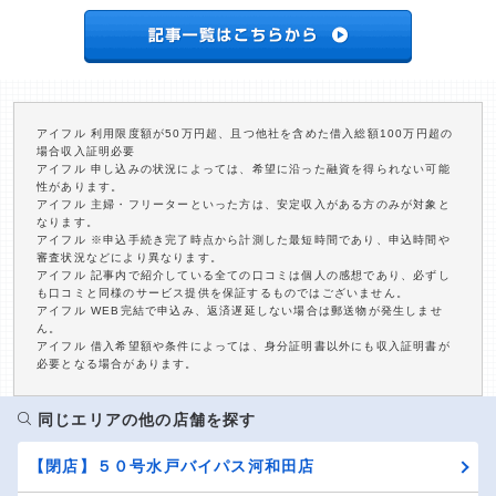
アイフル 利用限度額が50万円超、且つ他社を含めた借入総額100万円超の
場合収入証明必要
アイフル 申し込みの状況によっては、希望に沿った融資を得られない可能
性があります。
アイフル 主婦・フリーターといった方は、安定収入がある方のみが対象と
なります。
アイフル ※申込手続き完了時点から計測した最短時間であり、申込時間や
審査状況などにより異なります。
アイフル 記事内で紹介している全ての口コミは個人の感想であり、必ずし
も口コミと同様のサービス提供を保証するものではございません。
アイフル WEB完結で申込み、返済遅延しない場合は郵送物が発生しませ
ん。
アイフル 借入希望額や条件によっては、身分証明書以外にも収入証明書が
必要となる場合があります。
同じエリアの他の店舗を探す
【閉店】５０号水戸バイパス河和田店