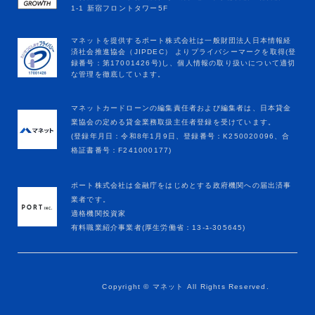
マネットカードローンの編集責任者および編集者は、日本貸金
業協会の定める貸金業務取扱主任者登録を受けています。
(登録年月日：令和8年1月9日、登録番号：K250020096、合
格証書番号：F241000177)
ポート株式会社は金融庁をはじめとする政府機関への届出済事
業者です。
適格機関投資家
有料職業紹介事業者(厚生労働省：13-ﾕ-305645)