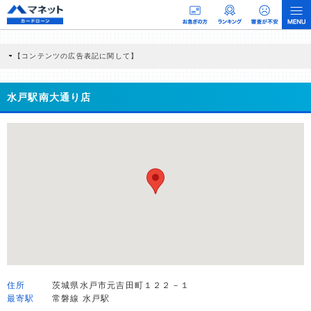
【コンテンツの広告表記に関して】
本コンテンツには、紹介している商品・商材の広告（リンク）を含む場合がありま
す。 これらの広告を経由して読者が企業ホームページを訪れ、成約が発生すると弊
社に対して企業から紹介報酬が支払われるという収益モデルです。 ただし、特定の
水戸駅南大通り店
商品を根拠なくPRするものではなく、当編集部の調査／ユーザーへの口コミ収集な
どに基づき、公平性を担保した情報提供を行っています。
>提携企業一覧
住所
茨城県水戸市元吉田町１２２－１
最寄駅
常磐線 水戸駅