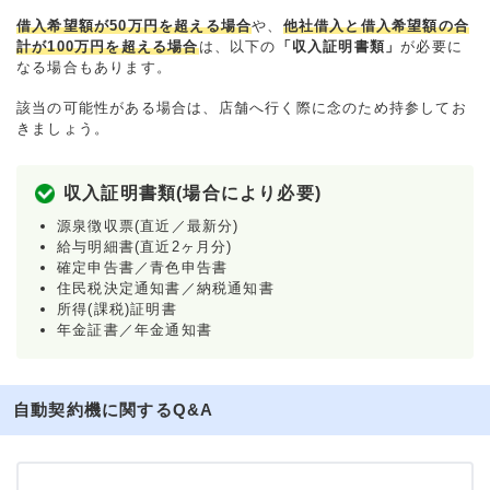
借入希望額が50万円を超える場合
や、
他社借入と借入希望額の合
計が100万円を超える場合
は、以下の
「収入証明書類」
が必要に
なる場合もあります。
該当の可能性がある場合は、店舗へ行く際に念のため持参してお
きましょう。
収入証明書類(場合により必要)
源泉徴収票(直近／最新分)
給与明細書(直近2ヶ月分)
確定申告書／青色申告書
住民税決定通知書／納税通知書
所得(課税)証明書
年金証書／年金通知書
自動契約機に関するQ&A