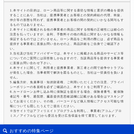
1.本サイトの目的は、ローン商品等に関する適切な情報と選択の機会を提供
することにあり、当社は、提携事業者とお客様との契約締結の代理、斡旋、
仲介等の形態を問わず、提携事業者とお客様の間の契約にいかなる関与もす
るものではありません。
2.本サイトに掲載される他の事業者の商品に関する情報の正確性には細心の
注意を払っていますが、金利、手数料その他の商品に関するいかなる情報も
保証するものではございません。ローン商品をご利用の際には、必ず商品を
提供する事業者に直接お問い合わせの上、商品詳細をご自身でご確認下さ
い。
3.当社及び当社アドバイザーでは、本サイトに掲載される商品やサービス等
についてのご質問には回答致しかねますので、当該商品等を提供する事業者
に直接お問い合わせ下さい。
4.本サイトに関して、利用者と提携事業者、第三者との間で紛争やトラブル
が発生した場合、当事者間で解決を図るものとし、当社は一切責任を負いま
せん。
5.編集方針、免責事項・知的財産権、ご利用いただく上での注意、プライバ
シーポリシーの各規程を必ずご確認の上、本サイトをご利用下さい。
6.カードローンお申し込み時に保険証を提出する場合、保険者番号、被保険
者記号・番号、通院歴、臓器提供意思確認欄に記載がある場合はマスキング
してお送りください。その他、バーコードなど個人情報にアクセス可能な情
報についても隠したうえでご提出ください。
※当サイトではアフィリエイトプログラムを利用し、事業者(アコム／プロ
ミス／アイフルなど)から委託を受け広告収益を得て運営しております。
おすすめの特集ページ