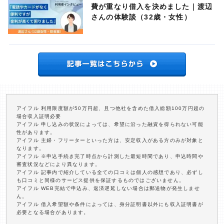
費が重なり借入を決めました｜渡辺
さんの体験談（32歳・女性）
アイフル 利用限度額が50万円超、且つ他社を含めた借入総額100万円超の
場合収入証明必要
アイフル 申し込みの状況によっては、希望に沿った融資を得られない可能
性があります。
アイフル 主婦・フリーターといった方は、安定収入がある方のみが対象と
なります。
アイフル ※申込手続き完了時点から計測した最短時間であり、申込時間や
審査状況などにより異なります。
アイフル 記事内で紹介している全ての口コミは個人の感想であり、必ずし
も口コミと同様のサービス提供を保証するものではございません。
アイフル WEB完結で申込み、返済遅延しない場合は郵送物が発生しませ
ん。
アイフル 借入希望額や条件によっては、身分証明書以外にも収入証明書が
必要となる場合があります。