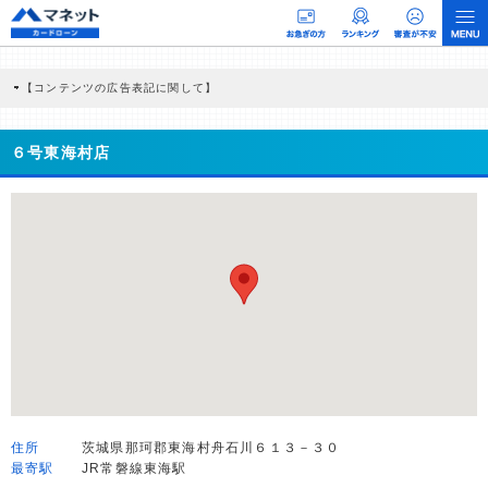
【コンテンツの広告表記に関して】
本コンテンツには、紹介している商品・商材の広告（リンク）を含む場合がありま
す。 これらの広告を経由して読者が企業ホームページを訪れ、成約が発生すると弊
社に対して企業から紹介報酬が支払われるという収益モデルです。 ただし、特定の
６号東海村店
商品を根拠なくPRするものではなく、当編集部の調査／ユーザーへの口コミ収集な
どに基づき、公平性を担保した情報提供を行っています。
>提携企業一覧
住所
茨城県那珂郡東海村舟石川６１３－３０
最寄駅
JR常磐線東海駅