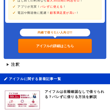
はじめての利用なら
最大30日間の利息ゼロ
！
アプリが充実！
バレずに使える
！
電話や郵送物に配慮！
顧客満足度が高い
！
内緒で借りたい人向け!!
アイフルの詳細はこちら
注釈
▶
アイフルに関する新着記事一覧
アイフルは在籍確認なしで借りられ
る？バレずに借りる方法を解説